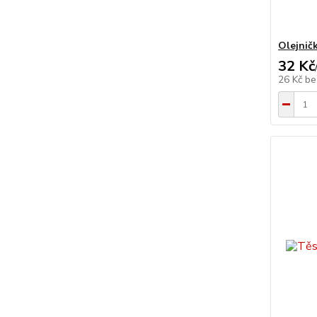
Olejnič
32 Kč
26 Kč
be