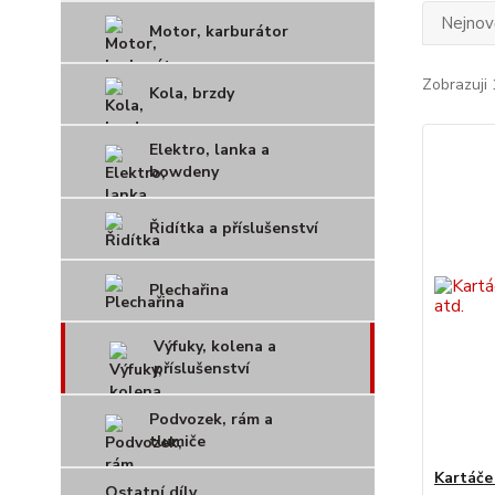
Nejnově
Motor, karburátor
Zobrazuji 
Kola, brzdy
Elektro, lanka a
bowdeny
Řidítka a příslušenství
Plechařina
Výfuky, kolena a
příslušenství
Podvozek, rám a
tlumiče
Kartáče 
Ostatní díly