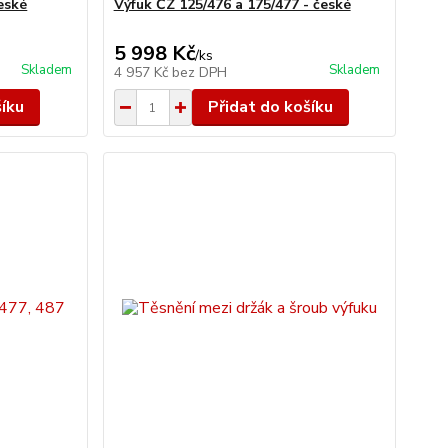
eské
Výfuk ČZ 125/476 a 175/477 - české
5 998 Kč
/
ks
Skladem
Skladem
4 957 Kč
bez DPH
šíku
Přidat do košíku