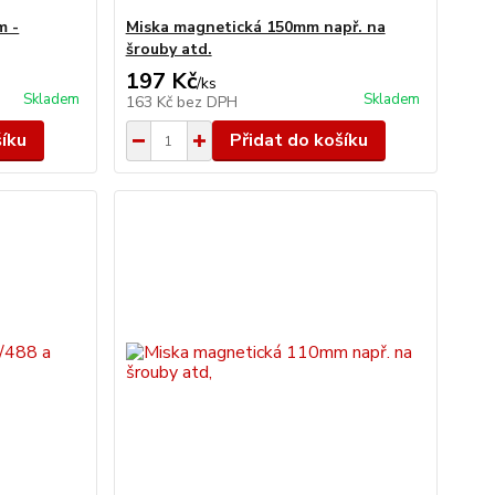
m -
Miska magnetická 150mm např. na
šrouby atd.
197 Kč
/
ks
Skladem
Skladem
163 Kč
bez DPH
šíku
Přidat do košíku