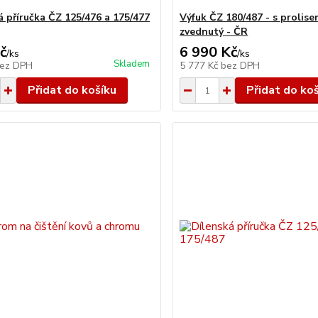
á příručka ČZ 125/476 a 175/477
Výfuk ČZ 180/487 - s prolise
zvednutý - ČR
č
6 990 Kč
/
ks
/
ks
Skladem
ez DPH
5 777 Kč
bez DPH
Přidat do košíku
Přidat do ko