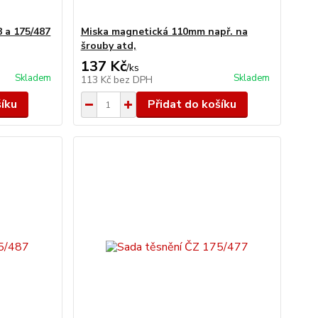
8 a 175/487
Miska magnetická 110mm např. na
šrouby atd,
137 Kč
/
ks
Skladem
Skladem
113 Kč
bez DPH
šíku
Přidat do košíku