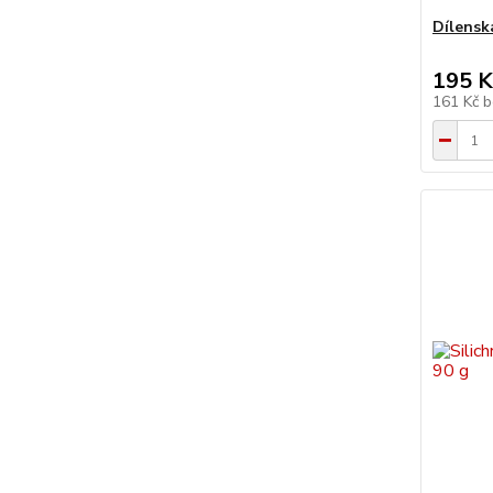
Dílensk
195 K
161 Kč
b