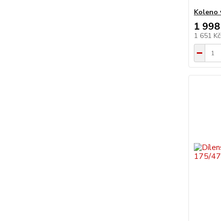
Koleno 
1 998
1 651 K