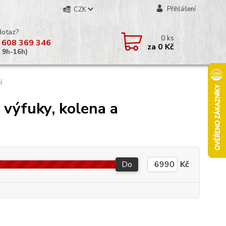
Přihlášení
CZK
dotaz?
0
ks
 608 369 346
za
0 Kč
á 9h-16h)
í
 výfuky, kolena a
Do
Kč