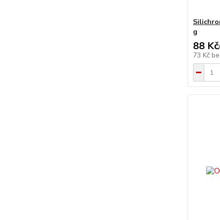
Silichr
g
88 Kč
73 Kč
be