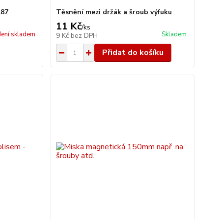
487
Těsnění mezi držák a šroub výfuku
11 Kč
/
ks
ení skladem
Skladem
9 Kč
bez DPH
Přidat do košíku