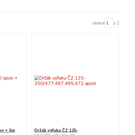
strana
z 1
on + 5m
Držák výfuku ČZ 125-