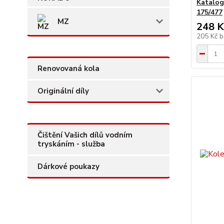
Katalog
175/477
MZ
248 K
205 Kč
b
Renovovaná kola
Originální díly
Čištění Vašich dílů vodním
tryskáním - služba
Dárkové poukazy