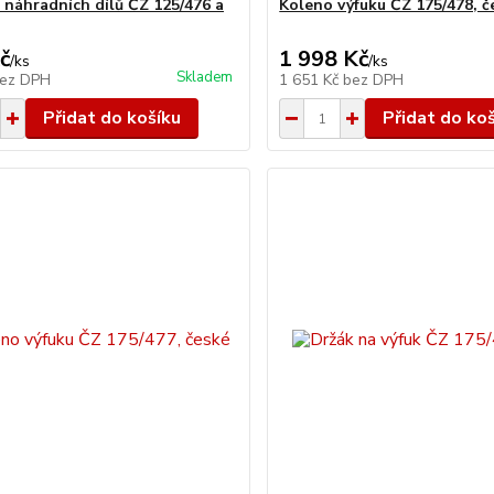
 náhradních dílů ČZ 125/476 a
Koleno výfuku ČZ 175/478, č
č
1 998 Kč
/
ks
/
ks
Skladem
ez DPH
1 651 Kč
bez DPH
Přidat do košíku
Přidat do ko