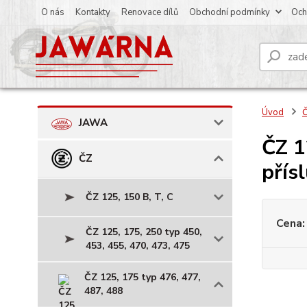
O nás
Kontakty
Renovace dílů
Obchodní podmínky
Och
Úvod
JAWA
ČZ 1
ČZ
přís
ČZ 125, 150 B, T, C
Cena:
ČZ 125, 175, 250 typ 450,
453, 455, 470, 473, 475
ČZ 125, 175 typ 476, 477,
487, 488