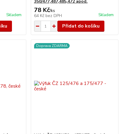
350/477,487,485,472 apod.
78 Kč
/
ks
Skladem
Skladem
64 Kč
bez DPH
šíku
Přidat do košíku
Doprava ZDARMA