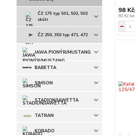
98 Kč
ČZ 175 typ 501, 502, 502
81 Kč
be
skútr
ČZ 250, 350 typ 471, 472
JAWA PIONÝR/MUSTANG
BABETTA
SIMSON
STADION/JAWETTA
TATRAN
KORADO