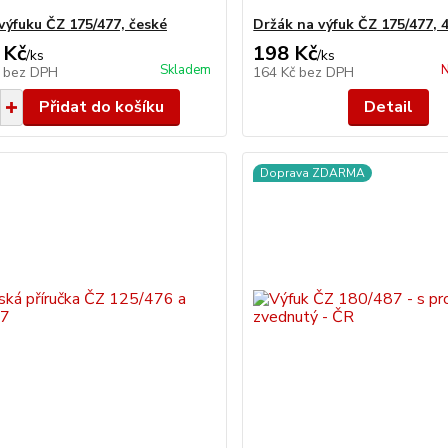
výfuku ČZ 175/477, české
Držák na výfuk ČZ 175/477, 
 Kč
198 Kč
/
ks
/
ks
Skladem
N
č
bez DPH
164 Kč
bez DPH
Přidat do košíku
Detail
Doprava ZDARMA