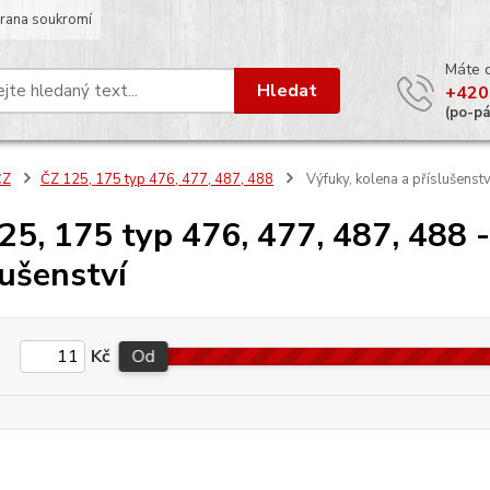
rana soukromí
Máte 
Hledat
+420
(po-p
ČZ
ČZ 125, 175 typ 476, 477, 487, 488
Výfuky, kolena a příslušenstv
25, 175 typ 476, 477, 487, 488 -
lušenství
Kč
Od