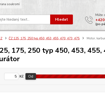
rana soukromí
Máte 
Hledat
+420
(po-p
ČZ
ČZ 125, 175, 250 typ 450, 453, 455, 470, 473, 475
Motor, karbu
25, 175, 250 typ 450, 453, 455, 
urátor
Kč
Od