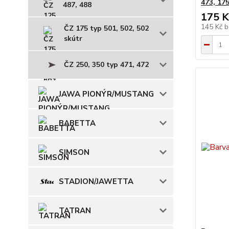
473, 175
487, 488
175 K
145 Kč
b
ČZ 175 typ 501, 502, 502
skútr
ČZ 250, 350 typ 471, 472
JAWA PIONÝR/MUSTANG
BABETTA
SIMSON
STADION/JAWETTA
TATRAN