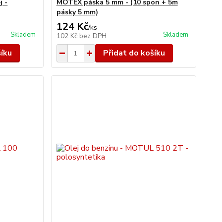
j -
MOTEX páska 5 mm - (10 spon + 5m
pásky 5 mm)
124 Kč
/
ks
Skladem
Skladem
102 Kč
bez DPH
šíku
Přidat do košíku