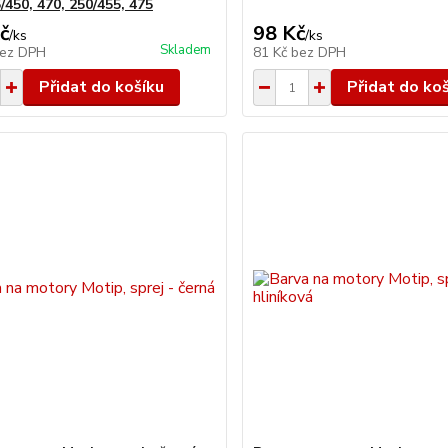
/450, 470, 250/455, 475
č
98 Kč
/
ks
/
ks
Skladem
ez DPH
81 Kč
bez DPH
Přidat do košíku
Přidat do ko