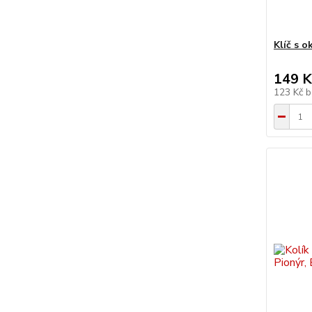
Klíč s o
149 K
123 Kč
b