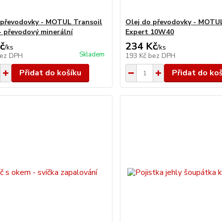
 převodovky - MOTUL Transoil
Olej do převodovky - MOTUL
 převodový minerální
Expert 10W40
č
234 Kč
/
ks
/
ks
Skladem
ez DPH
193 Kč
bez DPH
Přidat do košíku
Přidat do ko