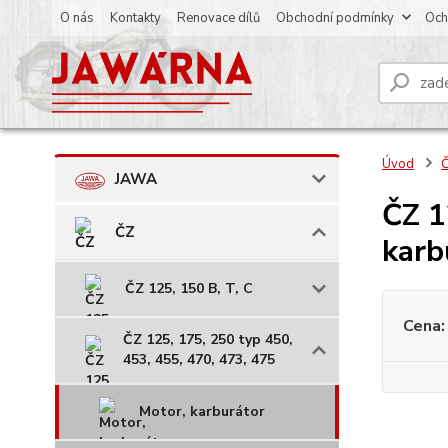
O nás
Kontakty
Renovace dílů
Obchodní podmínky
Och
Úvod
JAWA
ČZ 1
ČZ
karb
ČZ 125, 150 B, T, C
Cena:
ČZ 125, 175, 250 typ 450,
453, 455, 470, 473, 475
Motor, karburátor