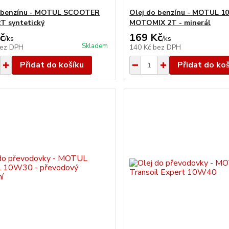
o benzínu - MOTUL SCOOTER
Olej do benzínu - MOTUL 1
T syntetický
MOTOMIX 2T - minerál
č
169 Kč
/
ks
/
ks
Skladem
ez DPH
140 Kč
bez DPH
Přidat do košíku
Přidat do ko