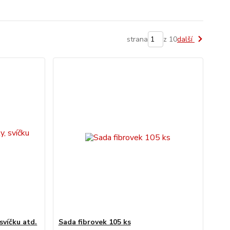
strana
z 10
další
svíčku atd.
Sada fibrovek 105 ks