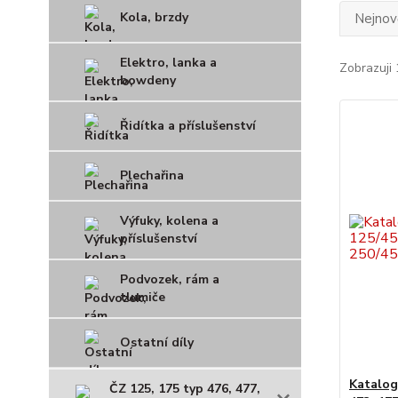
Kola, brzdy
Nejnově
Elektro, lanka a
Zobrazuji 
bowdeny
Řidítka a příslušenství
Plechařina
Výfuky, kolena a
příslušenství
Podvozek, rám a
tlumiče
Ostatní díly
Katalog
ČZ 125, 175 typ 476, 477,