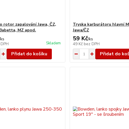
ro rotor zapalování Jawa, ČZ,
Tryska karburátoru hlavní M
 Babetta, MZ apod.
Jawa/ČZ
59 Kč
/
ks
/
ks
Skladem
 DPH
49 Kč
bez DPH
Přidat do košíku
Přidat do ko