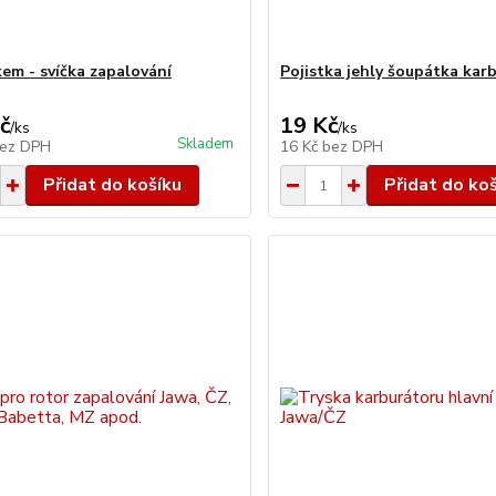
kem - svíčka zapalování
Pojistka jehly šoupátka kar
č
19 Kč
/
ks
/
ks
Skladem
ez DPH
16 Kč
bez DPH
Přidat do košíku
Přidat do ko