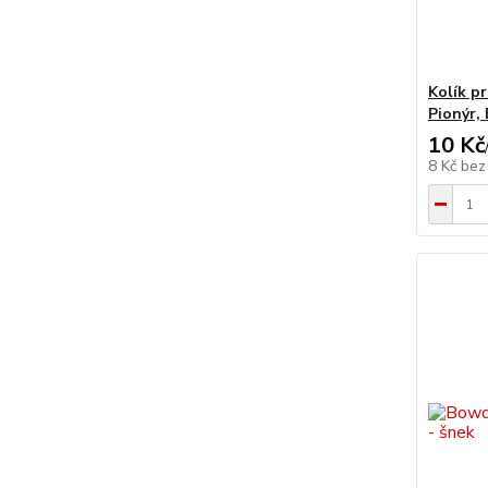
Kolík p
Pionýr,
10 Kč
8 Kč
bez