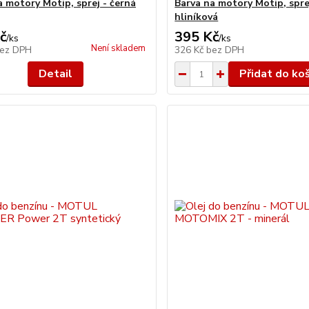
a motory Motip, sprej - černá
Barva na motory Motip, spre
hliníková
č
395 Kč
/
ks
/
ks
Není skladem
ez DPH
326 Kč
bez DPH
Detail
Přidat do ko