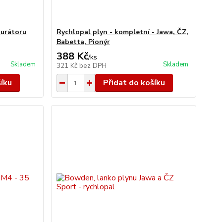
burátoru
Rychlopal plyn - kompletní - Jawa, ČZ,
Babetta, Pionýr
388 Kč
/
ks
Skladem
Skladem
321 Kč
bez DPH
šíku
Přidat do košíku