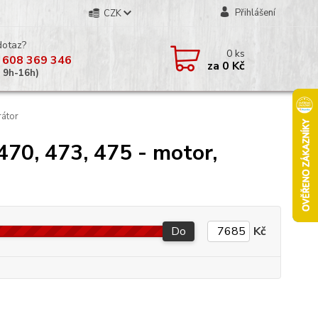
Přihlášení
CZK
dotaz?
0
ks
 608 369 346
za
0 Kč
á 9h-16h)
rátor
470, 473, 475 - motor,
Do
Kč