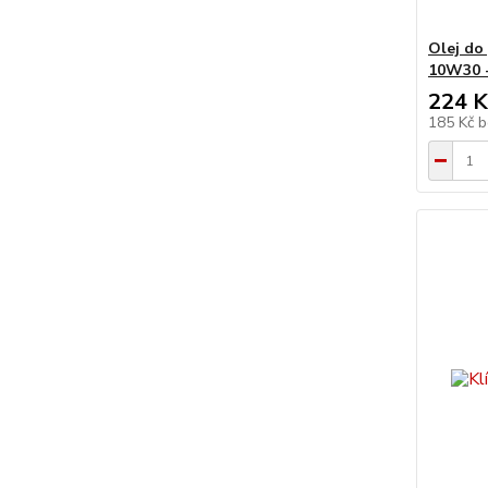
Olej do
10W30 -
224 K
185 Kč
b