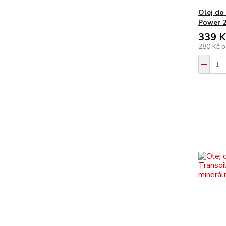
Olej d
Power 2
339 K
280 Kč
b