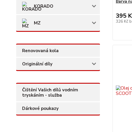
Barva n
KORADO
395 K
326 Kč
b
MZ
Renovovaná kola
Originální díly
Čištění Vašich dílů vodním
tryskáním - služba
Dárkové poukazy