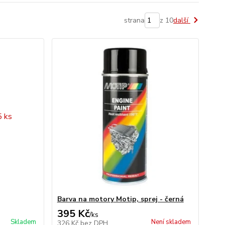
strana
z 10
další
Barva na motory Motip, sprej - černá
395 Kč
/
ks
Skladem
Není skladem
326 Kč
bez DPH