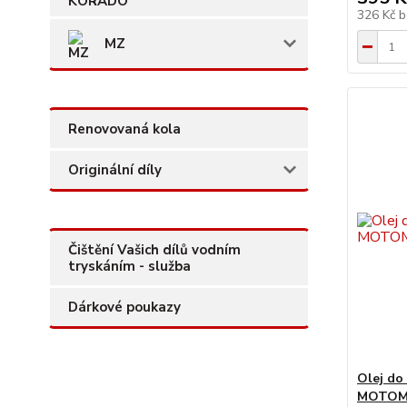
326 Kč
b
MZ
Renovovaná kola
Originální díly
Čištění Vašich dílů vodním
tryskáním - služba
Dárkové poukazy
Olej do
MOTOMI