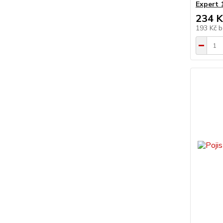
Expert
234 K
193 Kč
b