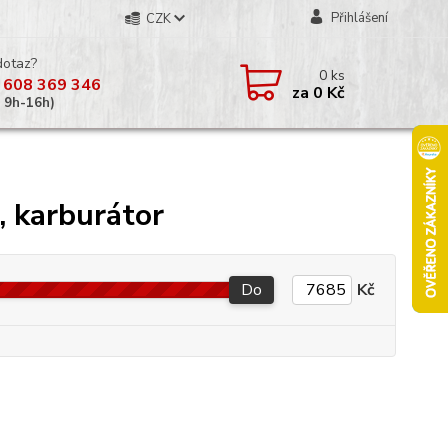
Přihlášení
CZK
dotaz?
0
ks
 608 369 346
za
0 Kč
á 9h-16h)
, karburátor
Do
Kč