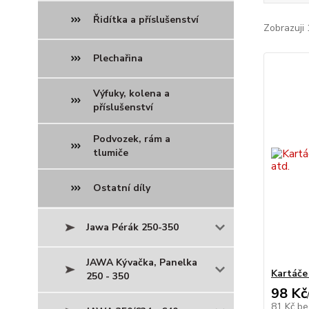
Řidítka a příslušenství
Zobrazuji 
Plechařina
Výfuky, kolena a
příslušenství
Podvozek, rám a
tlumiče
Ostatní díly
Jawa Pérák 250-350
JAWA Kývačka, Panelka
Kartáče 
250 - 350
98 Kč
81 Kč
be