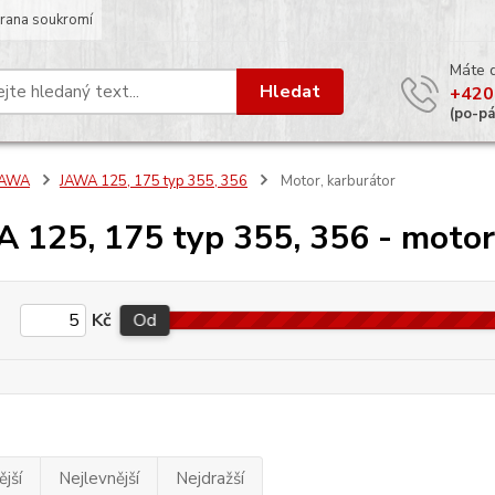
rana soukromí
Máte 
Hledat
+420
(po-p
JAWA
JAWA 125, 175 typ 355, 356
Motor, karburátor
 125, 175 typ 355, 356 - motor
Kč
Od
jší
Nejlevnější
Nejdražší