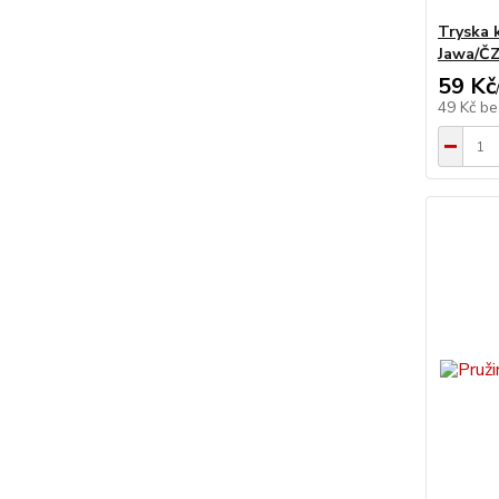
Tryska 
Jawa/Č
59 Kč
49 Kč
be