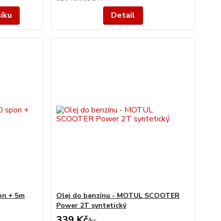
šíku
Detail
on + 5m
Olej do benzínu - MOTUL SCOOTER
Power 2T syntetický
339 Kč
/
ks