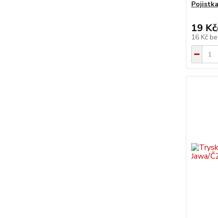
Pojistk
19 Kč
16 Kč
be