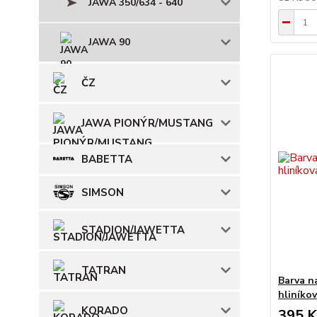
JAWA 350/634 - 640
JAWA 90
ČZ
JAWA PIONÝR/MUSTANG
BABETTA
SIMSON
STADION/JAWETTA
TATRAN
Barva n
hliníko
KORADO
395 K