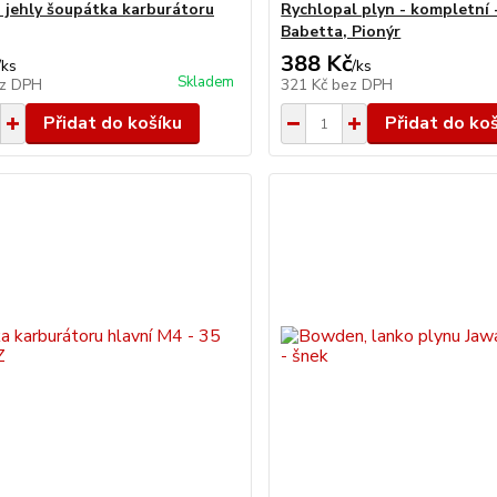
a jehly šoupátka karburátoru
Rychlopal plyn - kompletní 
Babetta, Pionýr
388 Kč
/
ks
/
ks
Skladem
z DPH
321 Kč
bez DPH
Přidat do košíku
Přidat do ko