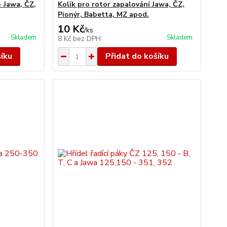
- Jawa, ČZ,
Kolík pro rotor zapalování Jawa, ČZ,
Pionýr, Babetta, MZ apod.
10 Kč
/
ks
Skladem
Skladem
8 Kč
bez DPH
šíku
Přidat do košíku