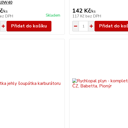
 10W40
č
142 Kč
/
ks
/
ks
Skladem
ez DPH
117 Kč
bez DPH
Přidat do košíku
Přidat do ko