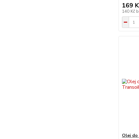
169 K
140 Kč
b
Olej do