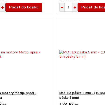
Přidat do košíku
Přidat do ko
a motory Motip, sprej -
MOTEX páska 5 mm - (10 sp
vá
pásky 5 mm)
č
124 Kč
/
ks
/
ks