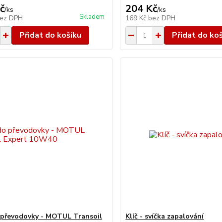
č
204 Kč
/
ks
/
ks
Skladem
ez DPH
169 Kč
bez DPH
Přidat do košíku
Přidat do ko
 převodovky - MOTUL Transoil
Klíč - svíčka zapalování