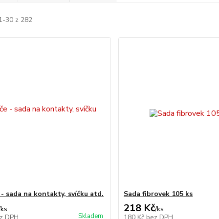
1-30 z 282
- sada na kontakty, svíčku atd.
Sada fibrovek 105 ks
218 Kč
/
ks
/
ks
Skladem
z DPH
180 Kč
bez DPH