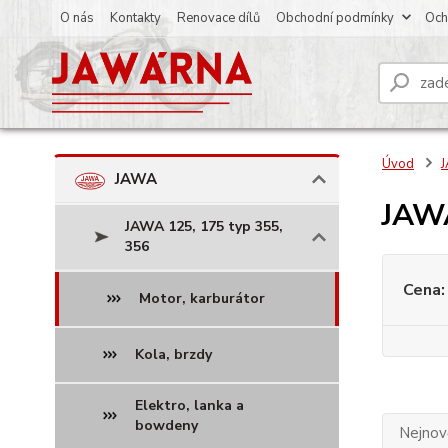
O nás
Kontakty
Renovace dílů
Obchodní podmínky
Och
Úvod
JAWA
JAWA
JAWA 125, 175 typ 355,
356
Cena:
Motor, karburátor
Kola, brzdy
Elektro, lanka a
bowdeny
Nejnově