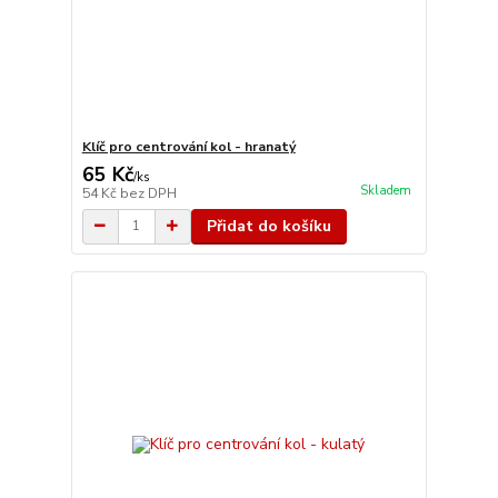
Klíč pro centrování kol - hranatý
65 Kč
/
ks
Skladem
54 Kč
bez DPH
Přidat do košíku