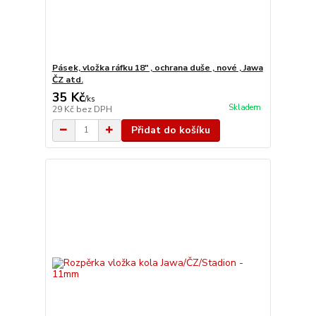
Pásek, vložka ráfku 18" , ochrana duše , nové , Jawa
ČZ atd.
35 Kč
/
ks
Skladem
29 Kč
bez DPH
Přidat do košíku