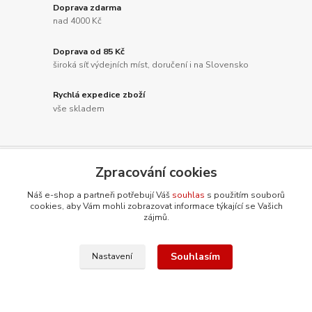
Doprava zdarma
nad 4000 Kč
Doprava od 85 Kč
široká síť výdejních míst, doručení i na Slovensko
Rychlá expedice zboží
vše skladem
Zpracování cookies
Nepropásněte novinky, akce a
Náš e-shop a partneři potřebují Váš
souhlas
s použitím souborů
slevy!
cookies, aby Vám mohli zobrazovat informace týkající se Vašich
zájmů.
Přihlásit se
Souhlasím
Nastavení
Souhlasím se
zpracováním osobních údajů
za účelem rozesílky newsletteru.
Můžete se kdykoli odhlásit. Zasíláme jednou za 14 dní.