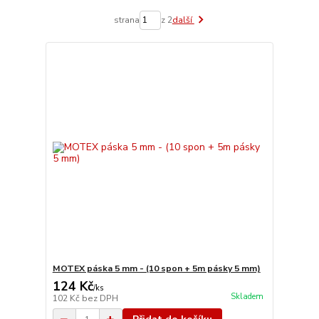
strana
z 2
další
MOTEX páska 5 mm - (10 spon + 5m pásky 5 mm)
124 Kč
/
ks
Skladem
102 Kč
bez DPH