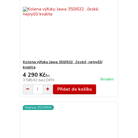
Kolena výfuku Jawa 350/632 , české, nejvyšší
kvalita
4 290 Kč
/
ks
Skladem
3 545 Kč
bez DPH
Přidat do košíku
Doprava ZDARMA