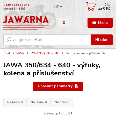
0
ks
+420 608 369 346
CZK
za
0 Kč
(po-pá 9h-16h)
Menu
Hledat
Úvod
JAWA
JAWA 350/634 - 640
Výfuky, kolena a příslušenství
JAWA 350/634 - 640 - výfuky,
kolena a příslušenství
Upřesnit parametry
Nejnovější
Nejlevnější
Nejdražší
Zobrazuji 1-30 z 34