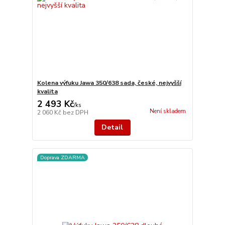
Kolena výfuku Jawa 350/638 sada, české, nejvyšší
kvalita
2 493 Kč
/
ks
Není skladem
2 060 Kč
bez DPH
Detail
Doprava ZDARMA