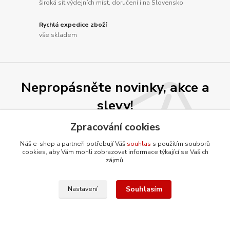
široká síť výdejních míst, doručení i na Slovensko
Rychlá expedice zboží
vše skladem
Nepropásněte novinky, akce a
slevy!
Zpracování cookies
Přihlásit se
Náš e-shop a partneři potřebují Váš
souhlas
s použitím souborů
cookies, aby Vám mohli zobrazovat informace týkající se Vašich
Souhlasím se
zpracováním osobních údajů
za účelem rozesílky newsletteru.
zájmů.
Můžete se kdykoli odhlásit. Zasíláme jednou za 14 dní.
Souhlasím
Nastavení
O firmě