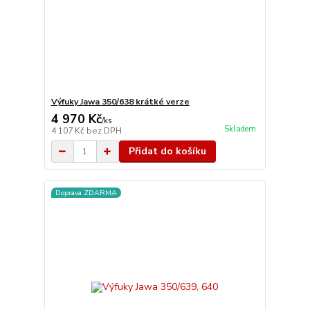
Výfuky Jawa 350/638 krátké verze
4 970 Kč
/
ks
Skladem
4 107 Kč
bez DPH
Přidat do košíku
Doprava ZDARMA