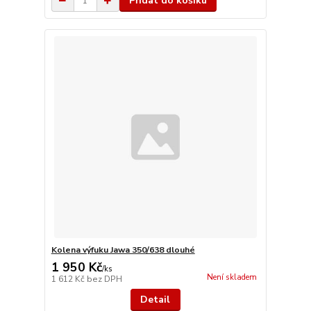
Přidat do košíku
Kolena výfuku Jawa 350/638 dlouhé
1 950 Kč
/
ks
Není skladem
1 612 Kč
bez DPH
Detail