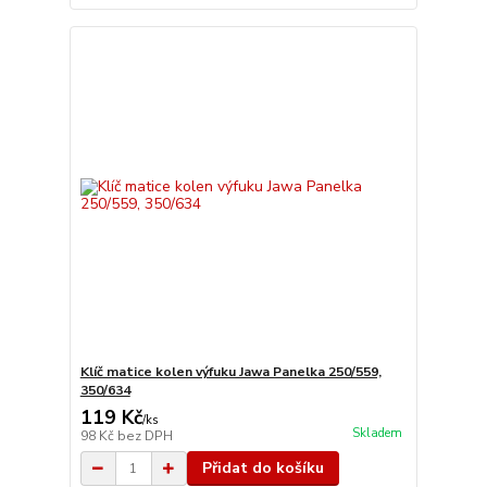
Klíč matice kolen výfuku Jawa Panelka 250/559,
350/634
119 Kč
/
ks
Skladem
98 Kč
bez DPH
Přidat do košíku