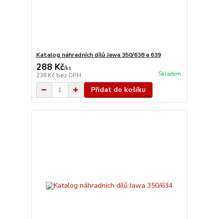
Katalog náhradních dílů Jawa 350/638 a 639
288 Kč
/
ks
Skladem
238 Kč
bez DPH
Přidat do košíku