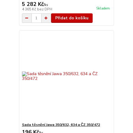
5 282 Kč
/
ks
Skladem
4 365 Kč
bez DPH
Přidat do košíku
Sada těsnění Jawa 350/632, 634 a ČZ 350/472
196 Kč
/
ks