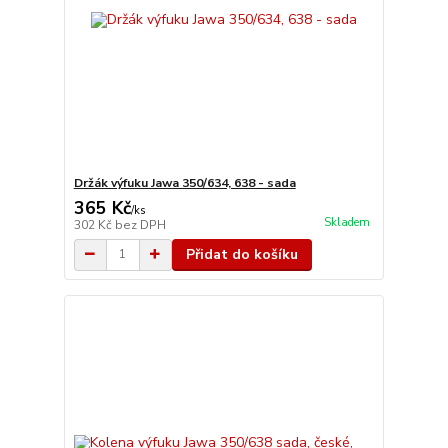
Držák výfuku Jawa 350/634, 638 - sada
365 Kč
/
ks
Skladem
302 Kč
bez DPH
Přidat do košíku