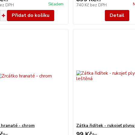
Skladem
N
ez DPH
740 Kč
bez DPH
Přidat do košíku
Detail
 hranaté - chrom
Zátka řidítek - rukojeť plynu
č
99 Kč
/
ks
/
ks