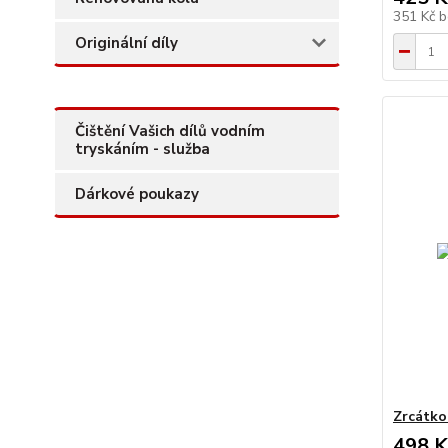
351 Kč
b
Originální díly
Čištění Vašich dílů vodním
tryskáním - služba
Dárkové poukazy
Zrcátko 
498 K