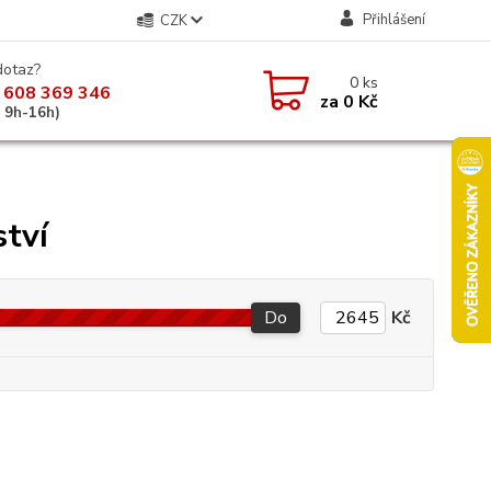
Přihlášení
CZK
dotaz?
0
ks
 608 369 346
za
0 Kč
á 9h-16h)
ství
Do
Kč