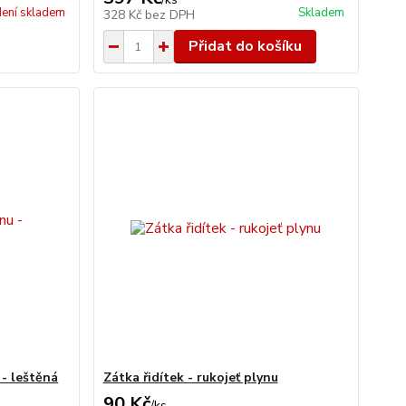
ení skladem
Skladem
328 Kč
bez DPH
Přidat do košíku
 - leštěná
Zátka řidítek - rukojeť plynu
90 Kč
/
ks