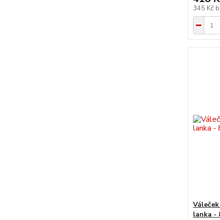
345 Kč
b
Váleček 
lanka -