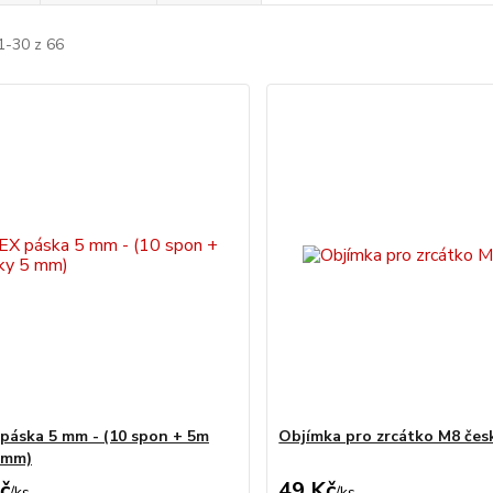
1-30 z 66
áska 5 mm - (10 spon + 5m
Objímka pro zrcátko M8 čes
 mm)
č
49 Kč
/
ks
/
ks