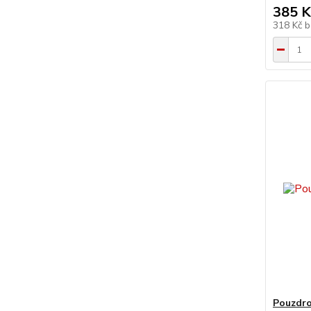
385 K
318 Kč
b
Pouzdro 