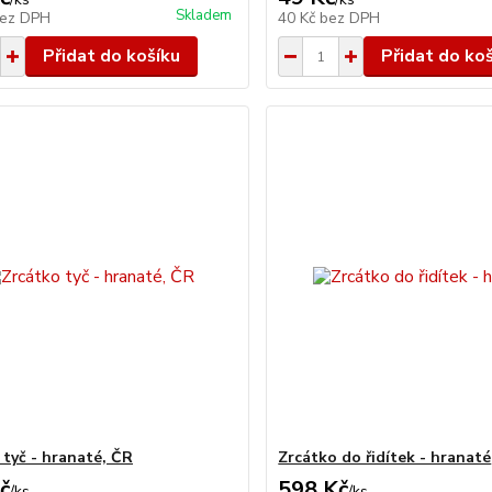
Skladem
ez DPH
40 Kč
bez DPH
Přidat do košíku
Přidat do ko
 tyč - hranaté, ČR
Zrcátko do řidítek - hranaté
č
598 Kč
/
ks
/
ks