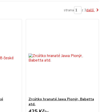
strana
z 3
další
ké
Zrcátko hranaté Jawa Pionýr, Babetta
atd.
425 Kč
/
ks