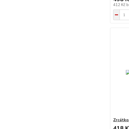
412 Kč
b
Zrcátko
418 K