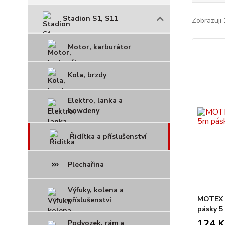
Stadion S1, S11
Zobrazuji 
Motor, karburátor
Kola, brzdy
Elektro, lanka a
bowdeny
Řidítka a příslušenství
Plechařina
Výfuky, kolena a
MOTEX p
příslušenství
pásky 5
124 K
Podvozek, rám a