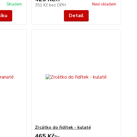
Skladem
Není skladem
351 Kč
bez DPH
šíku
Detail
Zrcátko do řidítek - kulaté
465 Kč
/
ks