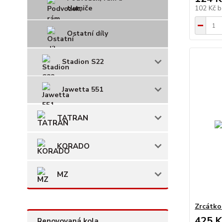
tlumiče
102 Kč
b
Ostatní díly
Stadion S22
Jawetta 551
TATRAN
KORADO
MZ
Zrcátko
425 K
Renovovaná kola