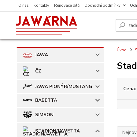
O nás
Kontakty
Renovace dílů
Obchodní podmínky
Och
Úvod
JAWA
Stad
ČZ
JAWA PIONÝR/MUSTANG
Cena:
BABETTA
SIMSON
STADION/JAWETTA
Nejnově