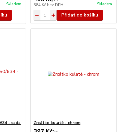
Skladem
Skladem
384 Kč
bez DPH
šíku
Přidat do košíku
634 - sada
Zrcátko kulaté - chrom
397 Kč
/
ks