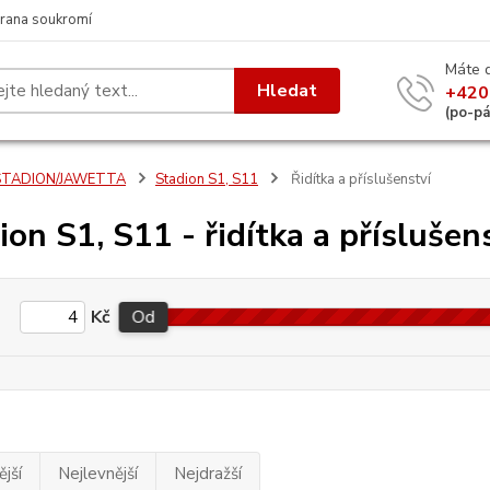
rana soukromí
Máte 
Hledat
+420
(po-p
STADION/JAWETTA
Stadion S1, S11
Řidítka a příslušenství
ion S1, S11 - řidítka a příslušen
Kč
Od
jší
Nejlevnější
Nejdražší