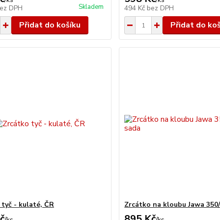
Skladem
ez DPH
494 Kč
bez DPH
Přidat do košíku
Přidat do ko
tyč - kulaté, ČR
Zrcátko na kloubu Jawa 350/
č
895 Kč
/
ks
/
ks