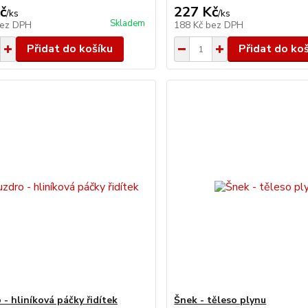
č
227 Kč
/
ks
/
ks
Skladem
ez DPH
188 Kč
bez DPH
Přidat do košíku
Přidat do ko
- hliníková páčky řidítek
Šnek - těleso plynu