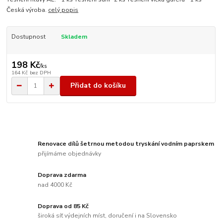
Česká výroba.
celý popis
Dostupnost
Skladem
198 Kč
/
ks
164 Kč
bez DPH
Přidat do košíku
Renovace dílů šetrnou metodou tryskání vodním paprskem
přijímáme objednávky
Doprava zdarma
nad 4000 Kč
Doprava od 85 Kč
široká síť výdejních míst, doručení i na Slovensko