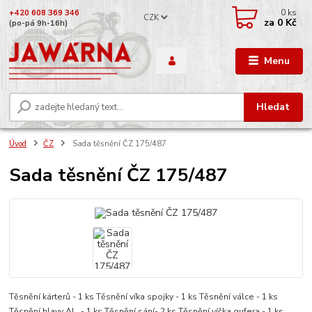
0
ks
+420 608 369 346
CZK
za
0 Kč
(po-pá 9h-16h)
Menu
Hledat
Úvod
ČZ
Sada těsnění ČZ 175/487
Sada těsnění ČZ 175/487
Těsnění kárterů - 1 ks Těsnění víka spojky - 1 ks Těsnění válce - 1 ks
Těsnění hlavy AL. - 1 ks Těsnění sání- 2 ks Těsnění víčka gufera - 1 ks