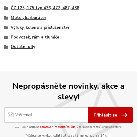
ČZ 125, 175 typ 476, 477, 487, 488
Motor, karburátor
Výfuky, kolena a příslušenství
Podvozek, rám a tlumiče
Ostatní díly
Nepropásněte novinky, akce a
slevy!
Přihlásit se
Souhlasím se
zpracováním osobních údajů
za účelem rozesílky newsletteru.
Můžete se kdykoli odhlásit. Zasíláme jednou za 14 dní.