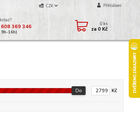
Přihlášení
CZK
dotaz?
0
ks
 608 369 346
za
0 Kč
á 9h-16h)
Do
Kč