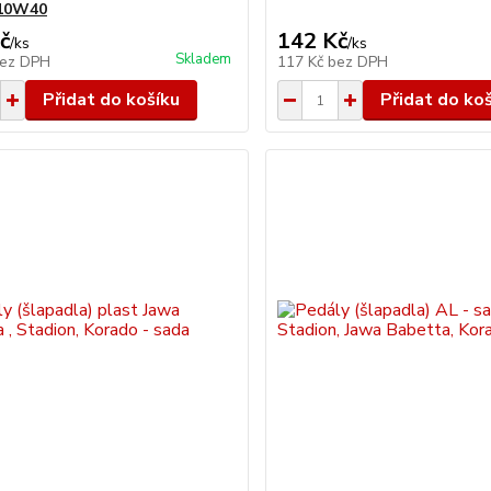
 10W40
č
142 Kč
/
ks
/
ks
Skladem
ez DPH
117 Kč
bez DPH
Přidat do košíku
Přidat do ko