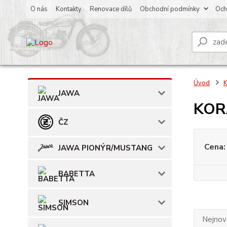
O nás
Kontakty
Renovace dílů
Obchodní podmínky
Och
Úvod
JAWA
KORA
ČZ
Cena:
JAWA PIONÝR/MUSTANG
BABETTA
SIMSON
Nejnově