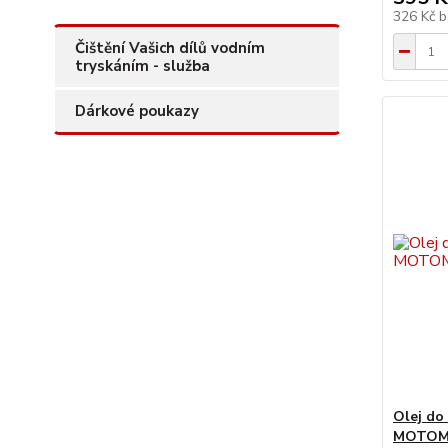
326 Kč
b
Čištění Vašich dílů vodním
tryskáním - služba
Dárkové poukazy
Olej do
MOTOMI