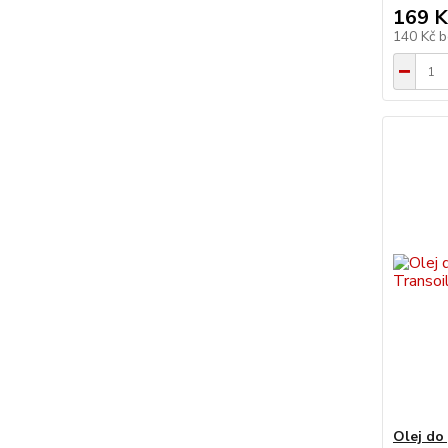
169 K
140 Kč
b
Olej do