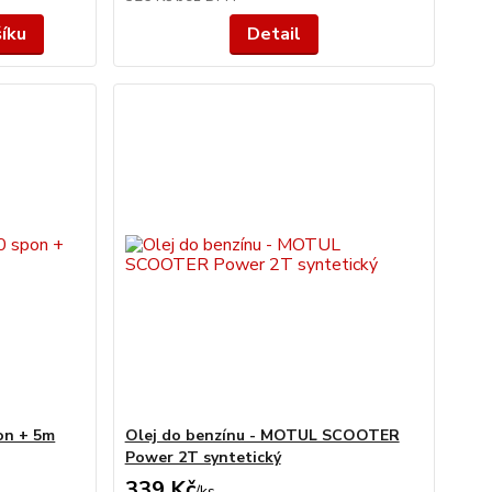
šíku
Detail
on + 5m
Olej do benzínu - MOTUL SCOOTER
Power 2T syntetický
339 Kč
/
ks