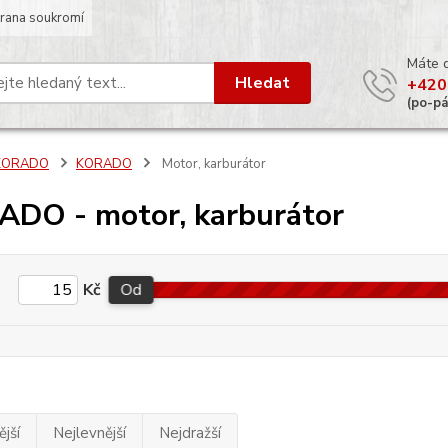
rana soukromí
Máte 
Hledat
+420
(po-p
KORADO
KORADO
Motor, karburátor
DO - motor, karburátor
Kč
Od
jší
Nejlevnější
Nejdražší