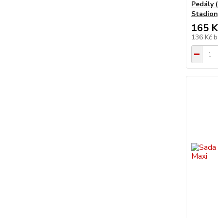
Pedály 
Stadion
165 K
136 Kč
b