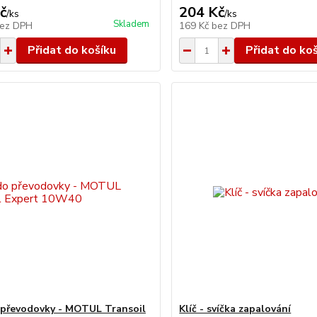
č
204 Kč
/
ks
/
ks
Skladem
ez DPH
169 Kč
bez DPH
Přidat do košíku
Přidat do ko
 převodovky - MOTUL Transoil
Klíč - svíčka zapalování