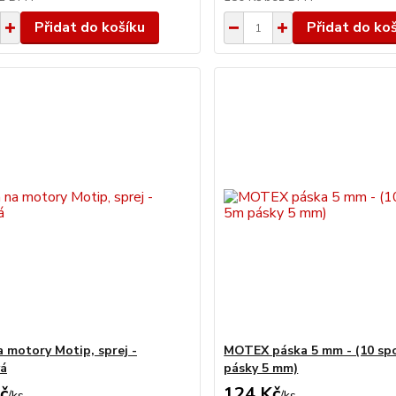
Přidat do košíku
Přidat do ko
a motory Motip, sprej -
MOTEX páska 5 mm - (10 sp
vá
pásky 5 mm)
č
124 Kč
/
ks
/
ks