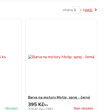
strana
z 6
další
Barva na motory Motip, sprej - černá
395 Kč
/
ks
Skladem
Není skladem
326 Kč
bez DPH