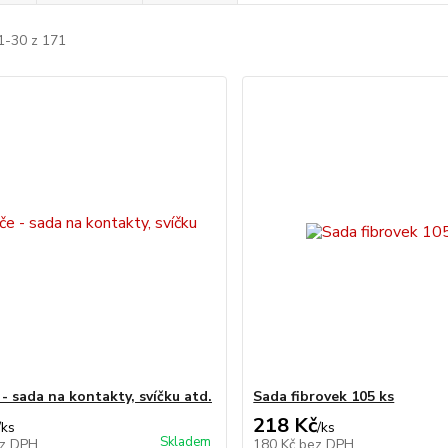
1-30 z 171
- sada na kontakty, svíčku atd.
Sada fibrovek 105 ks
218 Kč
/
ks
/
ks
Skladem
z DPH
180 Kč
bez DPH