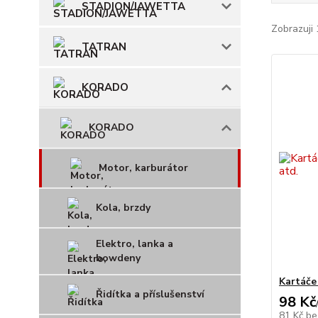
STADION/JAWETTA
Zobrazuji 
TATRAN
KORADO
KORADO
Motor, karburátor
Kola, brzdy
Elektro, lanka a
bowdeny
Kartáče 
Řidítka a příslušenství
98 Kč
81 Kč
be