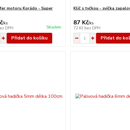
fer motoru Korádo - Super
Klíč s tyčkou - svíčka zapalo
č
87 Kč
/
ks
/
ks
Skladem
ez DPH
72 Kč
bez DPH
Přidat do košíku
Přidat do ko