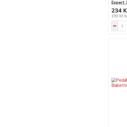
Expert
234 K
193 Kč
b