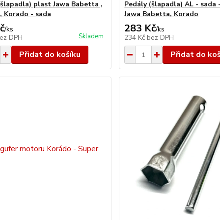
(šlapadla) plast Jawa Babetta ,
Pedály (šlapadla) AL - sada 
, Korado - sada
Jawa Babetta, Korado
č
283 Kč
/
ks
/
ks
Skladem
ez DPH
234 Kč
bez DPH
Přidat do košíku
Přidat do ko