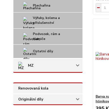
Plechařina
Výfuky, kolena a
příslušenství
Podvozek, rám a
tlumiče
Ostatní díly
MZ
Renovovaná kola
Barva n
Originální díly
hliníko
395 K