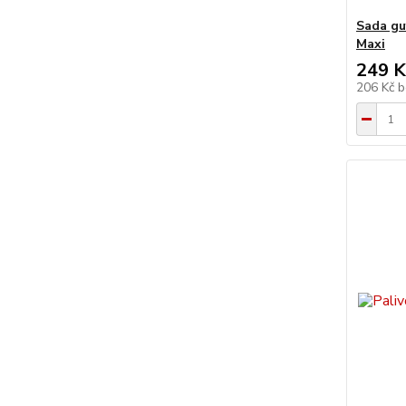
Sada gu
Maxi
249 K
206 Kč
b