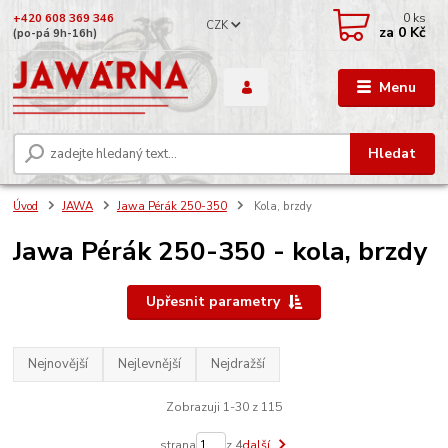
0
ks
+420 608 369 346
CZK
za
0 Kč
(po-pá 9h-16h)
Menu
Hledat
Úvod
JAWA
Jawa Pérák 250-350
Kola, brzdy
Jawa Pérák 250-350 - kola, brzdy
Upřesnit parametry
Nejnovější
Nejlevnější
Nejdražší
Zobrazuji 1-30 z 115
strana
z 4
další