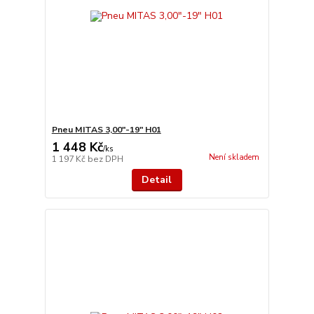
Pneu MITAS 3,00"-19" H01
1 448 Kč
/
ks
Není skladem
1 197 Kč
bez DPH
Detail