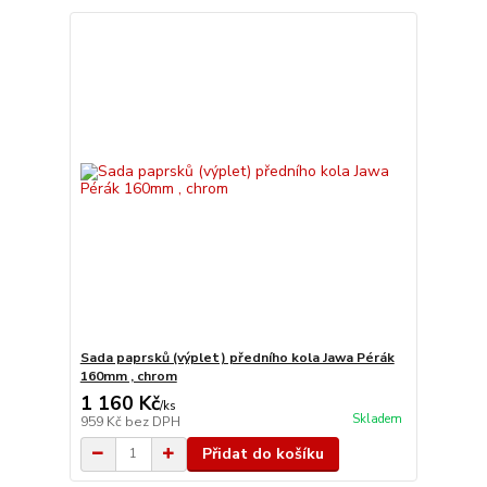
Sada paprsků (výplet) předního kola Jawa Pérák
160mm , chrom
1 160 Kč
/
ks
Skladem
959 Kč
bez DPH
Přidat do košíku