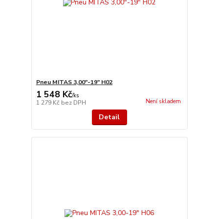
Pneu MITAS 3,00"-19" H02
1 548 Kč
/
ks
Není skladem
1 279 Kč
bez DPH
Detail