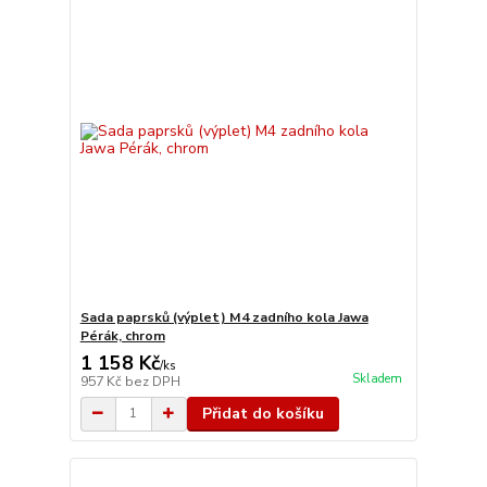
Sada paprsků (výplet) M4 zadního kola Jawa
Pérák, chrom
1 158 Kč
/
ks
Skladem
957 Kč
bez DPH
Přidat do košíku