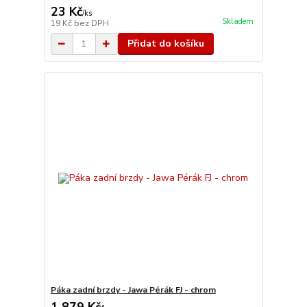
23 Kč
/
ks
Skladem
19 Kč
bez DPH
Přidat do košíku
Páka zadní brzdy - Jawa Pérák FJ - chrom
1 879 Kč