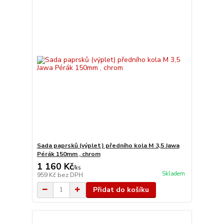
Sada paprsků (výplet) předního kola M 3,5 Jawa
Pérák 150mm , chrom
1 160 Kč
/
ks
Skladem
959 Kč
bez DPH
Přidat do košíku