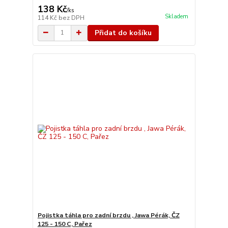
138 Kč
/
ks
Skladem
114 Kč
bez DPH
Přidat do košíku
Pojistka táhla pro zadní brzdu , Jawa Pérák, ČZ
125 - 150 C, Pařez