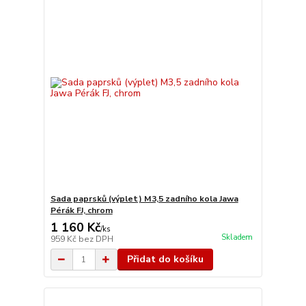
Sada paprsků (výplet) M3,5 zadního kola Jawa
Pérák FJ, chrom
1 160 Kč
/
ks
Skladem
959 Kč
bez DPH
Přidat do košíku