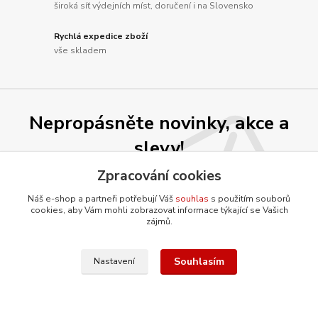
široká síť výdejních míst, doručení i na Slovensko
Rychlá expedice zboží
vše skladem
Nepropásněte novinky, akce a
slevy!
Zpracování cookies
Přihlásit se
Náš e-shop a partneři potřebují Váš
souhlas
s použitím souborů
cookies, aby Vám mohli zobrazovat informace týkající se Vašich
Souhlasím se
zpracováním osobních údajů
za účelem rozesílky newsletteru.
zájmů.
Můžete se kdykoli odhlásit. Zasíláme jednou za 14 dní.
Souhlasím
Nastavení
O firmě