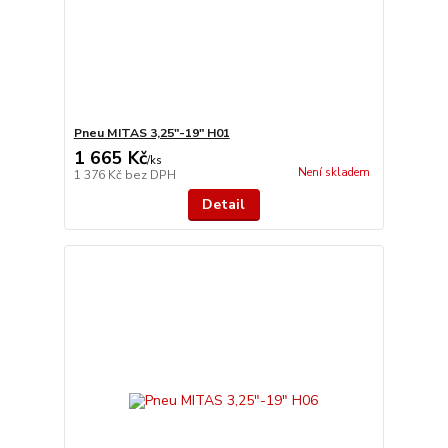
Pneu MITAS 3,25"-19" H01
1 665 Kč
/
ks
Není skladem
1 376 Kč
bez DPH
Detail