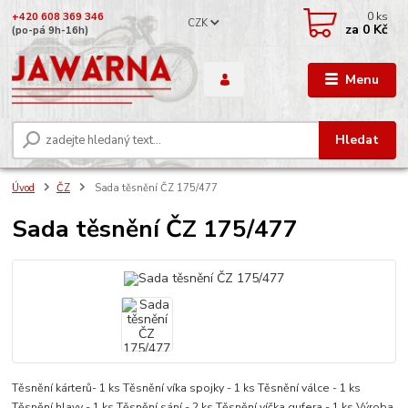
0
ks
+420 608 369 346
CZK
za
0 Kč
(po-pá 9h-16h)
Menu
Hledat
Úvod
ČZ
Sada těsnění ČZ 175/477
Sada těsnění ČZ 175/477
Těsnění kárterů- 1 ks Těsnění víka spojky - 1 ks Těsnění válce - 1 ks
Těsnění hlavy - 1 ks Těsnění sání - 2 ks Těsnění víčka gufera - 1 ks Výroba