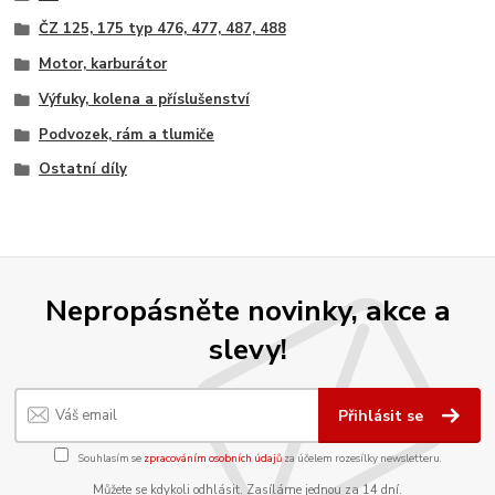
ČZ 125, 175 typ 476, 477, 487, 488
Motor, karburátor
Výfuky, kolena a příslušenství
Podvozek, rám a tlumiče
Ostatní díly
Nepropásněte novinky, akce a
slevy!
Přihlásit se
Souhlasím se
zpracováním osobních údajů
za účelem rozesílky newsletteru.
Můžete se kdykoli odhlásit. Zasíláme jednou za 14 dní.