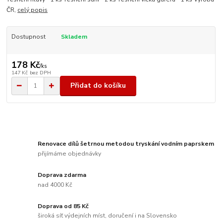
ČR,
celý popis
Dostupnost
Skladem
178 Kč
/
ks
147 Kč
bez DPH
Přidat do košíku
Renovace dílů šetrnou metodou tryskání vodním paprskem
přijímáme objednávky
Doprava zdarma
nad 4000 Kč
Doprava od 85 Kč
široká síť výdejních míst, doručení i na Slovensko