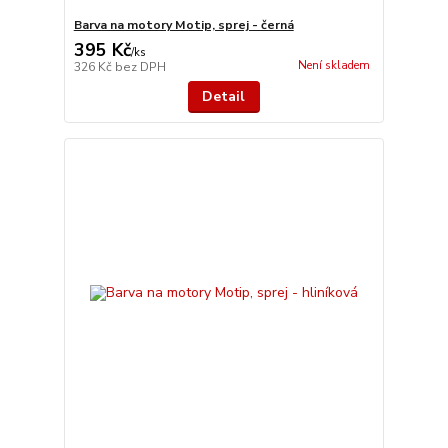
Barva na motory Motip, sprej - černá
395 Kč
/
ks
Není skladem
326 Kč
bez DPH
Detail