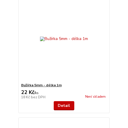
Bužírka 5mm - délka 1m
22 Kč
/
ks
Není skladem
18 Kč
bez DPH
Detail