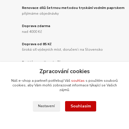
Renovace dílů šetrnou metodou tryskání vodním paprskem
přijímáme objednávky
Doprava zdarma
nad 4000 Kč
Doprava od 85 Kč
široká síť výdejních míst, doručení i na Slovensko
Rychlá expedice zboží
vše skladem
Zpracování cookies
Náš e-shop a partneři potřebují Váš
souhlas
s použitím souborů
cookies, aby Vám mohli zobrazovat informace týkající se Vašich
zájmů.
Nepropásněte novinky, akce a
slevy!
Souhlasím
Nastavení
Přihlásit se