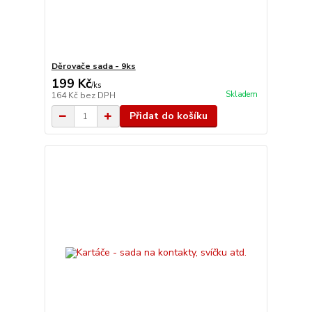
Děrovače sada - 9ks
199 Kč
/
ks
Skladem
164 Kč
bez DPH
Přidat do košíku