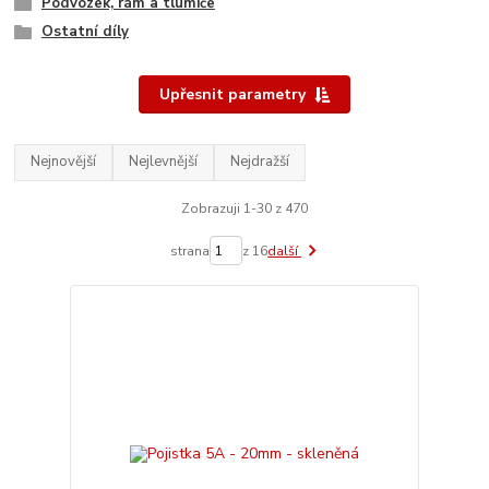
Podvozek, rám a tlumiče
Ostatní díly
Upřesnit parametry
Nejnovější
Nejlevnější
Nejdražší
Zobrazuji 1-30 z 470
strana
z 16
další