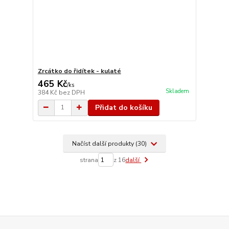
Zrcátko do řidítek - kulaté
465 Kč
/
ks
Skladem
384 Kč
bez DPH
Přidat do košíku
Načíst další produkty (30)
strana
z 16
další