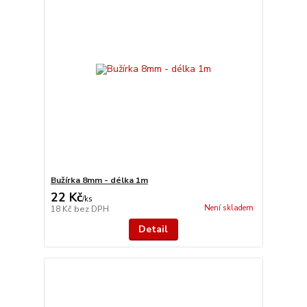
Bužírka 8mm - délka 1m
22 Kč
/
ks
Není skladem
18 Kč
bez DPH
Detail