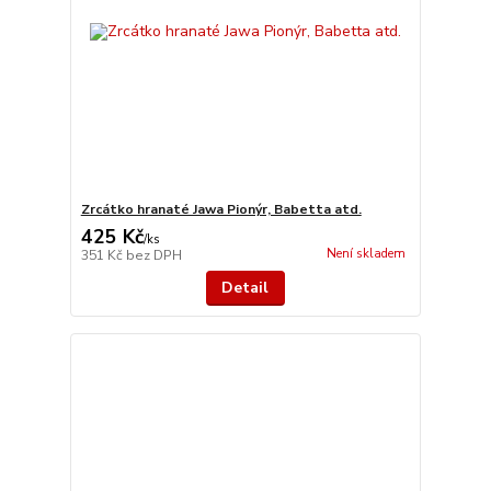
Zrcátko hranaté Jawa Pionýr, Babetta atd.
425 Kč
/
ks
Není skladem
351 Kč
bez DPH
Detail