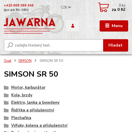
0
ks
+420 608 369 346
CZK
za
0 Kč
(po-pá 9h-16h)
Menu
Hledat
Úvod
SIMSON
SIMSON SR 50
SIMSON SR 50
Motor, karburátor
Kola, brzdy
Elektro, lanka a bowdeny
Řidítka a příslušenství
Plechařina
Výfuky, kolena a příslušenství