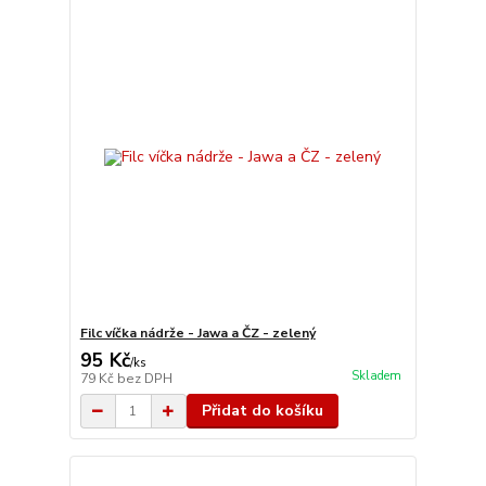
Filc víčka nádrže - Jawa a ČZ - zelený
95 Kč
/
ks
Skladem
79 Kč
bez DPH
Přidat do košíku