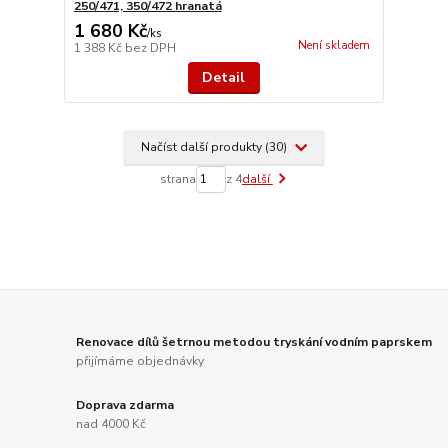
250/471, 350/472 hranatá
1 680 Kč
/
ks
Není skladem
1 388 Kč
bez DPH
Detail
Načíst další produkty (30)
strana
z 4
další
Renovace dílů šetrnou metodou tryskání vodním paprskem
přijímáme objednávky
Doprava zdarma
nad 4000 Kč