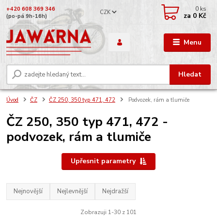
0
ks
+420 608 369 346
CZK
za
0 Kč
(po-pá 9h-16h)
Menu
Hledat
Úvod
ČZ
ČZ 250, 350 typ 471, 472
Podvozek, rám a tlumiče
ČZ 250, 350 typ 471, 472 -
podvozek, rám a tlumiče
Upřesnit parametry
Nejnovější
Nejlevnější
Nejdražší
Zobrazuji 1-30 z 101