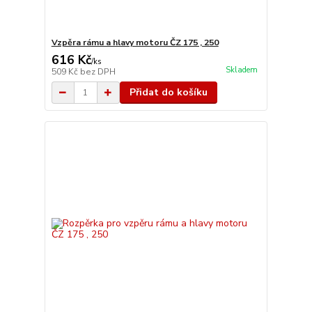
Vzpěra rámu a hlavy motoru ČZ 175 , 250
616 Kč
/
ks
Skladem
509 Kč
bez DPH
Přidat do košíku