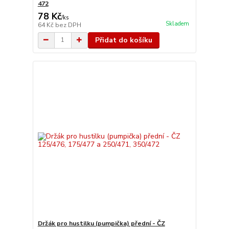
472
78 Kč
/
ks
Skladem
64 Kč
bez DPH
Přidat do košíku
Držák pro hustilku (pumpička) přední - ČZ