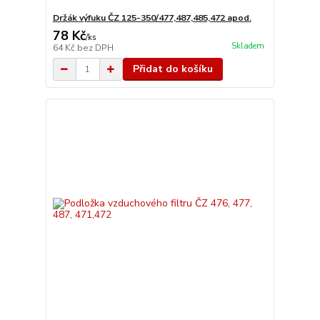
Držák výfuku ČZ 125-350/477,487,485,472 apod.
78 Kč
/
ks
Skladem
64 Kč
bez DPH
Přidat do košíku