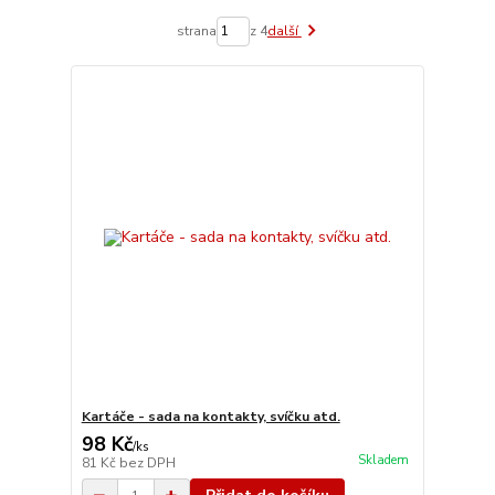
strana
z 4
další
Kartáče - sada na kontakty, svíčku atd.
98 Kč
/
ks
Skladem
81 Kč
bez DPH