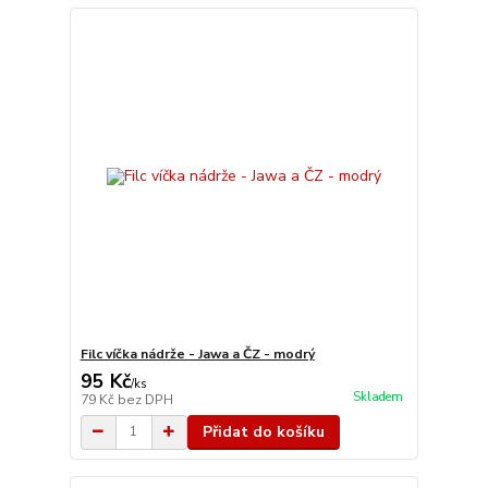
Filc víčka nádrže - Jawa a ČZ - modrý
95 Kč
/
ks
Skladem
79 Kč
bez DPH
Přidat do košíku