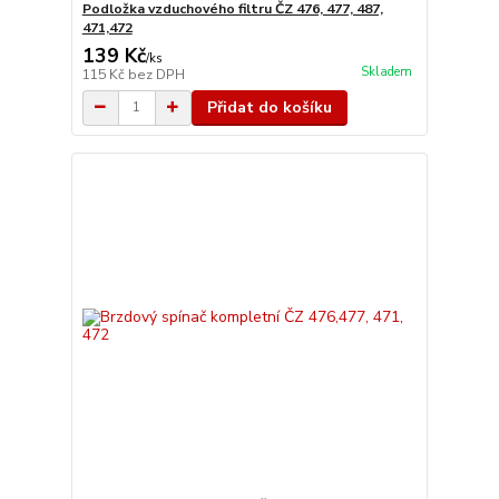
Podložka vzduchového filtru ČZ 476, 477, 487,
471,472
139 Kč
/
ks
Skladem
115 Kč
bez DPH
Přidat do košíku