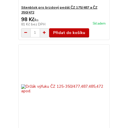
Silenblok pro brzdový pedál ČZ 175/487 a ČZ
350/472
98 Kč
/
ks
Skladem
81 Kč
bez DPH
Přidat do košíku