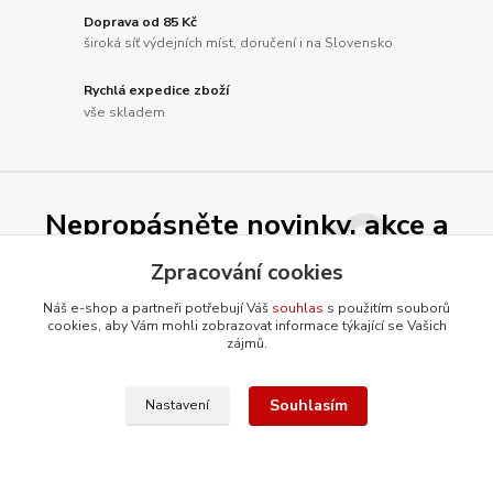
Doprava od 85 Kč
široká síť výdejních míst, doručení i na Slovensko
Rychlá expedice zboží
vše skladem
Nepropásněte novinky, akce a
slevy!
Zpracování cookies
Náš e-shop a partneři potřebují Váš
souhlas
s použitím souborů
cookies, aby Vám mohli zobrazovat informace týkající se Vašich
Přihlásit se
zájmů.
Souhlasím se
zpracováním osobních údajů
za účelem rozesílky newsletteru.
Souhlasím
Můžete se kdykoli odhlásit. Zasíláme jednou za 14 dní.
Nastavení