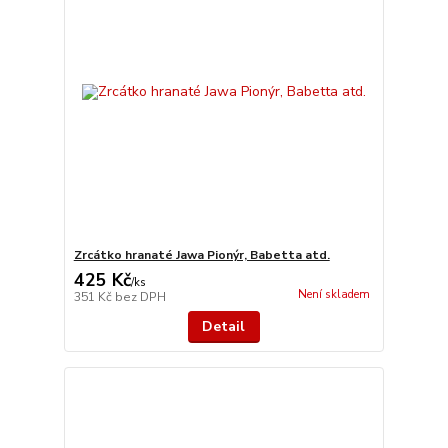
Zrcátko hranaté Jawa Pionýr, Babetta atd.
425 Kč
/
ks
Není skladem
351 Kč
bez DPH
Detail