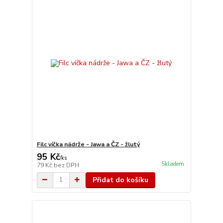
Filc víčka nádrže - Jawa a ČZ - žlutý
95 Kč
/
ks
Skladem
79 Kč
bez DPH
Přidat do košíku