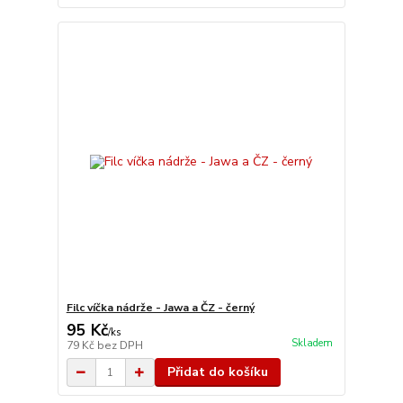
Filc víčka nádrže - Jawa a ČZ - černý
95 Kč
/
ks
Skladem
79 Kč
bez DPH
Přidat do košíku