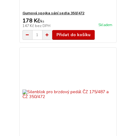
Gumová spojka sání sedla 350/472
178 Kč
/
ks
Skladem
147 Kč
bez DPH
Přidat do košíku