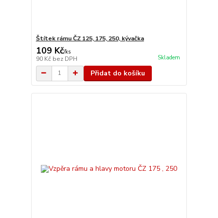
Štítek rámu ČZ 125, 175, 250, kývačka
109 Kč
/
ks
Skladem
90 Kč
bez DPH
Přidat do košíku