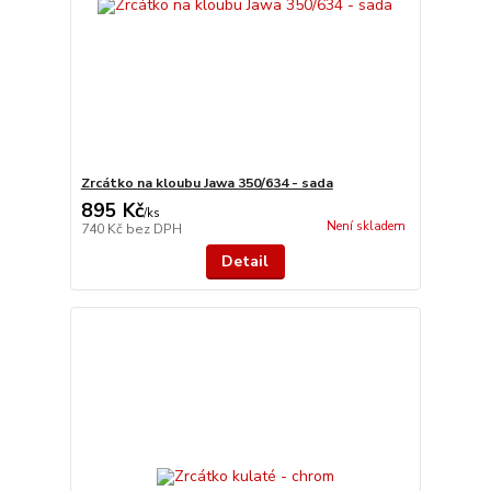
Zrcátko na kloubu Jawa 350/634 - sada
895 Kč
/
ks
Není skladem
740 Kč
bez DPH
Detail