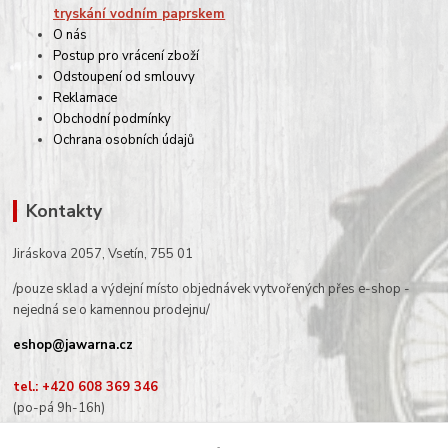
tryskání vodním paprskem
O nás
Postup pro vrácení zboží
Odstoupení od smlouvy
Reklamace
Obchodní podmínky
Ochrana osobních údajů
Kontakty
Jiráskova 2057, Vsetín, 755 01
/pouze sklad a výdejní místo objednávek vytvořených přes e-shop -
nejedná se o kamennou prodejnu/
eshop@jawarna.cz
tel.: +420 608 369 346
(po-pá 9h-16h)