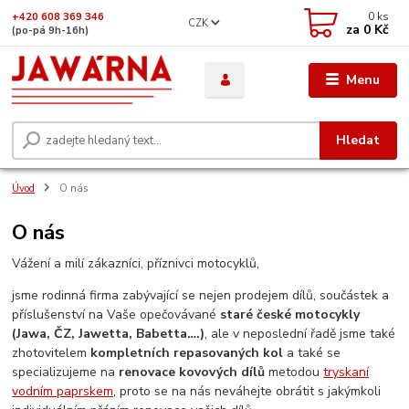
0
ks
+420 608 369 346
CZK
za
0 Kč
(po-pá 9h-16h)
Menu
Hledat
Úvod
O nás
O nás
Vážení a milí zákazníci, příznivci motocyklů,
jsme rodinná firma zabývající se nejen prodejem dílů, součástek a
příslušenství na Vaše opečovávané
staré české motocykly
(Jawa, ČZ, Jawetta, Babetta….)
, ale v neposlední řadě jsme také
zhotovitelem
kompletních repasovaných kol
a také se
specializujeme na
renovace kovových dílů
metodou
tryskaní
vodním paprskem
, proto se na nás neváhejte obrátit s jakýmkoli