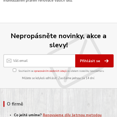
individuálním přáním renovace vašich dílů.
Nepropásněte novinky, akce a
slevy!
Přihlásit se
Souhlasím se
zpracováním osobních údajů
za účelem rozesílky newsletteru.
Můžete se kdykoli odhlásit. Zasíláme jednou za 14 dní.
O firmě
Co ještě umíme?
Renovujeme díly šetrnou metodou