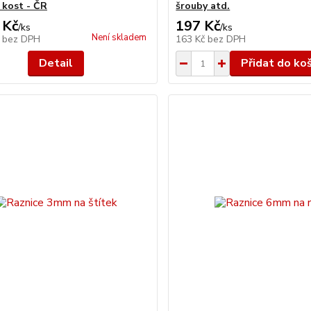
 kost - ČR
šrouby atd.
 Kč
197 Kč
/
ks
/
ks
Není skladem
č
bez DPH
163 Kč
bez DPH
Detail
Přidat do ko