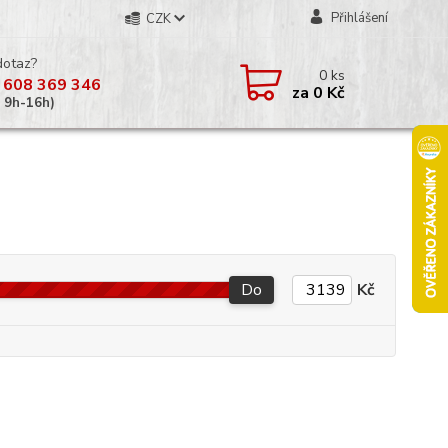
Přihlášení
CZK
dotaz?
0
ks
 608 369 346
za
0 Kč
á 9h-16h)
Do
Kč