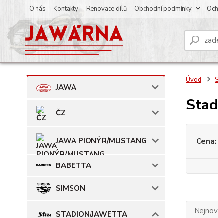
O nás
Kontakty
Renovace dílů
Obchodní podmínky
Och
Úvod
JAWA
Stad
ČZ
JAWA PIONÝR/MUSTANG
Cena:
BABETTA
SIMSON
Nejnově
STADION/JAWETTA