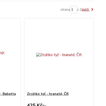
strana
z 2
další
r, Babetta
Zrcátko tyč - hranaté, ČR
425 Kč
/
ks