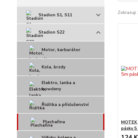
Zobrazuji 
Stadion S1, S11
Stadion S22
Motor, karburátor
Kola, brzdy
Elektro, lanka a
bowdeny
Řidítka a příslušenství
Plechařina
MOTEX p
pásky 5
124 K
Výfuky, kolena a