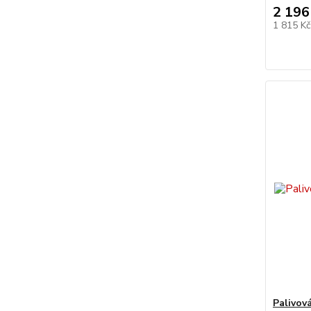
2 196
1 815 K
Palivov