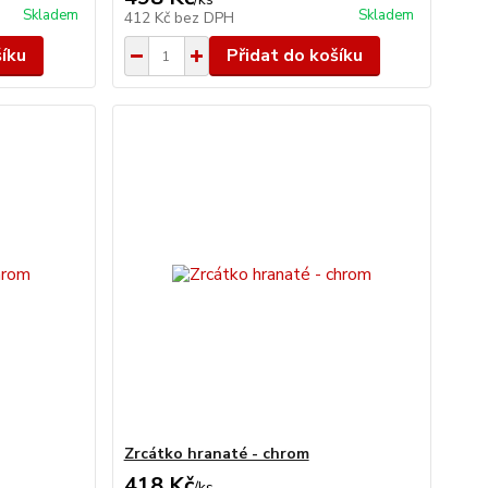
Skladem
Skladem
412 Kč
bez DPH
šíku
Přidat do košíku
Zrcátko hranaté - chrom
418 Kč
/
ks