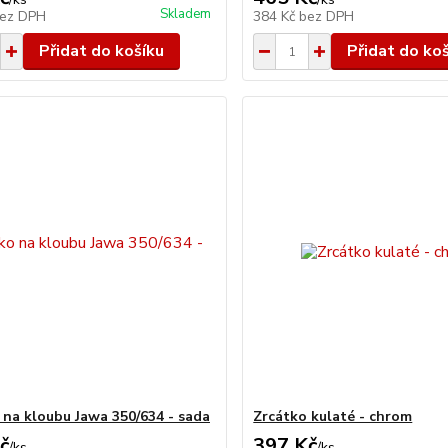
Skladem
ez DPH
384 Kč
bez DPH
Přidat do košíku
Přidat do ko
 na kloubu Jawa 350/634 - sada
Zrcátko kulaté - chrom
č
397 Kč
/
ks
/
ks