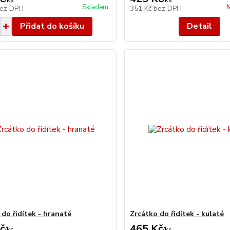
Skladem
N
ez DPH
351 Kč
bez DPH
Přidat do košíku
Detail
 do řidítek - hranaté
Zrcátko do řidítek - kulaté
č
465 Kč
/
ks
/
ks