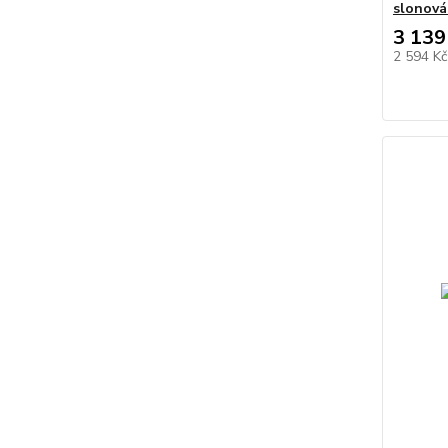
slonová
3 139
2 594 K