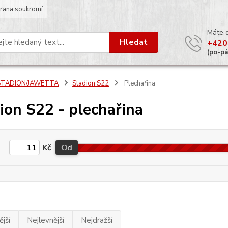
rana soukromí
Máte 
Hledat
+420
(po-p
STADION/JAWETTA
Stadion S22
Plechařina
ion S22 - plechařina
Kč
Od
jší
Nejlevnější
Nejdražší