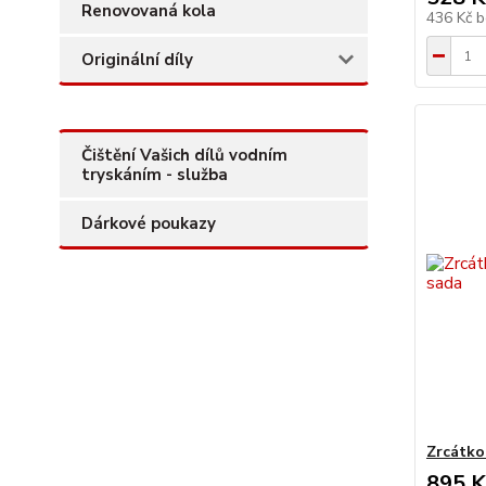
Renovovaná kola
436 Kč
b
Originální díly
Čištění Vašich dílů vodním
tryskáním - služba
Dárkové poukazy
Zrcátko
895 K