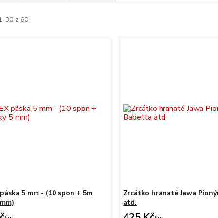
1-30 z 60
áska 5 mm - (10 spon + 5m
Zrcátko hranaté Jawa Pioný
 mm)
atd.
č
425 Kč
/
ks
/
ks