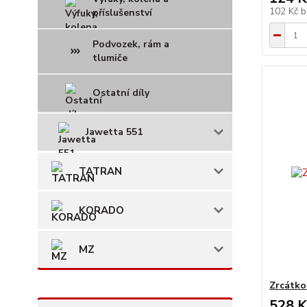
102 Kč
b
příslušenství
Podvozek, rám a
tlumiče
Ostatní díly
Jawetta 551
TATRAN
KORADO
MZ
Zrcátko
528 K