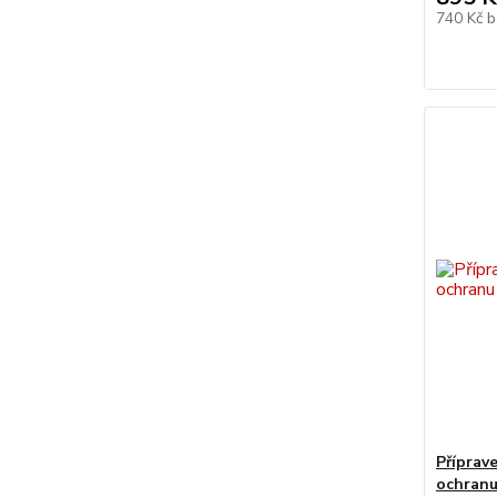
740 Kč
b
Příprav
ochranu