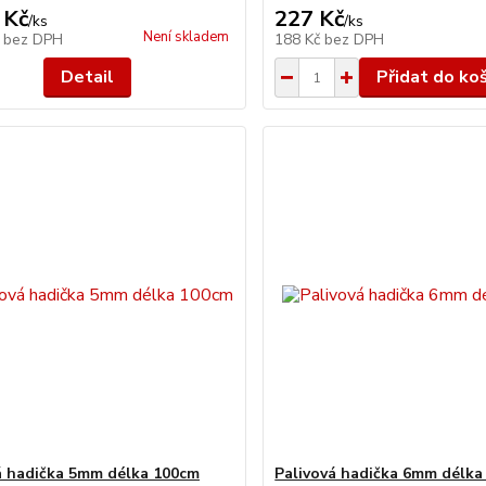
 Kč
227 Kč
/
ks
/
ks
Není skladem
č
bez DPH
188 Kč
bez DPH
Detail
Přidat do ko
á hadička 5mm délka 100cm
Palivová hadička 6mm délka