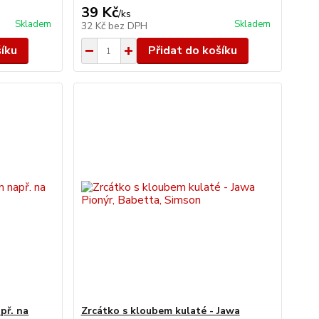
39 Kč
/
ks
Skladem
Skladem
32 Kč
bez DPH
šíku
Přidat do košíku
př. na
Zrcátko s kloubem kulaté - Jawa