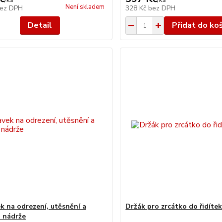
Není skladem
ez DPH
328 Kč
bez DPH
Detail
Přidat do ko
ek na odrezení, utěsnění a
Držák pro zrcátko do řidítek
 nádrže