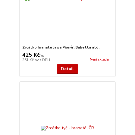
Zrcátko hranaté Jawa Pionýr, Babetta atd.
425 Kč
/
ks
Není skladem
351 Kč
bez DPH
Detail