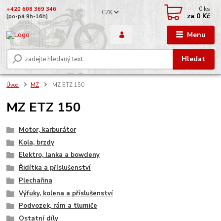
0
ks
+420 608 369 346
CZK
za
0 Kč
(po-pá 9h-16h)
Menu
Hledat
Úvod
MZ
MZ ETZ 150
MZ ETZ 150
Motor, karburátor
Kola, brzdy
Elektro, lanka a bowdeny
Řidítka a příslušenství
Plechařina
Výfuky, kolena a příslušenství
Podvozek, rám a tlumiče
Ostatní díly