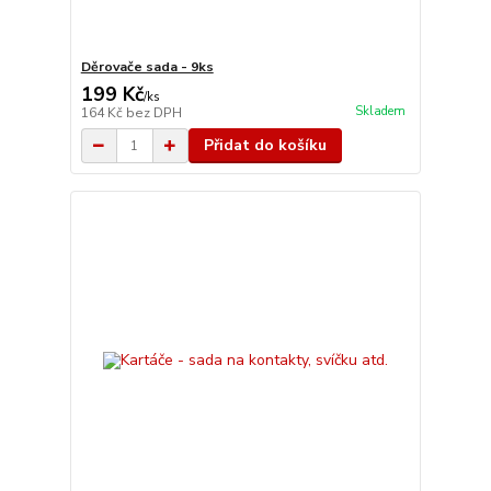
Děrovače sada - 9ks
199 Kč
/
ks
Skladem
164 Kč
bez DPH
Přidat do košíku