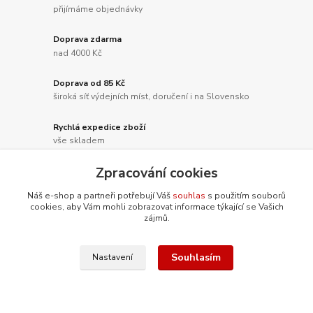
přijímáme objednávky
Doprava zdarma
nad 4000 Kč
Doprava od 85 Kč
široká síť výdejních míst, doručení i na Slovensko
Rychlá expedice zboží
vše skladem
Zpracování cookies
Náš e-shop a partneři potřebují Váš
souhlas
s použitím souborů
Nepropásněte novinky, akce a
cookies, aby Vám mohli zobrazovat informace týkající se Vašich
zájmů.
slevy!
Souhlasím
Nastavení
Přihlásit se
Souhlasím se
zpracováním osobních údajů
za účelem rozesílky newsletteru.