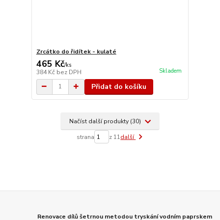
Zrcátko do řidítek - kulaté
465 Kč
/
ks
Skladem
384 Kč
bez DPH
Přidat do košíku
Načíst další produkty (30)
strana
z 11
další
Renovace dílů šetrnou metodou tryskání vodním paprskem