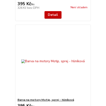
395 Kč
/
ks
Není skladem
326 Kč
bez DPH
Detail
Barva na motory Motip, sprej - hliníková
395 Kč