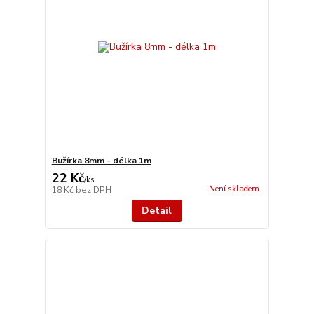
Bužírka 8mm - délka 1m
22 Kč
/
ks
Není skladem
18 Kč
bez DPH
Detail