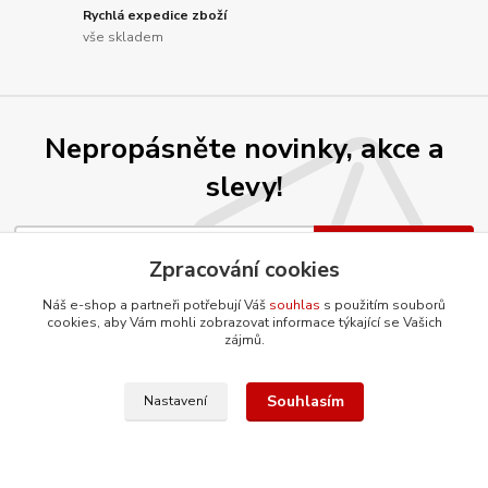
Rychlá expedice zboží
vše skladem
Nepropásněte novinky, akce a
slevy!
Přihlásit se
Zpracování cookies
Souhlasím se
zpracováním osobních údajů
za účelem rozesílky newsletteru.
Náš e-shop a partneři potřebují Váš
souhlas
s použitím souborů
cookies, aby Vám mohli zobrazovat informace týkající se Vašich
Můžete se kdykoli odhlásit. Zasíláme jednou za 14 dní.
zájmů.
Souhlasím
Nastavení
O firmě
Co ještě umíme?
Renovujeme díly šetrnou metodou