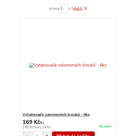
strana
z 5
další
Vytahovače zalomených šroubů - 6ks
169 Kč
/
ks
Skladem
140 Kč
bez DPH