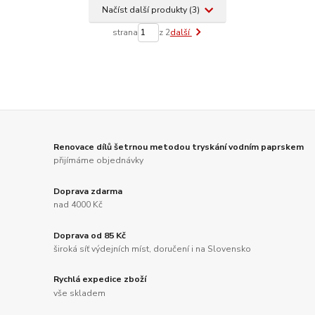
Načíst další produkty (3)
strana
z 2
další
Renovace dílů šetrnou metodou tryskání vodním paprskem
přijímáme objednávky
Doprava zdarma
nad 4000 Kč
Doprava od 85 Kč
široká síť výdejních míst, doručení i na Slovensko
Rychlá expedice zboží
vše skladem