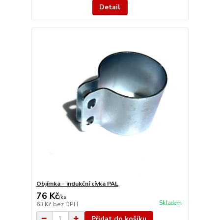
Detail
Objímka - indukční cívka PAL
76 Kč
/
ks
Skladem
63 Kč
bez DPH
Přidat do košíku