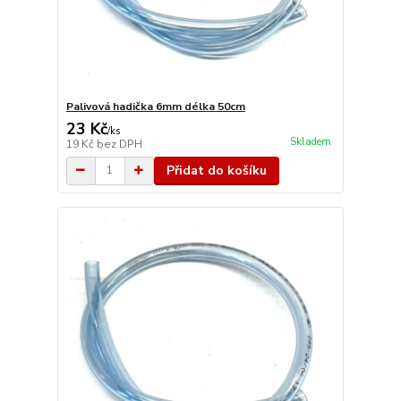
Palivová hadička 6mm délka 50cm
23 Kč
/
ks
Skladem
19 Kč
bez DPH
Přidat do košíku