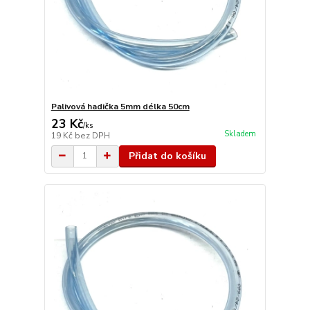
Palivová hadička 5mm délka 50cm
23 Kč
/
ks
Skladem
19 Kč
bez DPH
Přidat do košíku