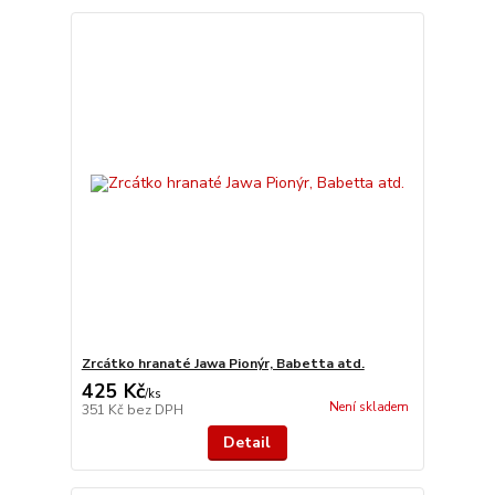
Zrcátko hranaté Jawa Pionýr, Babetta atd.
425 Kč
/
ks
Není skladem
351 Kč
bez DPH
Detail