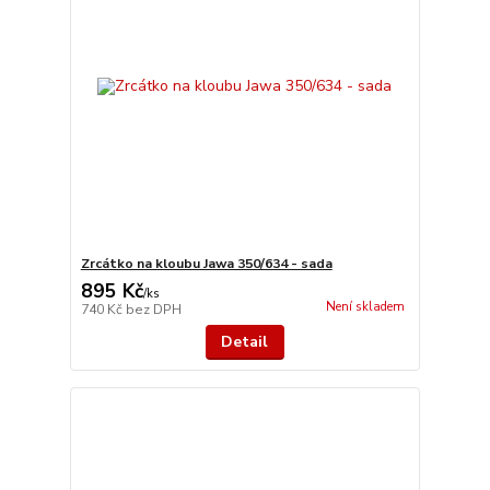
Zrcátko na kloubu Jawa 350/634 - sada
895 Kč
/
ks
Není skladem
740 Kč
bez DPH
Detail