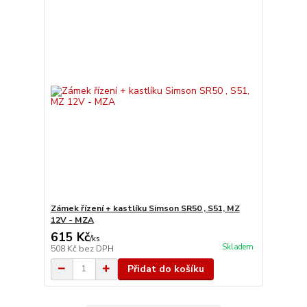
Zámek řízení + kastlíku Simson SR50 , S51, MZ
12V - MZA
615 Kč
/
ks
Skladem
508 Kč
bez DPH
Přidat do košíku