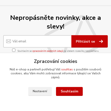
Nepropásněte novinky, akce a
slevy!
Přihlásit se
Souhlasím se
zpracováním osobních údajů
za účelem rozesílky newsletteru.
Můžete se kdykoli odhlásit. Zasíláme jednou za 14 dní.
Zpracování cookies
Náš e-shop a partneři potřebují Váš
souhlas
s použitím souborů
cookies, aby Vám mohli zobrazovat informace týkající se Vašich
zájmů.
O firmě
Souhlasím
Nastavení
Co ještě umíme?
Renovujeme díly šetrnou metodou
tryskání vodním paprskem
O nás
Postup pro vrácení zboží