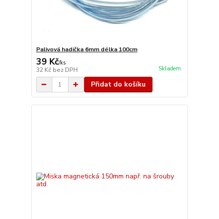
Palivová hadička 6mm délka 100cm
39 Kč
/
ks
Skladem
32 Kč
bez DPH
Přidat do košíku