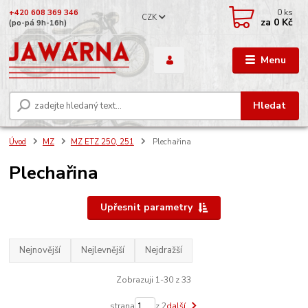
0
ks
+420 608 369 346
CZK
za
0 Kč
(po-pá 9h-16h)
Menu
Hledat
Úvod
MZ
MZ ETZ 250, 251
Plechařina
Plechařina
Upřesnit parametry
Nejnovější
Nejlevnější
Nejdražší
Zobrazuji 1-30 z 33
strana
z 2
další