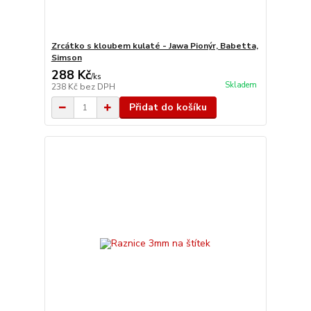
Zrcátko s kloubem kulaté - Jawa Pionýr, Babetta,
Simson
288 Kč
/
ks
Skladem
238 Kč
bez DPH
Přidat do košíku