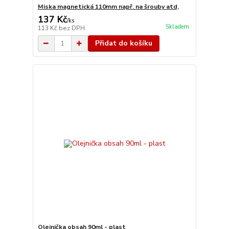
Miska magnetická 110mm např. na šrouby atd,
137 Kč
/
ks
Skladem
113 Kč
bez DPH
Přidat do košíku
Olejnička obsah 90ml - plast