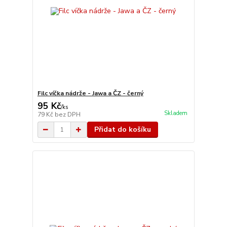
Filc víčka nádrže - Jawa a ČZ - černý
95 Kč
/
ks
Skladem
79 Kč
bez DPH
Přidat do košíku