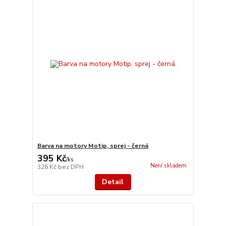
Barva na motory Motip, sprej - černá
395 Kč
/
ks
Není skladem
326 Kč
bez DPH
Detail