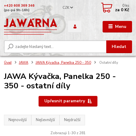
0
ks
+420 608 369 346
CZK
za
0 Kč
(po-pá 9h-16h)
Menu
Hledat
Úvod
JAWA
JAWA Kývačka, Panelka 250 - 350
Ostatní díly
JAWA Kývačka, Panelka 250 -
350 - ostatní díly
Upřesnit parametry
Nejnovější
Nejlevnější
Nejdražší
Zobrazuji 1-30 z 281