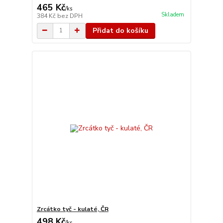
465 Kč
/
ks
Skladem
384 Kč
bez DPH
Přidat do košíku
Zrcátko tyč - kulaté, ČR
498 Kč
/
ks