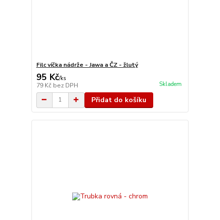
Filc víčka nádrže - Jawa a ČZ - žlutý
95 Kč
/
ks
Skladem
79 Kč
bez DPH
Přidat do košíku