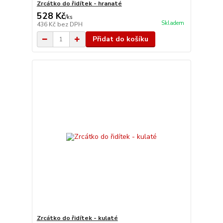
Zrcátko do řidítek - hranaté
528 Kč
/
ks
Skladem
436 Kč
bez DPH
Přidat do košíku
Zrcátko do řidítek - kulaté