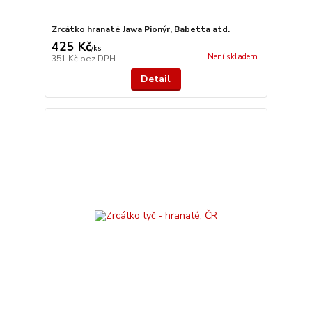
Zrcátko hranaté Jawa Pionýr, Babetta atd.
425 Kč
/
ks
Není skladem
351 Kč
bez DPH
Detail