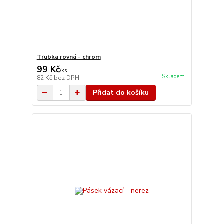
Trubka rovná - chrom
99 Kč
/
ks
Skladem
82 Kč
bez DPH
Přidat do košíku