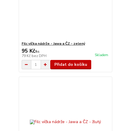
Filc víčka nádrže - Jawa a ČZ - zelený
95 Kč
/
ks
Skladem
79 Kč
bez DPH
Přidat do košíku