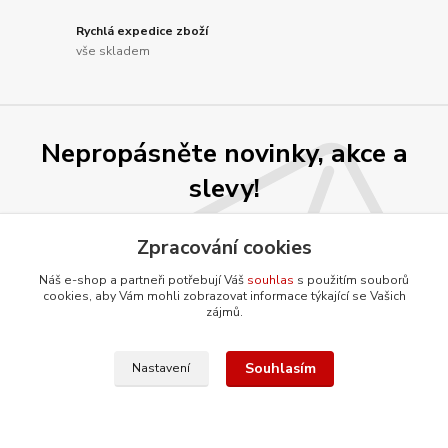
Rychlá expedice zboží
vše skladem
Nepropásněte novinky, akce a
slevy!
Zpracování cookies
Přihlásit se
Náš e-shop a partneři potřebují Váš
souhlas
s použitím souborů
Souhlasím se
zpracováním osobních údajů
za účelem rozesílky newsletteru.
cookies, aby Vám mohli zobrazovat informace týkající se Vašich
zájmů.
Můžete se kdykoli odhlásit. Zasíláme jednou za 14 dní.
Souhlasím
Nastavení
O firmě