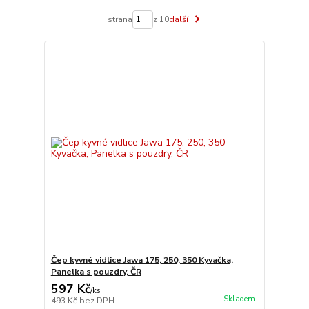
strana
z 10
další
Čep kyvné vidlice Jawa 175, 250, 350 Kyvačka,
Panelka s pouzdry, ČR
597 Kč
/
ks
Skladem
493 Kč
bez DPH