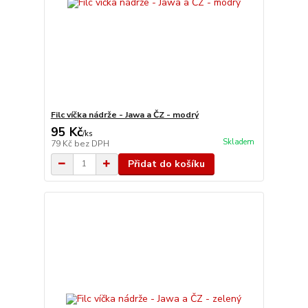
Filc víčka nádrže - Jawa a ČZ - modrý
95 Kč
/
ks
Skladem
79 Kč
bez DPH
Přidat do košíku