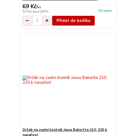
69 Kč
/
ks
Skladem
57 Kč
bez DPH
Přidat do košíku
Držák na zadní blatník Jawa Babetta 210, 225 k
navaření