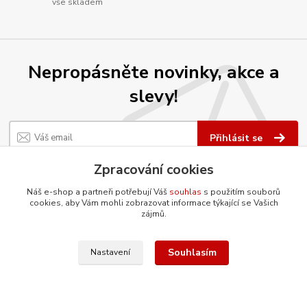
vše skladem
Nepropásněte novinky, akce a
slevy!
Přihlásit se
Souhlasím se
zpracováním osobních údajů
za účelem rozesílky newsletteru.
Zpracování cookies
Můžete se kdykoli odhlásit. Zasíláme jednou za 14 dní.
Náš e-shop a partneři potřebují Váš
souhlas
s použitím souborů
cookies, aby Vám mohli zobrazovat informace týkající se Vašich
zájmů.
O firmě
Souhlasím
Nastavení
Co ještě umíme?
Renovujeme díly šetrnou metodou
tryskání vodním paprskem