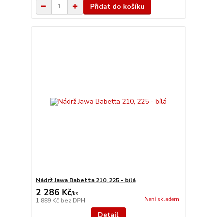
Přidat do košíku
Nádrž Jawa Babetta 210, 225 - bílá
2 286 Kč
/
ks
Není skladem
1 889 Kč
bez DPH
Detail