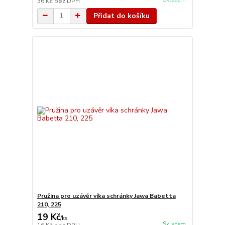
36 Kč
bez DPH
Přidat do košíku
Pružina pro uzávěr víka schránky Jawa Babetta
210, 225
19 Kč
/
ks
Skladem