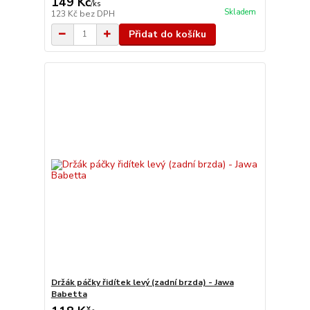
149 Kč
/
ks
Skladem
123 Kč
bez DPH
Přidat do košíku
Držák páčky řidítek levý (zadní brzda) - Jawa
Babetta