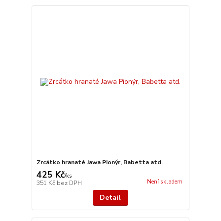
Zrcátko hranaté Jawa Pionýr, Babetta atd.
425 Kč
/
ks
Není skladem
351 Kč
bez DPH
Detail