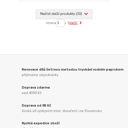
Načíst další produkty (30)
strana
z 3
další
Renovace dílů šetrnou metodou tryskání vodním paprskem
přijímáme objednávky
Doprava zdarma
nad 4000 Kč
Doprava od 85 Kč
široká síť výdejních míst, doručení i na Slovensko
Rychlá expedice zboží