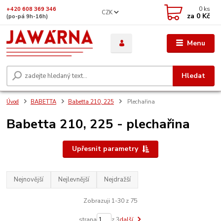
0
ks
+420 608 369 346
CZK
za
0 Kč
(po-pá 9h-16h)
Menu
Hledat
Úvod
BABETTA
Babetta 210, 225
Plechařina
Babetta 210, 225 - plechařina
Upřesnit parametry
Nejnovější
Nejlevnější
Nejdražší
Zobrazuji 1-30 z 75
strana
z 3
další