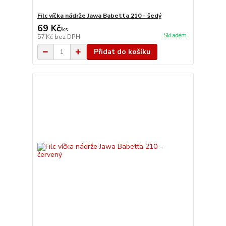
Filc víčka nádrže Jawa Babetta 210 - šedý
69 Kč
/
ks
Skladem
57 Kč
bez DPH
Přidat do košíku