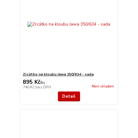
Zrcátko na kloubu Jawa 350/634 - sada
895 Kč
/
ks
Není skladem
740 Kč
bez DPH
Detail