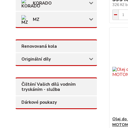
KORADO
326 Kč
b
MZ
Renovovaná kola
Originální díly
Čištění Vašich dílů vodním
tryskáním - služba
Dárkové poukazy
Olej do
MOTOMI