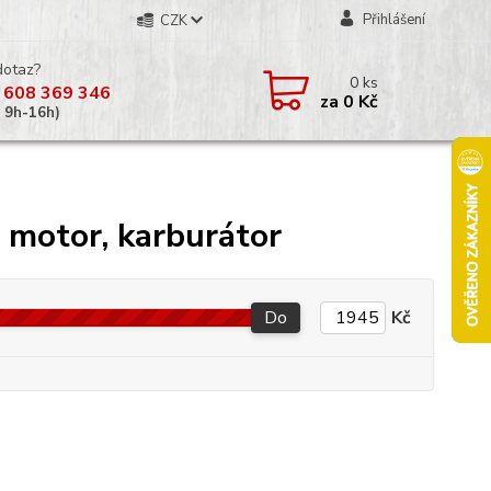
Přihlášení
CZK
dotaz?
0
ks
 608 369 346
za
0 Kč
á 9h-16h)
 motor, karburátor
Do
Kč