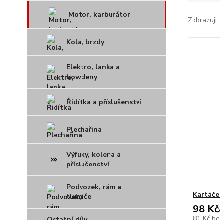
Motor, karburátor
Zobrazuji 
Kola, brzdy
Elektro, lanka a
bowdeny
Řidítka a příslušenství
Plechařina
Výfuky, kolena a
příslušenství
Podvozek, rám a
Kartáče 
tlumiče
98 Kč
81 Kč
be
Ostatní díly