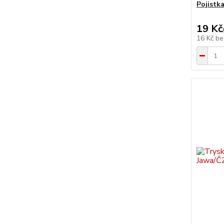
Pojistk
19 Kč
16 Kč
be