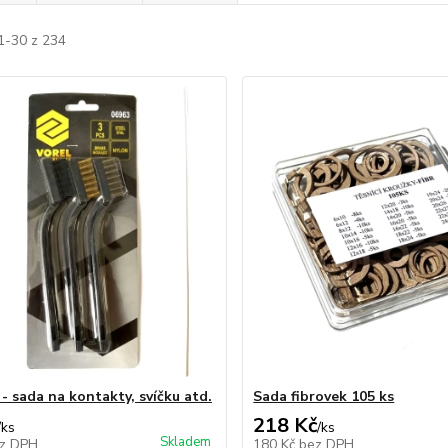
1-30 z 234
- sada na kontakty, svíčku atd.
Sada fibrovek 105 ks
218 Kč
/
ks
/
ks
Skladem
z DPH
180 Kč
bez DPH