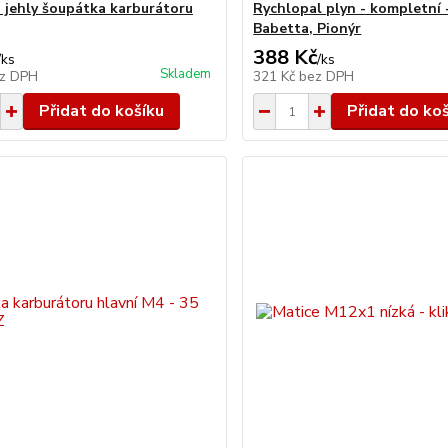
a jehly šoupátka karburátoru
Rychlopal plyn - kompletní 
Babetta, Pionýr
388 Kč
/
ks
/
ks
Skladem
z DPH
321 Kč
bez DPH
Přidat do košíku
Přidat do ko