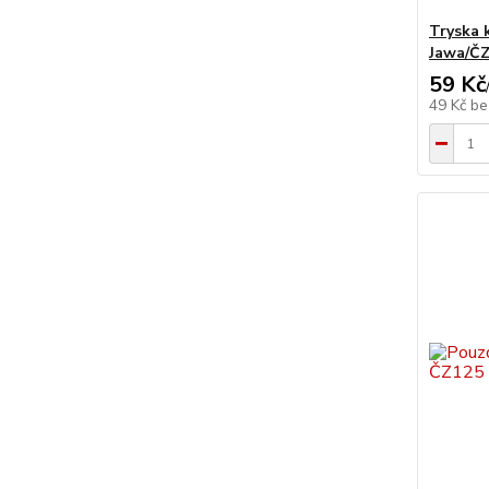
Tryska 
Jawa/Č
59 Kč
49 Kč
be