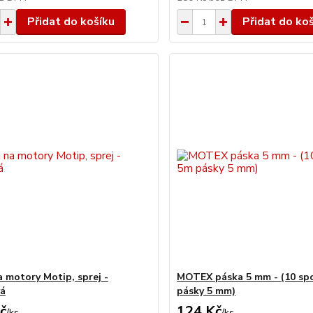
Přidat do košíku
Přidat do ko
a motory Motip, sprej -
MOTEX páska 5 mm - (10 sp
vá
pásky 5 mm)
č
124 Kč
/
ks
/
ks