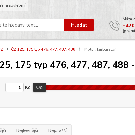
rana soukromí
Máte 
Hledat
+420
(po-p
ČZ
ČZ 125, 175 typ 476, 477, 487, 488
Motor, karburátor
25, 175 typ 476, 477, 487, 488 -
Kč
Od
jší
Nejlevnější
Nejdražší