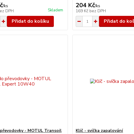
č
204 Kč
/
ks
/
ks
Skladem
ez DPH
169 Kč
bez DPH
Přidat do košíku
Přidat do ko
 převodovky - MOTUL Transoil
Klíč - svíčka zapalování