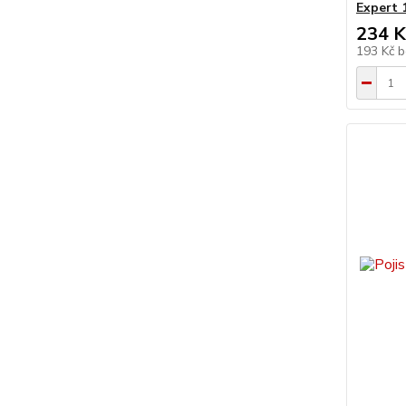
Expert
234 K
193 Kč
b