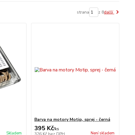
strana
z 8
další
Barva na motory Motip, sprej - černá
395 Kč
/
ks
Skladem
Není skladem
326 Kč
bez DPH