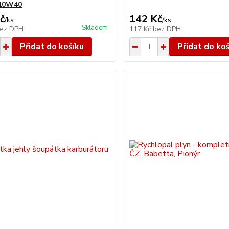
 10W40
č
142 Kč
/
ks
/
ks
Skladem
ez DPH
117 Kč
bez DPH
Přidat do košíku
Přidat do ko