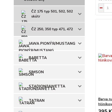
ČZ 175 typ 501, 502, 502
skútr
ČZ 250, 350 typ 471, 472
JAWA PIONÝR/MUSTANG
BABETTA
SIMSON
STADION/JAWETTA
Barva n
TATRAN
hliníko
395 K