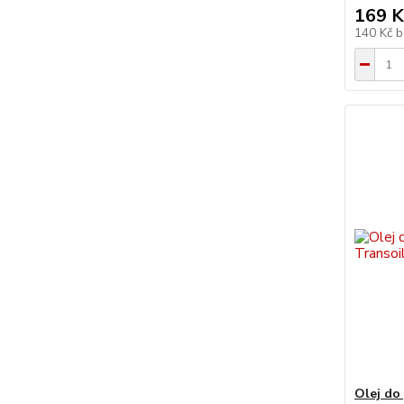
169 K
140 Kč
b
Olej do