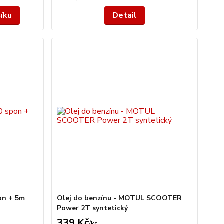
šíku
Detail
on + 5m
Olej do benzínu - MOTUL SCOOTER
Power 2T syntetický
339 Kč
/
ks