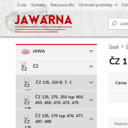
O nás
Kontakty
Renovace dílů
Obchodní podmínky
Och
Úvod
JAWA
ČZ 1
ČZ
ČZ 125, 150 B, T, C
Cena:
ČZ 125, 175, 250 typ 450,
453, 455, 470, 473, 475
ČZ 125, 175 typ 476, 477,
487, 488
Nejnově