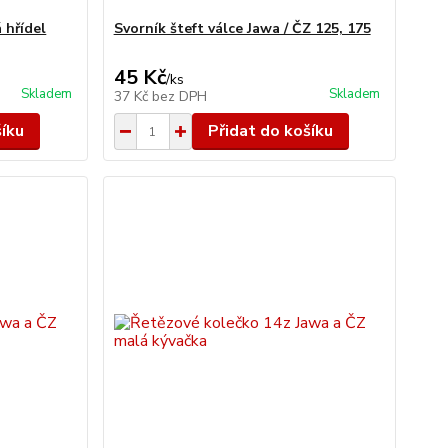
 hřídel
Svorník šteft válce Jawa / ČZ 125, 175
45 Kč
/
ks
Skladem
Skladem
37 Kč
bez DPH
šíku
Přidat do košíku