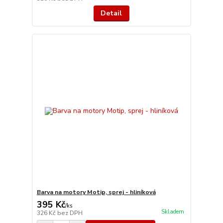
Detail
Barva na motory Motip, sprej - hliníková
395 Kč
/
ks
Skladem
326 Kč
bez DPH