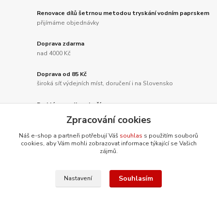
Renovace dílů šetrnou metodou tryskání vodním paprskem
přijímáme objednávky
Doprava zdarma
nad 4000 Kč
Doprava od 85 Kč
široká síť výdejních míst, doručení i na Slovensko
Rychlá expedice zboží
vše skladem
Zpracování cookies
Náš e-shop a partneři potřebují Váš
souhlas
s použitím souborů
cookies, aby Vám mohli zobrazovat informace týkající se Vašich
zájmů.
Nepropásněte novinky, akce a
slevy!
Souhlasím
Nastavení
Přihlásit se