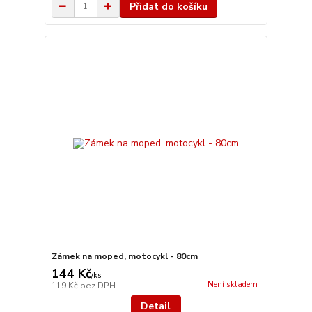
Přidat do košíku
Zámek na moped, motocykl - 80cm
144 Kč
/
ks
Není skladem
119 Kč
bez DPH
Detail