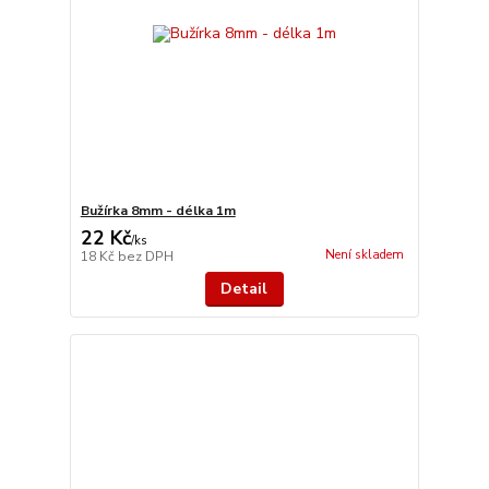
Bužírka 8mm - délka 1m
22 Kč
/
ks
Není skladem
18 Kč
bez DPH
Detail