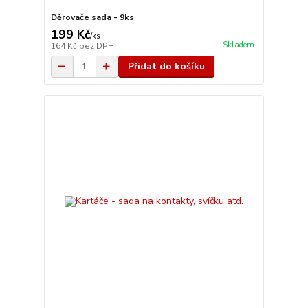
Děrovače sada - 9ks
199 Kč
/
ks
Skladem
164 Kč
bez DPH
Přidat do košíku