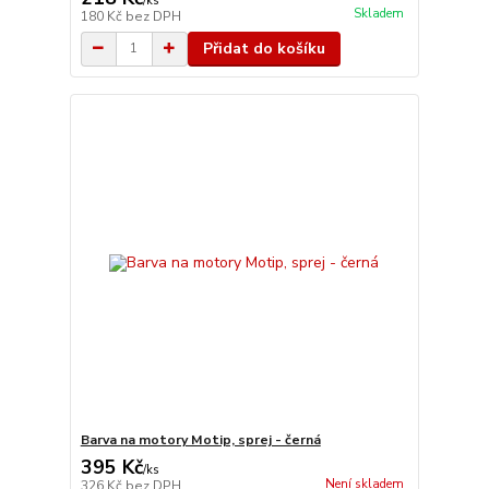
/
ks
Skladem
180 Kč
bez DPH
Přidat do košíku
Barva na motory Motip, sprej - černá
395 Kč
/
ks
Není skladem
326 Kč
bez DPH