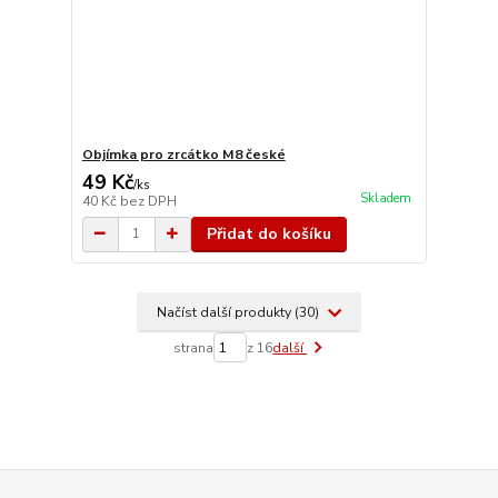
Objímka pro zrcátko M8 české
49 Kč
/
ks
Skladem
40 Kč
bez DPH
Přidat do košíku
Načíst další produkty (30)
strana
z 16
další