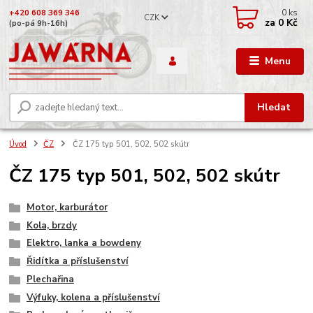
0
ks
+420 608 369 346
CZK
za
0 Kč
(po-pá 9h-16h)
Menu
Hledat
Úvod
ČZ
ČZ 175 typ 501, 502, 502 skútr
ČZ 175 typ 501, 502, 502 skútr
Motor, karburátor
Kola, brzdy
Elektro, lanka a bowdeny
Řidítka a příslušenství
Plechařina
Výfuky, kolena a příslušenství