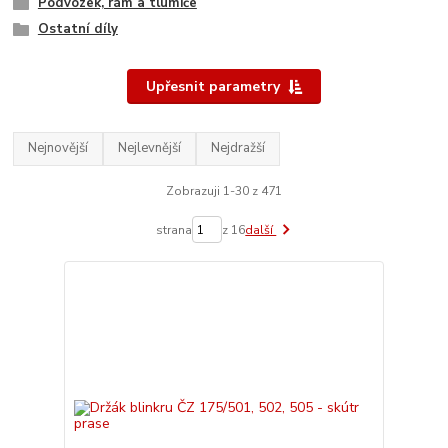
Podvozek, rám a tlumiče
Ostatní díly
Upřesnit parametry
Nejnovější
Nejlevnější
Nejdražší
Zobrazuji 1-30 z 471
strana
z 16
další