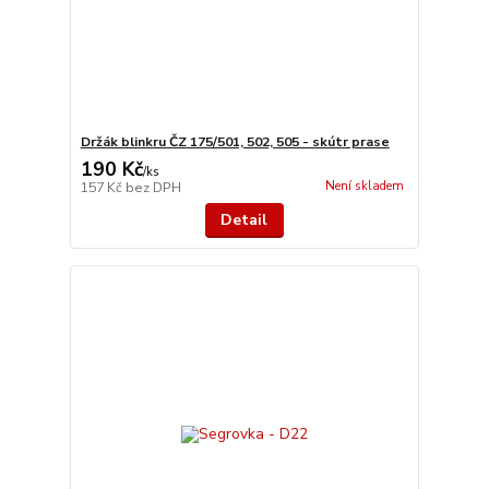
Držák blinkru ČZ 175/501, 502, 505 - skútr prase
190 Kč
/
ks
Není skladem
157 Kč
bez DPH
Detail