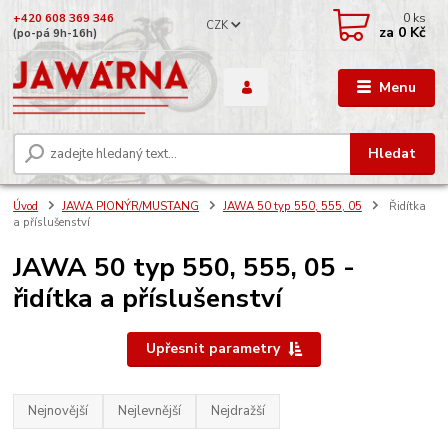
0
ks
+420 608 369 346
CZK
za
0 Kč
(po-pá 9h-16h)
Menu
Hledat
Úvod
JAWA PIONÝR/MUSTANG
JAWA 50 typ 550, 555, 05
Řidítka
a příslušenství
JAWA 50 typ 550, 555, 05 -
řidítka a příslušenství
Upřesnit parametry
Nejnovější
Nejlevnější
Nejdražší