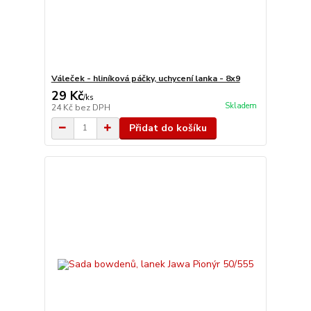
Váleček - hliníková páčky, uchycení lanka - 8x9
29 Kč
/
ks
Skladem
24 Kč
bez DPH
Přidat do košíku