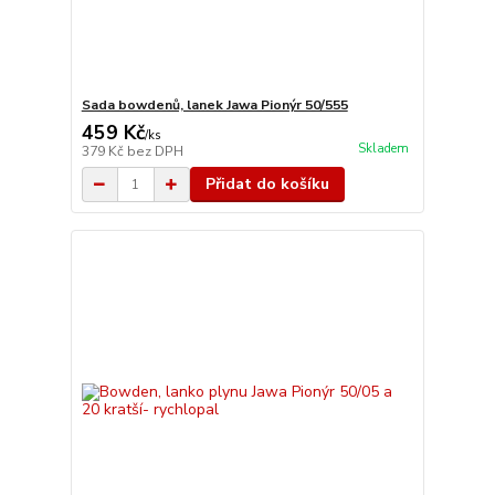
Sada bowdenů, lanek Jawa Pionýr 50/555
459 Kč
/
ks
Skladem
379 Kč
bez DPH
Přidat do košíku