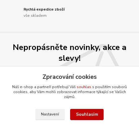
Rychlá expedice zboží
vše skladem
Nepropásněte novinky, akce a
slevy!
Zpracování cookies
Přihlásit se
Náš e-shop a partneři potřebují Váš
souhlas
s použitím souborů
Souhlasím se
zpracováním osobních údajů
za účelem rozesílky newsletteru.
cookies, aby Vám mohli zobrazovat informace týkající se Vašich
zájmů.
Můžete se kdykoli odhlásit. Zasíláme jednou za 14 dní.
Souhlasím
Nastavení
O firmě