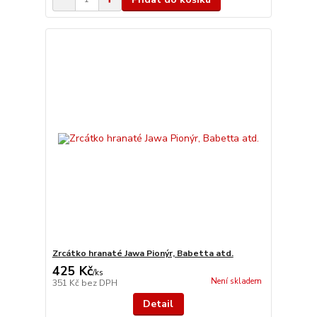
Zrcátko hranaté Jawa Pionýr, Babetta atd.
425 Kč
/
ks
Není skladem
351 Kč
bez DPH
Detail