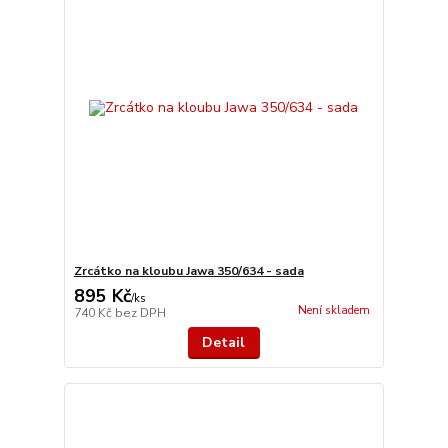
Zrcátko na kloubu Jawa 350/634 - sada
895 Kč
/
ks
Není skladem
740 Kč
bez DPH
Detail