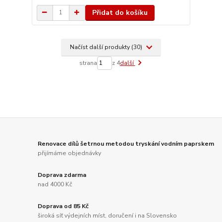
Přidat do košíku
Načíst další produkty (30)
strana
z 4
další
Renovace dílů šetrnou metodou tryskání vodním paprskem
přijímáme objednávky
Doprava zdarma
nad 4000 Kč
Doprava od 85 Kč
široká síť výdejních míst, doručení i na Slovensko