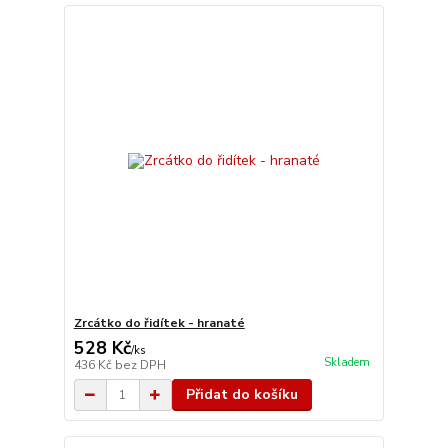
Zrcátko do řidítek - hranaté
528 Kč
/
ks
Skladem
436 Kč
bez DPH
Přidat do košíku