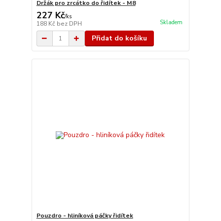
Držák pro zrcátko do řidítek - M8
227 Kč
/
ks
Skladem
188 Kč
bez DPH
Přidat do košíku
Pouzdro - hliníková páčky řidítek