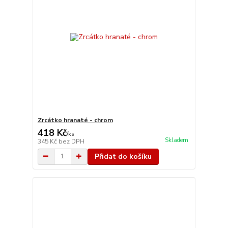
Zrcátko hranaté - chrom
418 Kč
/
ks
Skladem
345 Kč
bez DPH
Přidat do košíku