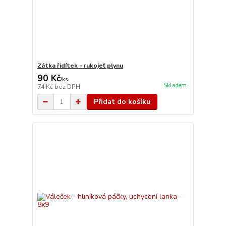
Zátka řidítek - rukojeť plynu
90 Kč
/
ks
Skladem
74 Kč
bez DPH
Přidat do košíku