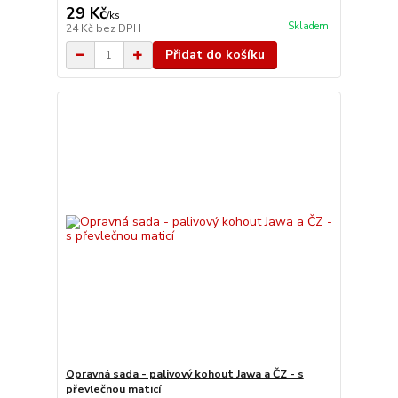
29 Kč
/
ks
Skladem
24 Kč
bez DPH
Přidat do košíku
Opravná sada - palivový kohout Jawa a ČZ - s
převlečnou maticí