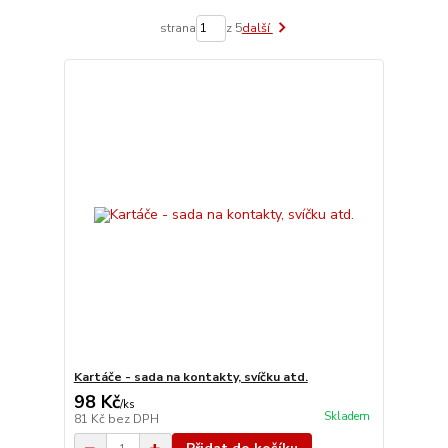
strana
z 5
další
Kartáče - sada na kontakty, svíčku atd.
98 Kč
/
ks
Skladem
81 Kč
bez DPH