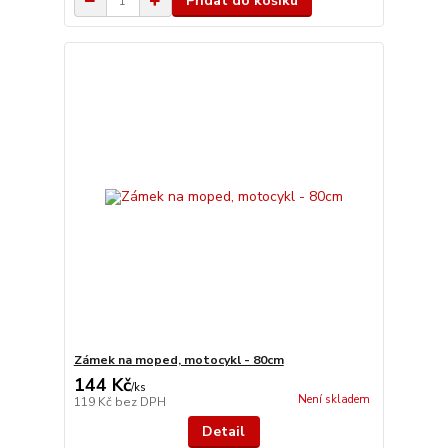
Přidat do košíku
Zámek na moped, motocykl - 80cm
144 Kč
/
ks
Není skladem
119 Kč
bez DPH
Detail