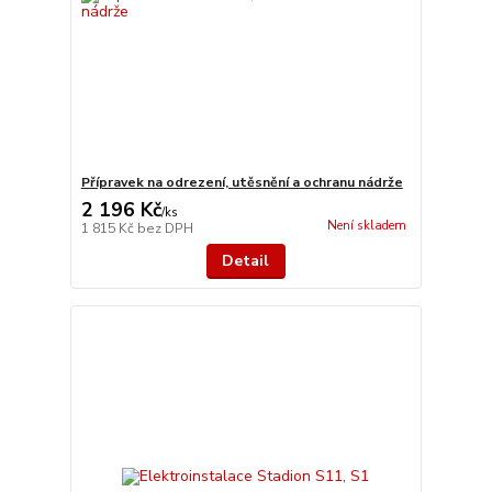
Přípravek na odrezení, utěsnění a ochranu nádrže
2 196 Kč
/
ks
Není skladem
1 815 Kč
bez DPH
Detail