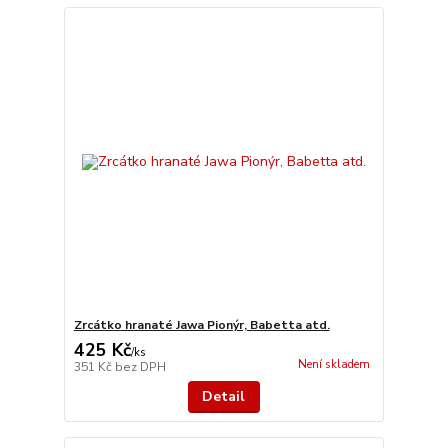
Zrcátko hranaté Jawa Pionýr, Babetta atd.
425 Kč
/
ks
Není skladem
351 Kč
bez DPH
Detail