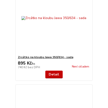
Zrcátko na kloubu Jawa 350/634 - sada
895 Kč
/
ks
Není skladem
740 Kč
bez DPH
Detail