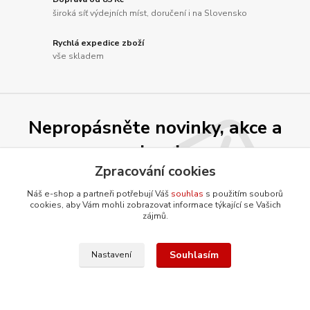
široká síť výdejních míst, doručení i na Slovensko
Rychlá expedice zboží
vše skladem
Nepropásněte novinky, akce a
slevy!
Zpracování cookies
Přihlásit se
Náš e-shop a partneři potřebují Váš
souhlas
s použitím souborů
cookies, aby Vám mohli zobrazovat informace týkající se Vašich
zájmů.
Souhlasím se
zpracováním osobních údajů
za účelem rozesílky newsletteru.
Můžete se kdykoli odhlásit. Zasíláme jednou za 14 dní.
Souhlasím
Nastavení
O firmě