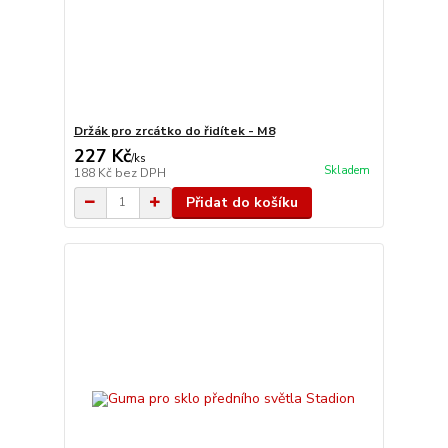
Držák pro zrcátko do řidítek - M8
227 Kč
/
ks
Skladem
188 Kč
bez DPH
Přidat do košíku