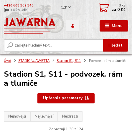
0
ks
+420 608 369 346
CZK
za
0 Kč
(po-pá 9h-16h)
Menu
Hledat
Úvod
STADION/JAWETTA
Stadion S1, S11
Podvozek, rám a tlumiče
Stadion S1, S11 - podvozek, rám
a tlumiče
Upřesnit parametry
Nejnovější
Nejlevnější
Nejdražší
Zobrazuji 1-30 z 124