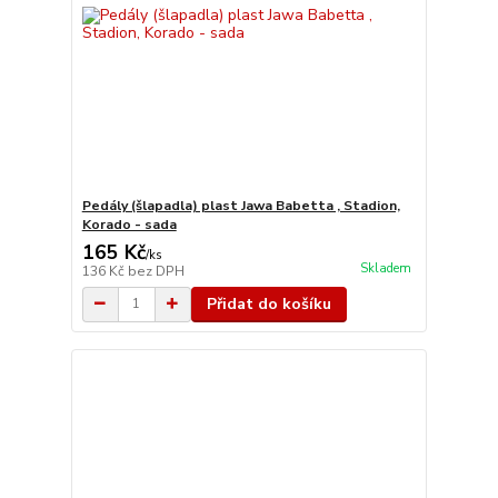
Pedály (šlapadla) plast Jawa Babetta , Stadion,
Korado - sada
165 Kč
/
ks
Skladem
136 Kč
bez DPH
Přidat do košíku