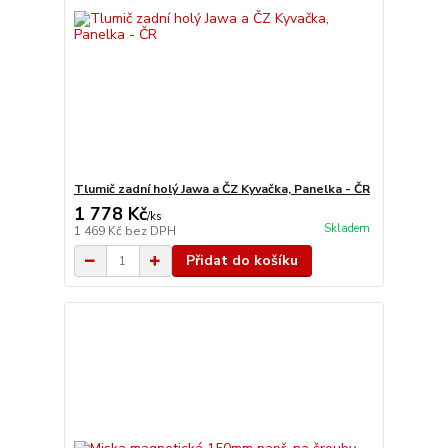
Tlumič zadní holý Jawa a ČZ Kyvačka, Panelka - ČR
1 778 Kč
/
ks
Skladem
1 469 Kč
bez DPH
Přidat do košíku