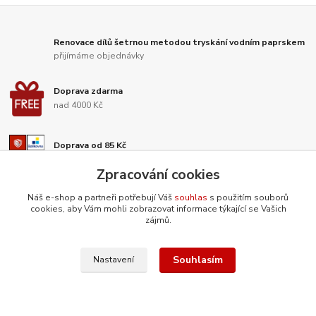
Renovace dílů šetrnou metodou tryskání vodním paprskem
přijímáme objednávky
Doprava zdarma
nad 4000 Kč
Doprava od 85 Kč
široká síť výdejních míst, doručení i na Slovensko
Zpracování cookies
Rychlá expedice zboží
Náš e-shop a partneři potřebují Váš
souhlas
s použitím souborů
vše skladem
cookies, aby Vám mohli zobrazovat informace týkající se Vašich
zájmů.
Souhlasím
Nastavení
Nepropásněte novinky, akce a
slevy!