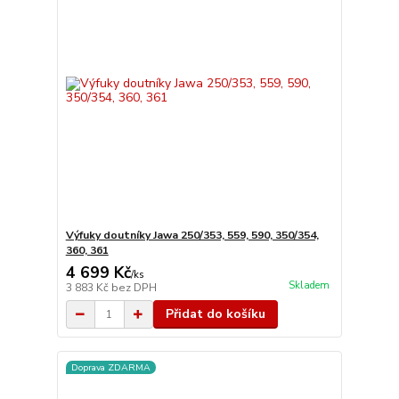
Výfuky doutníky Jawa 250/353, 559, 590, 350/354,
360, 361
4 699 Kč
/
ks
Skladem
3 883 Kč
bez DPH
Přidat do košíku
Doprava ZDARMA