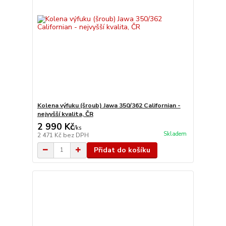
Kolena výfuku (šroub) Jawa 350/362 Californian -
nejvyšší kvalita, ČR
2 990 Kč
/
ks
Skladem
2 471 Kč
bez DPH
Přidat do košíku