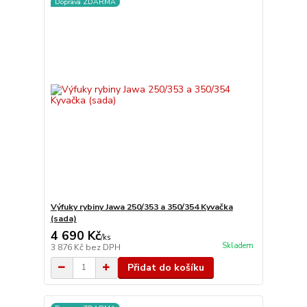
Doprava ZDARMA
Výfuky rybiny Jawa 250/353 a 350/354 Kyvačka
(sada)
4 690 Kč
/
ks
Skladem
3 876 Kč
bez DPH
Přidat do košíku