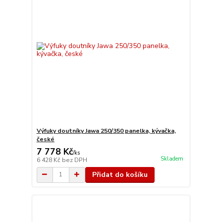
Výfuky doutníky Jawa 250/350 panelka, kývačka,
české
7 778 Kč
/
ks
Skladem
6 428 Kč
bez DPH
Přidat do košíku