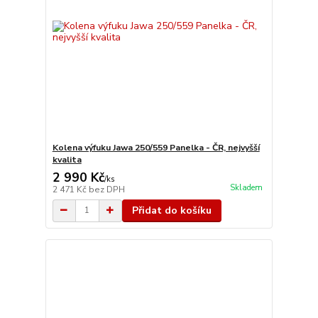
Kolena výfuku Jawa 250/559 Panelka - ČR, nejvyšší
kvalita
2 990 Kč
/
ks
Skladem
2 471 Kč
bez DPH
Přidat do košíku