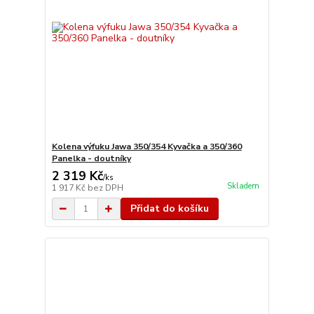
Kolena výfuku Jawa 350/354 Kyvačka a 350/360
Panelka - doutníky
2 319 Kč
/
ks
Skladem
1 917 Kč
bez DPH
Přidat do košíku