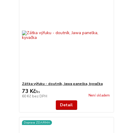
Zátka výfuku - doutník, Jawa panelka, kyvačka
73 Kč
/
ks
Není skladem
60 Kč
bez DPH
Detail
Doprava ZDARMA