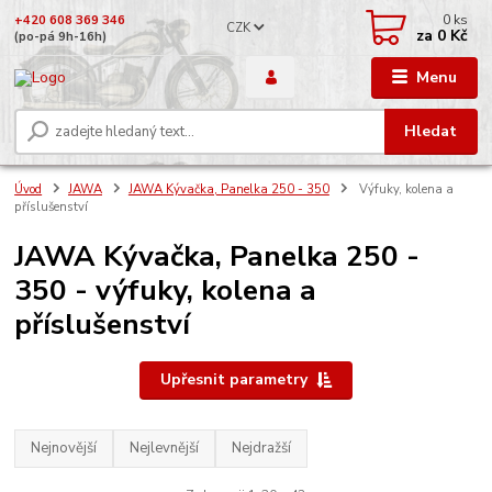
0
ks
+420 608 369 346
CZK
za
0 Kč
(po-pá 9h-16h)
Menu
Hledat
Úvod
JAWA
JAWA Kývačka, Panelka 250 - 350
Výfuky, kolena a
příslušenství
JAWA Kývačka, Panelka 250 -
350 - výfuky, kolena a
příslušenství
Upřesnit parametry
Nejnovější
Nejlevnější
Nejdražší