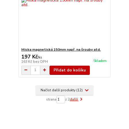
Miska magnetická 150mm např. na šrouby atd.
197 Kč
/
ks
Skladem
163 Kč
bez DPH
Přidat do košíku
Načíst další produkty (12)
strana
z 2
další