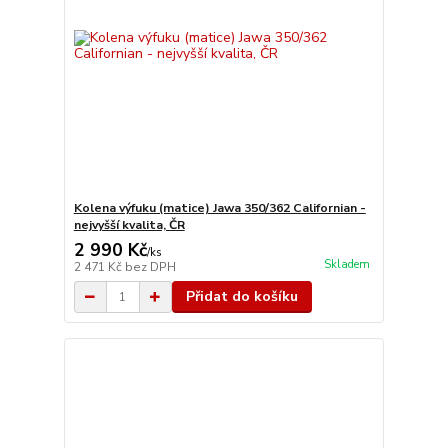
Kolena výfuku (matice) Jawa 350/362 Californian -
nejvyšší kvalita, ČR
2 990 Kč
/
ks
Skladem
2 471 Kč
bez DPH
Přidat do košíku