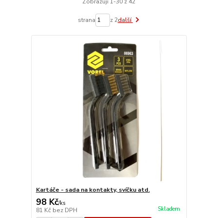
Zobrazuji 1-30 z 42
strana
z 2
další
Kartáče - sada na kontakty, svíčku atd.
98 Kč
/
ks
Skladem
81 Kč
bez DPH