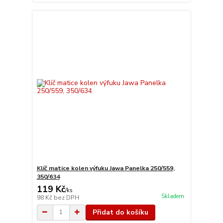
Klíč matice kolen výfuku Jawa Panelka 250/559,
350/634
119 Kč
/
ks
Skladem
98 Kč
bez DPH
Přidat do košíku