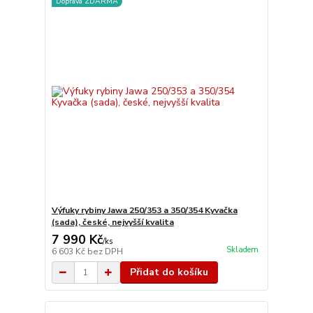
Doprava ZDARMA
Výfuky rybiny Jawa 250/353 a 350/354 Kyvačka
(sada), české, nejvyšší kvalita
7 990 Kč
/
ks
Skladem
6 603 Kč
bez DPH
Přidat do košíku