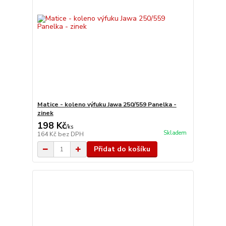
Matice - koleno výfuku Jawa 250/559 Panelka -
zinek
198 Kč
/
ks
Skladem
164 Kč
bez DPH
Přidat do košíku