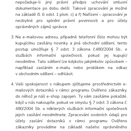
nepožaduje-li jiný právní předpis uchování smluvní
dokumentace po dobu delší. Takové zpracování je možné
na základě čl. 6 odst. 1 písm. c) a f) Nařízení – zpracování je
nezbytné pro splnění právní povinnosti a pro účely
oprávněných zájmů správce.
Na e-mailovou adresu, případně telefonní číslo mohou být
kupujícímu zasílány novinky a jiná obchodní sdělení, tento
postup umožňuje § 7 odst. 3 zákona č.480/2004 Sb., o
službách informační společnosti, pokud jej kupující
neodmítne. Tato sdělení lze kdykoliv jakýmkoliv způsobem –
například zasláním e-mailu nebo proklikem na odkaz
v obchodním sdělení – odhlásit.
Vaši spokojenost s nákupem zjišťujeme prostřednictvím e-
mailových dotazníků v rámci programu Ověřeno zákazníky,
do něhož je náš e-shop zapojen. Ty vám zasíláme pokaždé,
když u nás nakoupíte, pokud ve smyslu § 7 odst. 3 zákona č.
480/2004 Sb. o některých službách informační společnosti
jejich zasílání neodmítnete. Zpracování osobních údajů pro
účely zaslání dotazníků v rámci programu Ověřeno
zákazníky provádíme na základě našeho oprávněného