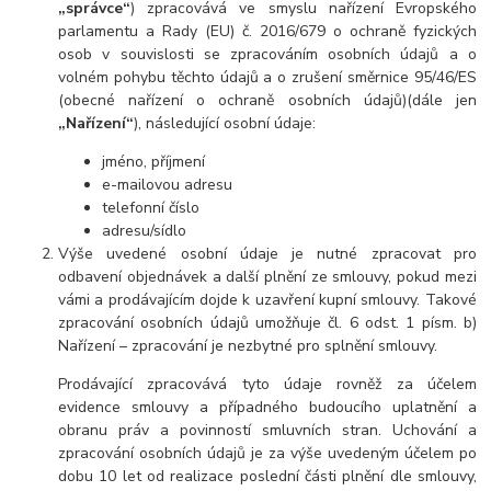
„správce“
) zpracovává ve smyslu nařízení Evropského
parlamentu a Rady (EU) č. 2016/679 o ochraně fyzických
osob v souvislosti se zpracováním osobních údajů a o
volném pohybu těchto údajů a o zrušení směrnice 95/46/ES
(obecné nařízení o ochraně osobních údajů)(dále jen
„Nařízení“
), následující osobní údaje:
jméno, příjmení
e-mailovou adresu
telefonní číslo
adresu/sídlo
Výše uvedené osobní údaje je nutné zpracovat pro
odbavení objednávek a další plnění ze smlouvy, pokud mezi
vámi a prodávajícím dojde k uzavření kupní smlouvy. Takové
zpracování osobních údajů umožňuje čl. 6 odst. 1 písm. b)
Nařízení – zpracování je nezbytné pro splnění smlouvy.
Prodávající zpracovává tyto údaje rovněž za účelem
evidence smlouvy a případného budoucího uplatnění a
obranu práv a povinností smluvních stran. Uchování a
zpracování osobních údajů je za výše uvedeným účelem po
dobu 10 let od realizace poslední části plnění dle smlouvy,