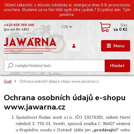
Vážení zákazníci, z důvodu odstávky el. energie je dnes 6.8. provozovna
uzavřena . Budeme se na Vás těšit opět zítra ( pátek 7.8.) pěkný den. Tým
jawárna.
0
ks
+420 608 369 346
CZK
za
0 Kč
(po-pá 9h-16h)
Menu
Hledat
Úvod
Ochrana osobních údajů e-shopu www.jawarna.cz
Ochrana osobních údajů e-shopu
www.jawarna.cz
Společnost Rudas work s.r.o., IČO 19174381, sídlem Horní
náměstí 3, 755 01, Vsetín, spisová značka C 96407 vedená
u Krajského soudu v Ostravě (dále jen
„prodávající“
nebo