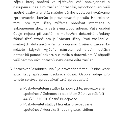
zájmu, který spočívá ve zjišťování vaší spokojenosti s
nákupem u nás. Pro zasílání dotazníků, vyhodnocování vaší
zpětné vazby a analýz našeho tržního postavení využíváme
zpracovatele, kterým je provozovatel portálu Heureka.cz;
tomu pro tyto účely můžeme předávat informace o
zakoupeném zboží a vaši e-mailovou adresu. Vaše osobní
údaje nejsou při zasílání e-mailových dotazníků předány
žádné třetí straně pro její vlastní účely. Proti zasílání e-
mailových dotazníků v rámci programu Ověřeno zákazníky
můžete kdykoli vyjádřit námitku odmítnutím dalších
dotazníků pomocí odkazu v e-mailu s dotazníkem. V případě
vaší námitky vám dotazník nebudeme dále zasílat.
Zpracování osobních údajů je prováděno firmou Rudas work
s.r.o. tedy správcem osobních údajů. Osobní údaje pro
tohoto správce zpracovávají také zpracovatelé:
Poskytovatelem služby Eshop-rychle, provozované
společností Golemos s.r.o., sídlem Zátkovo nábřeží
448/73, 370 01, České Budějovice
Poskytovatel služby Heureka, provozované
společností Heureka Shopping s.r.o., sídlem