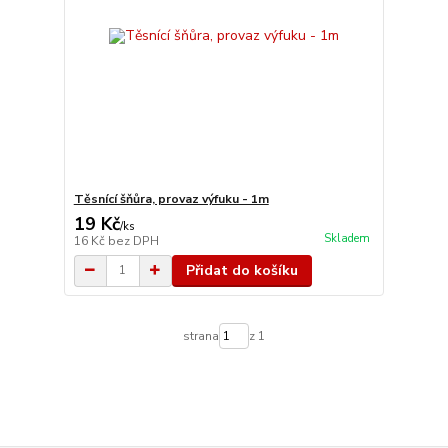
Těsnící šňůra, provaz výfuku - 1m
19 Kč
/
ks
Skladem
16 Kč
bez DPH
Přidat do košíku
strana
z 1