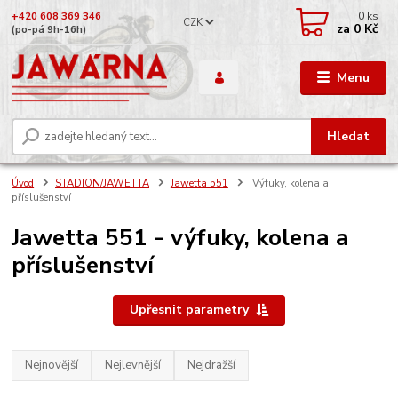
0
ks
+420 608 369 346
CZK
za
0 Kč
(po-pá 9h-16h)
Menu
Hledat
Úvod
STADION/JAWETTA
Jawetta 551
Výfuky, kolena a
příslušenství
Jawetta 551 - výfuky, kolena a
příslušenství
Upřesnit parametry
Nejnovější
Nejlevnější
Nejdražší