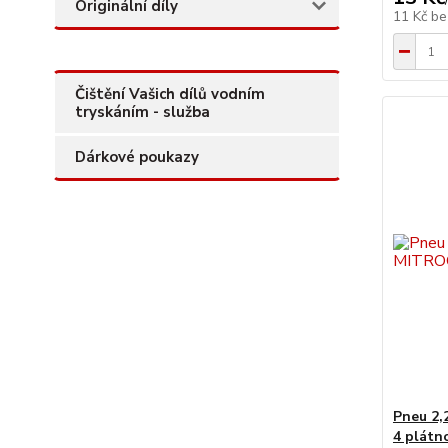
Originální díly
11 Kč
be
Čištění Vašich dílů vodním
tryskáním - služba
Dárkové poukazy
Pneu 2,
4 plátn