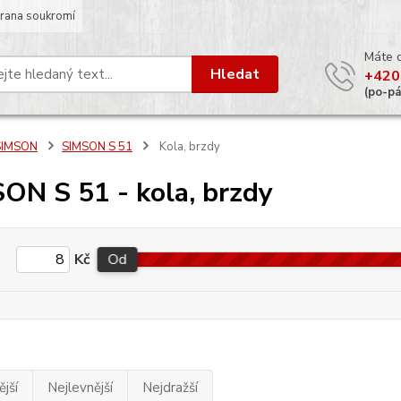
rana soukromí
Máte 
Hledat
+420
(po-p
SIMSON
SIMSON S 51
Kola, brzdy
ON S 51 - kola, brzdy
Kč
Od
jší
Nejlevnější
Nejdražší