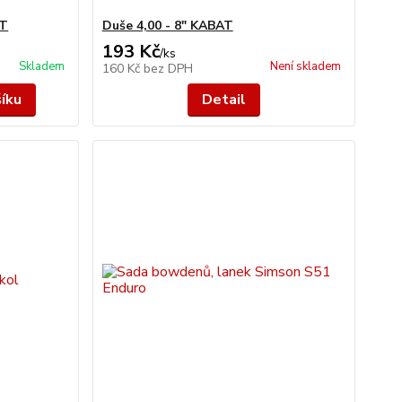
AT
Duše 4,00 - 8" KABAT
193 Kč
/
ks
Skladem
Není skladem
160 Kč
bez DPH
šíku
Detail