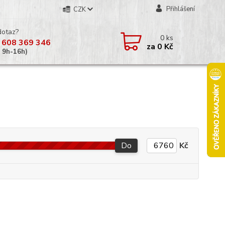
Přihlášení
CZK
dotaz?
0
ks
 608 369 346
za
0 Kč
á 9h-16h)
Do
Kč