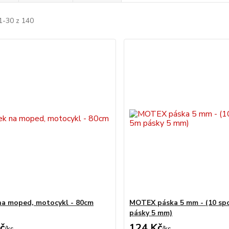
1-30 z 140
a moped, motocykl - 80cm
MOTEX páska 5 mm - (10 sp
pásky 5 mm)
č
124 Kč
/
ks
/
ks