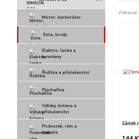
Zobrazuji 
Motor, karburátor
Kola, brzdy
Elektro, lanka a
bowdeny
Řidítka a příslušenství
Plechařina
Výfuky, kolena a
příslušenství
Zámek n
Podvozek, rám a
tlumiče
144 K