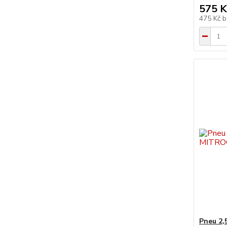
575 K
475 Kč
b
Pneu 2