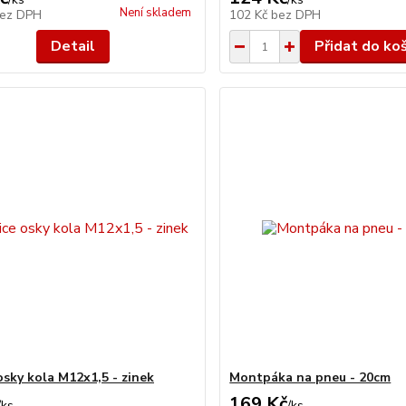
Není skladem
ez DPH
102 Kč
bez DPH
Detail
Přidat do ko
osky kola M12x1,5 - zinek
Montpáka na pneu - 20cm
169 Kč
/
ks
/
ks