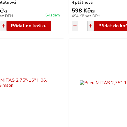
 plátnová
4 plátnová
č
598 Kč
/
ks
/
ks
Skladem
ez DPH
494 Kč
bez DPH
Přidat do košíku
Přidat do ko