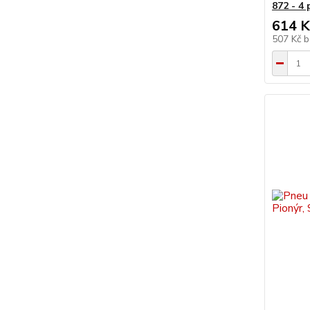
872 - 4
614 K
507 Kč
b