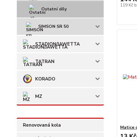
119 Kč
b
Ostatní díly
SIMSON SR 50
STADION/JAWETTA
TATRAN
KORADO
MZ
Renovovaná kola
Matice 
13 Kč