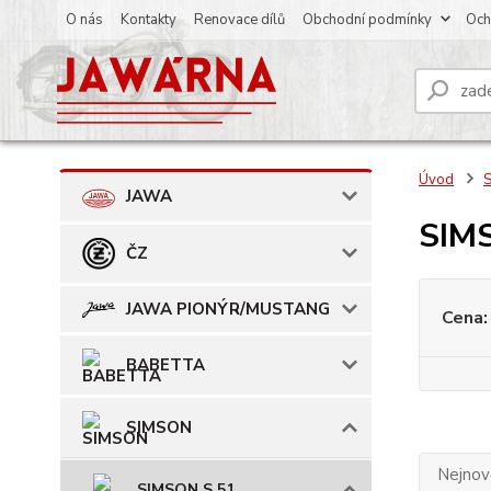
O nás
Kontakty
Renovace dílů
Obchodní podmínky
Och
Úvod
JAWA
SIMS
ČZ
JAWA PIONÝR/MUSTANG
Cena:
BABETTA
SIMSON
Nejnově
SIMSON S 51