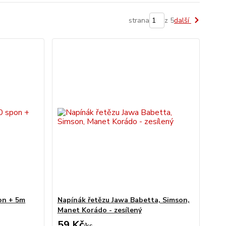
strana
z 5
další
on + 5m
Napínák řetězu Jawa Babetta, Simson,
Manet Korádo - zesílený
59 Kč
/
ks