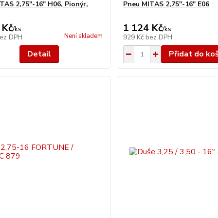
TAS 2,75"-16" H06, Pionýr,
Pneu MITAS 2,75"-16" E06
 Kč
1 124 Kč
/
ks
/
ks
Není skladem
ez DPH
929 Kč
bez DPH
Detail
Přidat do ko