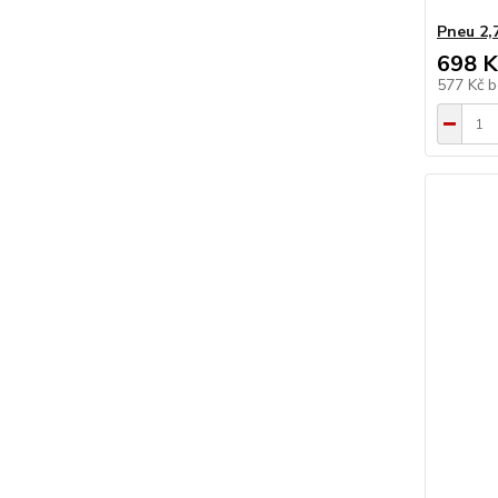
Pneu 2
698 K
577 Kč
b