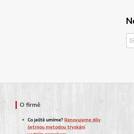
N
O firmě
Co ještě umíme?
Renovujeme díly
šetrnou metodou tryskání