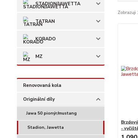
STADION/JAWETTA
Zobrazuji 
TATRAN
KORADO
MZ
Renovovaná kola
Originální díly
Jawa 50 pionýr/mustang
Brzdový
Stadion, Jawetta
- vyčiš
1 090