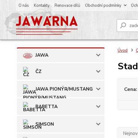
O nás
Kontakty
Renovace dílů
Obchodní podmínky
Och
Úvod
O
JAWA
Stad
ČZ
JAWA PIONÝR/MUSTANG
Cena:
BABETTA
SIMSON
Nejnově