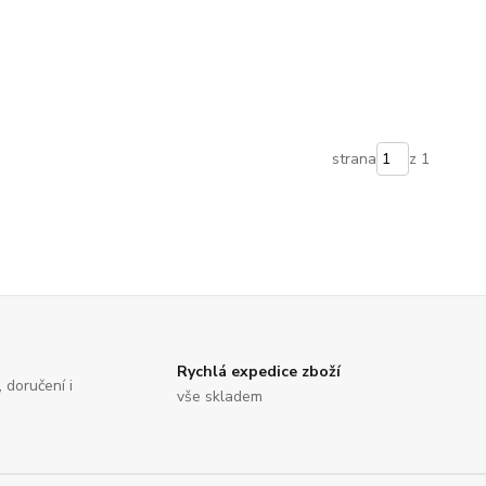
strana
z 1
Rychlá expedice zboží
, doručení i
vše skladem