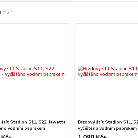
1-4 z 4
 štít Stadion S11, S22, Jawetta
Brzdový štít Stadion S11, S2
těno vodním paprskem
vyčištěno vodním paprskem
 Kč
1 090 Kč
/
ks
/
ks