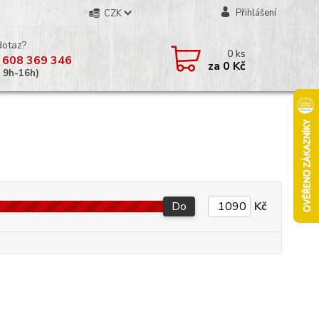
Přihlášení
CZK
dotaz?
0
ks
 608 369 346
za
0 Kč
á 9h-16h)
Do
Kč