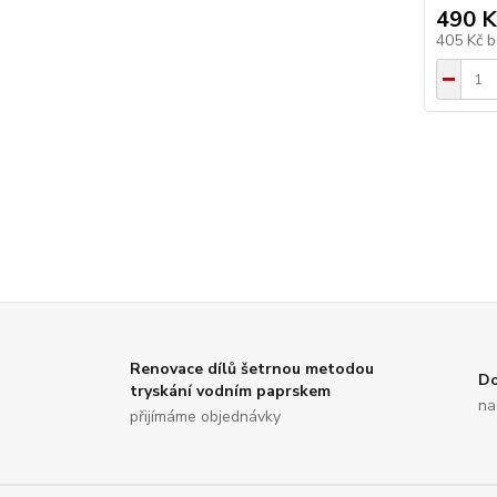
490 K
405 Kč
b
Renovace dílů šetrnou metodou
Do
tryskání vodním paprskem
na
přijímáme objednávky