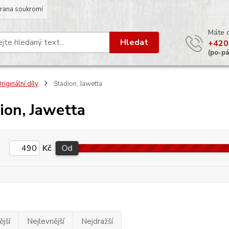
rana soukromí
Máte 
Hledat
+420
(po-p
riginální díly
Stadion, Jawetta
ion, Jawetta
Kč
Od
jší
Nejlevnější
Nejdražší