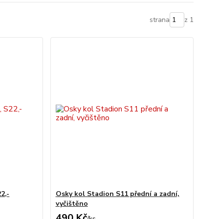
strana
z 1
2,-
Osky kol Stadion S11 přední a zadní,
vyčištěno
490 Kč
/
ks