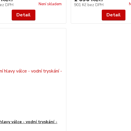
Není skladem
N
ez DPH
901 Kč
bez DPH
Detail
Detail
hlavy válce - vodní tryskání -