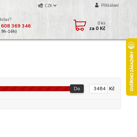
Přihlášení
CZK
dotaz?
0
ks
 608 369 346
za
0 Kč
á 9h-16h)
Do
Kč