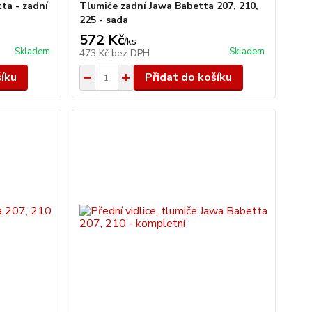
ta - zadní
Tlumiče zadní Jawa Babetta 207, 210,
225 - sada
572 Kč
/
ks
Skladem
Skladem
473 Kč
bez DPH
šíku
Přidat do košíku