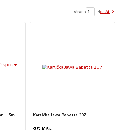
strana
z 4
další
on + 5m
Kartička Jawa Babetta 207
95 Kč
/
ks