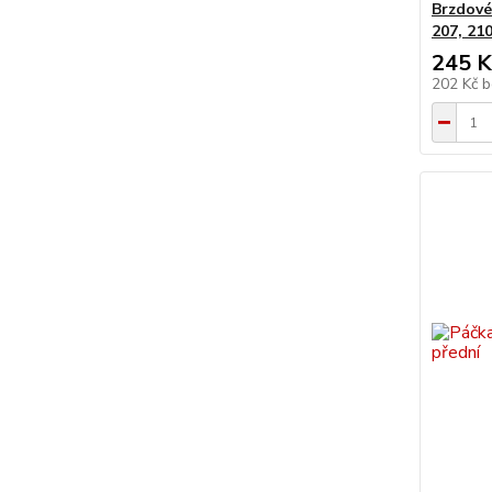
Brzdové
207, 210
245 K
202 Kč
b