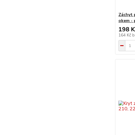
Záchyt 
okem - 
198 K
164 Kč
b