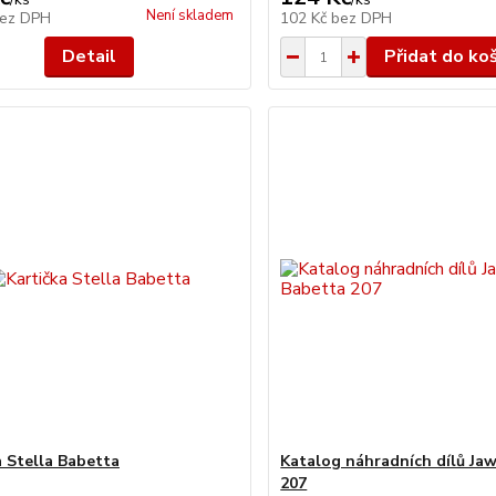
Není skladem
ez DPH
102 Kč
bez DPH
Detail
Přidat do ko
a Stella Babetta
Katalog náhradních dílů Ja
207