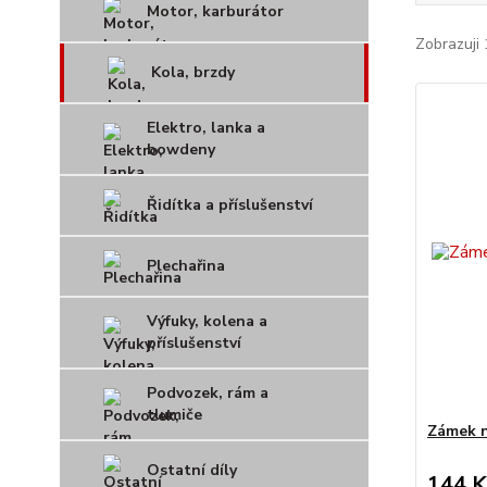
Motor, karburátor
Zobrazuji 
Kola, brzdy
Elektro, lanka a
bowdeny
Řidítka a příslušenství
Plechařina
Výfuky, kolena a
příslušenství
Podvozek, rám a
tlumiče
Zámek n
Ostatní díly
144 K