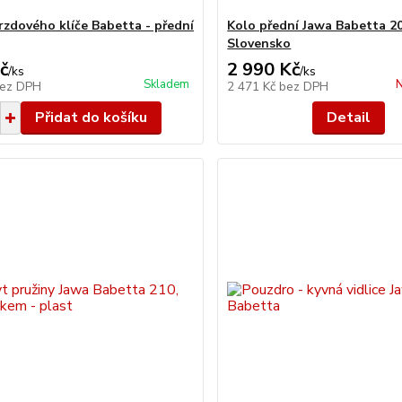
rzdového klíče Babetta - přední
Kolo přední Jawa Babetta 20
Slovensko
č
2 990 Kč
/
ks
/
ks
Skladem
N
ez DPH
2 471 Kč
bez DPH
Přidat do košíku
Detail