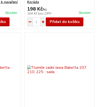
 k navaření
Korádo
198 Kč
/
ks
Skladem
Skladem
164 Kč
bez DPH
šíku
Přidat do košíku