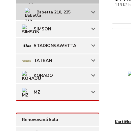
119 Kč
b
Babetta 210, 225
SIMSON
STADION/JAWETTA
TATRAN
KORADO
MZ
Renovovaná kola
Kartičk