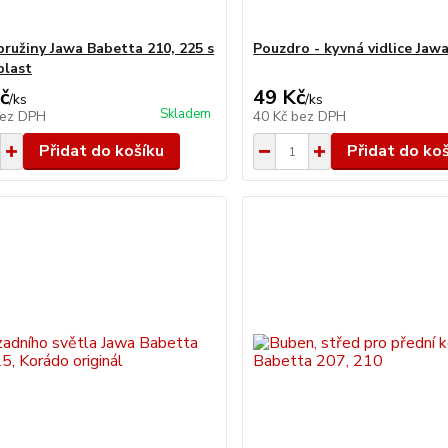
pružiny Jawa Babetta 210, 225 s
Pouzdro - kyvná vidlice Jaw
plast
č
49 Kč
/
ks
/
ks
Skladem
ez DPH
40 Kč
bez DPH
Přidat do košíku
Přidat do ko