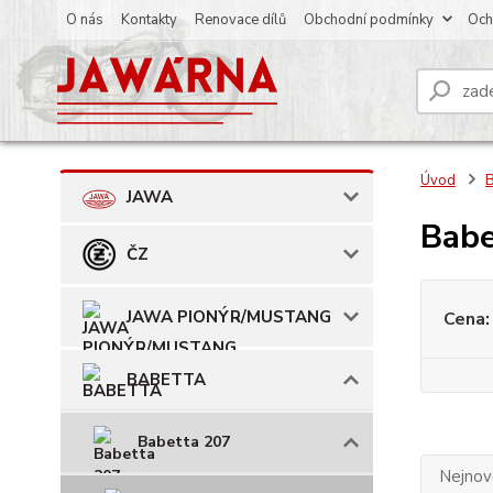
O nás
Kontakty
Renovace dílů
Obchodní podmínky
Och
Úvod
JAWA
Babe
ČZ
JAWA PIONÝR/MUSTANG
Cena:
BABETTA
Babetta 207
Nejnově