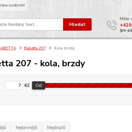
rana soukromí
Máte 
Hledat
+420
(po-p
BABETTA
Babetta 207
Kola, brzdy
tta 207 - kola, brzdy
Kč
Od
jší
Nejlevnější
Nejdražší