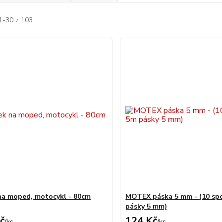
1-30 z 103
a moped, motocykl - 80cm
MOTEX páska 5 mm - (10 sp
pásky 5 mm)
č
124 Kč
/
ks
/
ks