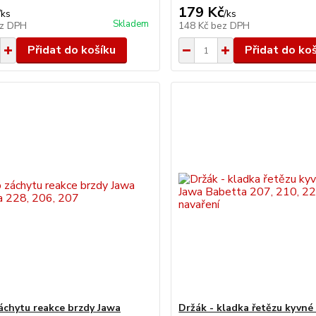
179 Kč
/
ks
/
ks
Skladem
z DPH
148 Kč
bez DPH
Přidat do košíku
Přidat do ko
áchytu reakce brzdy Jawa
Držák - kladka řetězu kyvné 