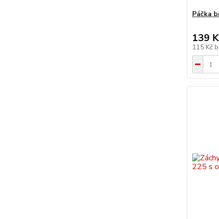
Páčka b
139 K
115 Kč
b