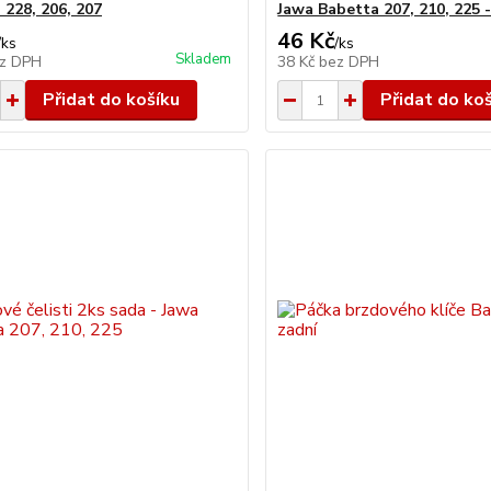
 228, 206, 207
Jawa Babetta 207, 210, 225 -
46 Kč
/
ks
/
ks
Skladem
z DPH
38 Kč
bez DPH
Přidat do košíku
Přidat do ko