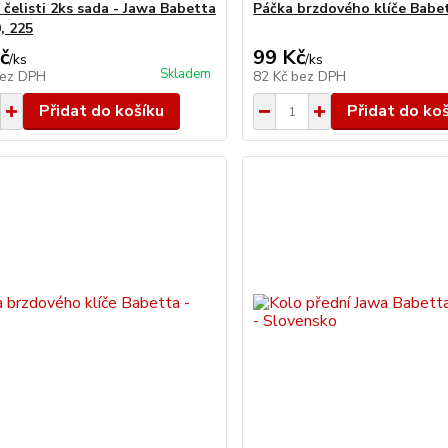
 čelisti 2ks sada - Jawa Babetta
Páčka brzdového klíče Babet
, 225
č
99 Kč
/
ks
/
ks
Skladem
ez DPH
82 Kč
bez DPH
Přidat do košíku
Přidat do ko