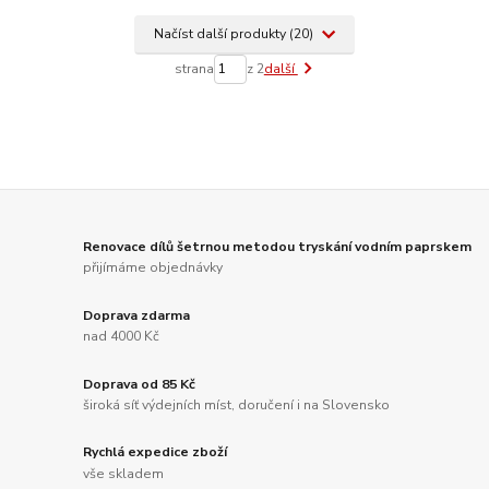
Načíst další produkty (20)
strana
z 2
další
Renovace dílů šetrnou metodou tryskání vodním paprskem
přijímáme objednávky
Doprava zdarma
nad 4000 Kč
Doprava od 85 Kč
široká síť výdejních míst, doručení i na Slovensko
Rychlá expedice zboží
vše skladem