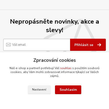
Nepropásněte novinky, akce a
slevy!
Přihlásit se
Souhlasím se
zpracováním osobních údajů
za účelem rozesílky newsletteru.
Zpracování cookies
Můžete se kdykoli odhlásit. Zasíláme jednou za 14 dní.
Náš e-shop a partneři potřebují Váš
souhlas
s použitím souborů
cookies, aby Vám mohli zobrazovat informace týkající se Vašich
zájmů.
O firmě
Souhlasím
Nastavení
Co ještě umíme?
Renovujeme díly šetrnou metodou
tryskání vodním paprskem
O nás