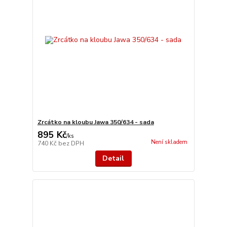
Zrcátko na kloubu Jawa 350/634 - sada
895 Kč
/
ks
Není skladem
740 Kč
bez DPH
Detail