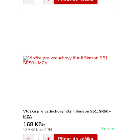
Vložka pro vzduchový filtr II Simson S51, SR50 -
MZA
168 Kč
/
ks
Skladem
139 Kč
bez DPH
Přidat do košíku