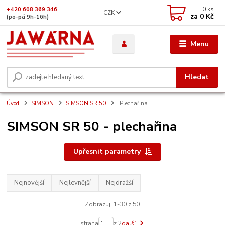
0
ks
+420 608 369 346
CZK
za
0 Kč
(po-pá 9h-16h)
Menu
Hledat
Úvod
SIMSON
SIMSON SR 50
Plechařina
SIMSON SR 50 - plechařina
Upřesnit parametry
Nejnovější
Nejlevnější
Nejdražší
Zobrazuji 1-30 z 50
strana
z 2
další