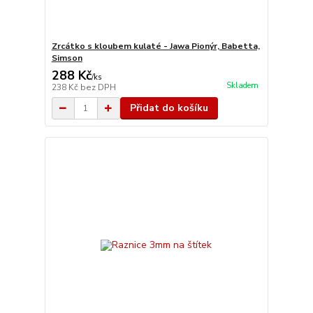
Zrcátko s kloubem kulaté - Jawa Pionýr, Babetta,
Simson
288 Kč
/
ks
Skladem
238 Kč
bez DPH
Přidat do košíku