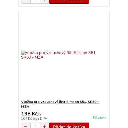
Vložka pro vzduchový filtr Simson S51, SR50 -
MZA
198 Kč
/
ks
Skladem
164 Kč
bez DPH
Přidat do košíku