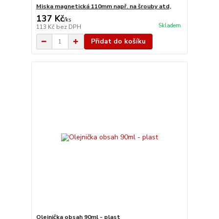
Miska magnetická 110mm např. na šrouby atd,
137 Kč
/
ks
Skladem
113 Kč
bez DPH
Přidat do košíku
Olejnička obsah 90ml - plast