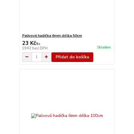
Palivová hadička 6mm délka 50cm
23 Kč
/
ks
Skladem
19 Kč
bez DPH
Přidat do košíku