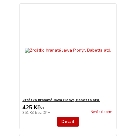
Zrcátko hranaté Jawa Pionýr, Babetta atd.
425 Kč
/
ks
Není skladem
351 Kč
bez DPH
Detail