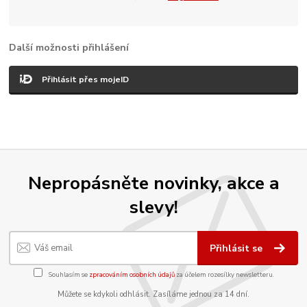
Další možnosti přihlášení
Přihlásit přes mojeID
Nepropásněte novinky, akce a
slevy!
Přihlásit se
Souhlasím se
zpracováním osobních údajů
za účelem rozesílky newsletteru.
Můžete se kdykoli odhlásit. Zasíláme jednou za 14 dní.