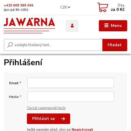
0
ks
+420 608 369 346
CZK
za
0 Kč
(po-pá 9h-16h)
Menu
Hledat
Přihlášení
Email
*
Heslo
*
Zaslat zapomenuté heslo
Přihlásit se
Ještě nemám účet, chci se
Registrovat