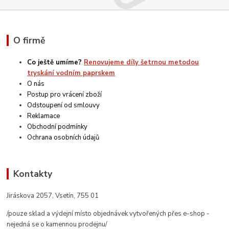
O firmě
Co ještě umíme?
Renovujeme díly šetrnou metodou
tryskání vodním paprskem
O nás
Postup pro vrácení zboží
Odstoupení od smlouvy
Reklamace
Obchodní podmínky
Ochrana osobních údajů
Kontakty
Jiráskova 2057, Vsetín, 755 01
/pouze sklad a výdejní místo objednávek vytvořených přes e-shop -
nejedná se o kamennou prodejnu/