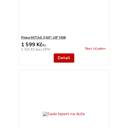
Pneu MITAS 3,50"-18" H06
1 599 Kč
/
ks
Není skladem
1 321 Kč
bez DPH
Detail