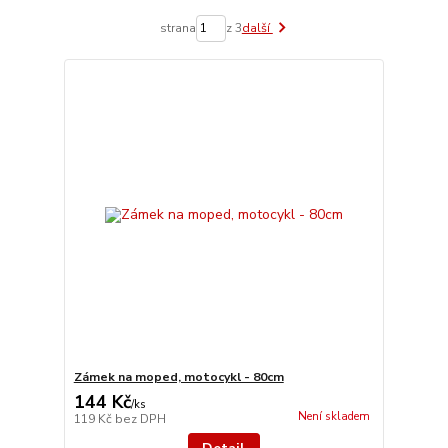
strana
z 3
další
Zámek na moped, motocykl - 80cm
144 Kč
/
ks
Není skladem
119 Kč
bez DPH