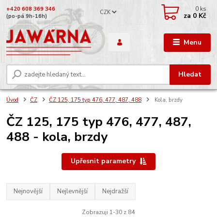
0
ks
+420 608 369 346
CZK
za
0 Kč
(po-pá 9h-16h)
Menu
Hledat
Úvod
ČZ
ČZ 125, 175 typ 476, 477, 487, 488
Kola, brzdy
ČZ 125, 175 typ 476, 477, 487,
488 - kola, brzdy
Upřesnit parametry
Nejnovější
Nejlevnější
Nejdražší
Zobrazuji 1-30 z 84