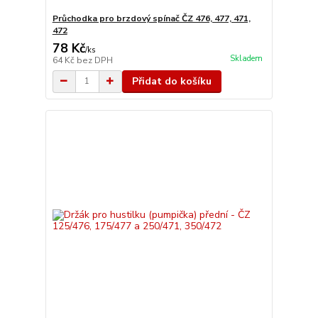
Průchodka pro brzdový spínač ČZ 476, 477, 471,
472
78 Kč
/
ks
Skladem
64 Kč
bez DPH
Přidat do košíku