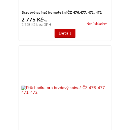
Brzdový spínač kompletní ČZ 476,477, 471, 472
2 775 Kč
/
ks
Není skladem
2 293 Kč
bez DPH
Detail