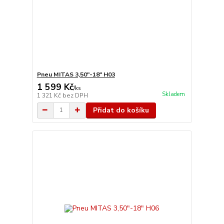
Pneu MITAS 3,50"-18" H03
1 599 Kč
/
ks
Skladem
1 321 Kč
bez DPH
Přidat do košíku