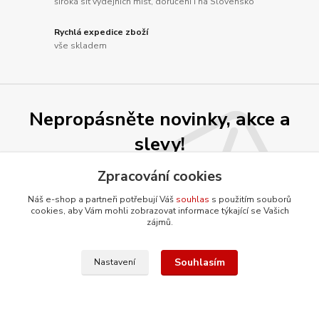
široká síť výdejních míst, doručení i na Slovensko
Rychlá expedice zboží
vše skladem
Nepropásněte novinky, akce a
slevy!
Zpracování cookies
Přihlásit se
Náš e-shop a partneři potřebují Váš
souhlas
s použitím souborů
cookies, aby Vám mohli zobrazovat informace týkající se Vašich
Souhlasím se
zpracováním osobních údajů
za účelem rozesílky newsletteru.
zájmů.
Můžete se kdykoli odhlásit. Zasíláme jednou za 14 dní.
Souhlasím
Nastavení
O firmě