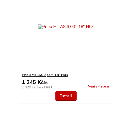
Pneu MITAS 3,00"-18" H03
1 245 Kč
/
ks
Není skladem
1 029 Kč
bez DPH
Detail