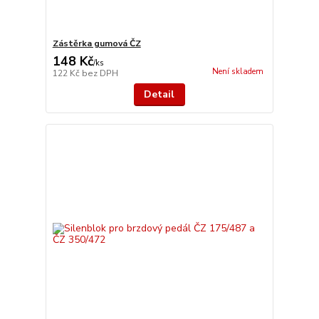
Zástěrka gumová ČZ
148 Kč
/
ks
Není skladem
122 Kč
bez DPH
Detail