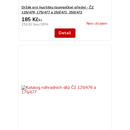
Držák pro hustilku (pumpička) přední - ČZ
125/476, 175/477 a 250/471, 350/472
185 Kč
/
ks
Není skladem
153 Kč
bez DPH
Detail