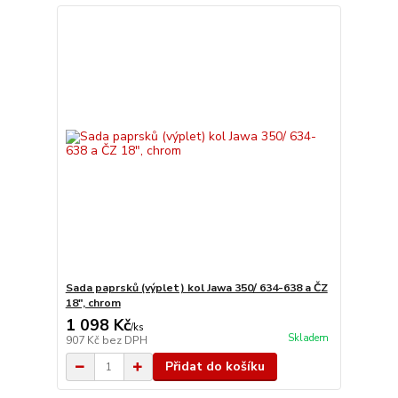
Sada paprsků (výplet) kol Jawa 350/ 634-638 a ČZ
18", chrom
1 098 Kč
/
ks
Skladem
907 Kč
bez DPH
Přidat do košíku