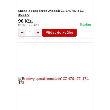
Silenblok pro brzdový pedál ČZ 175/487 a ČZ
350/472
98 Kč
/
ks
Skladem
81 Kč
bez DPH
Přidat do košíku