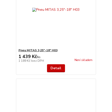
Pneu MITAS 3,25"-18" H03
1 439 Kč
/
ks
Není skladem
1 189 Kč
bez DPH
Detail