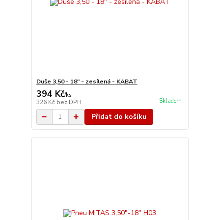
Duše 3,50 - 18" - zesílená - KABAT
394 Kč
/
ks
Skladem
326 Kč
bez DPH
Přidat do košíku