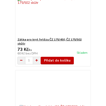
Zátka pro kryt řetězu ČZ 175/450, ČZ 175/502
skůtr
73 Kč
/
ks
Skladem
60 Kč
bez DPH
Přidat do košíku