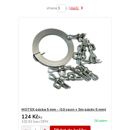
strana
z 2
další
MOTEX páska 5 mm - (10 spon + 5m pásky 5 mm)
124 Kč
/
ks
Skladem
102 Kč
bez DPH