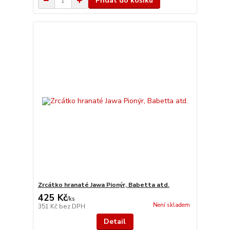
Přidat do košíku
Zrcátko hranaté Jawa Pionýr, Babetta atd.
425 Kč
/
ks
Není skladem
351 Kč
bez DPH
Detail