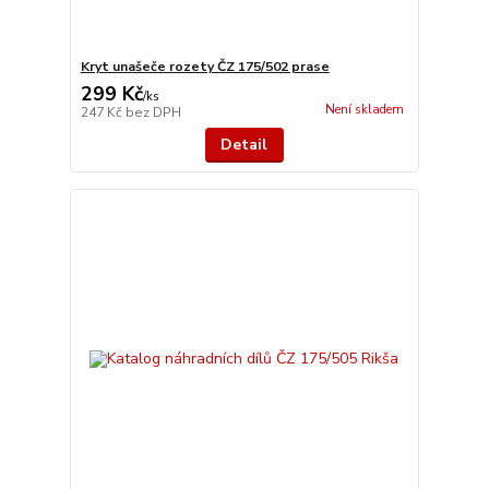
Kryt unašeče rozety ČZ 175/502 prase
299 Kč
/
ks
Není skladem
247 Kč
bez DPH
Detail