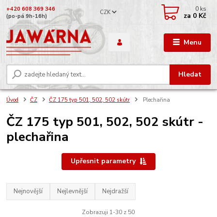
0
ks
+420 608 369 346
CZK
za
0 Kč
(po-pá 9h-16h)
Menu
Hledat
Úvod
ČZ
ČZ 175 typ 501, 502, 502 skútr
Plechařina
ČZ 175 typ 501, 502, 502 skútr -
plechařina
Upřesnit parametry
Nejnovější
Nejlevnější
Nejdražší
Zobrazuji 1-30 z 50