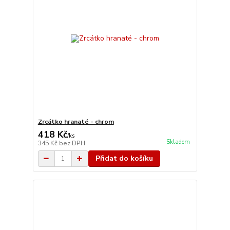
Zrcátko hranaté - chrom
418 Kč
/
ks
Skladem
345 Kč
bez DPH
Přidat do košíku