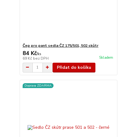
Čep pro pant sedla ČZ 175/501, 502 skůtr
84 Kč
/
ks
Skladem
69 Kč
bez DPH
Přidat do košíku
Doprava ZDARMA