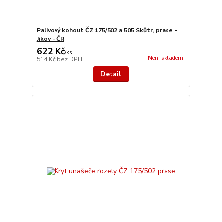
Palivový kohout ČZ 175/502 a 505 Skůtr, prase -
Jikov - ČR
622 Kč
/
ks
Není skladem
514 Kč
bez DPH
Detail