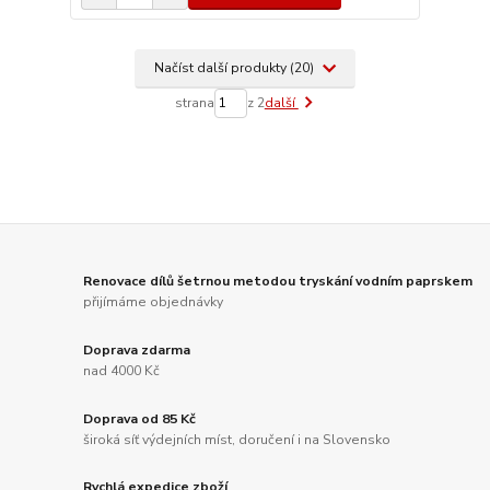
Načíst další produkty (20)
strana
z 2
další
Renovace dílů šetrnou metodou tryskání vodním paprskem
přijímáme objednávky
Doprava zdarma
nad 4000 Kč
Doprava od 85 Kč
široká síť výdejních míst, doručení i na Slovensko
Rychlá expedice zboží