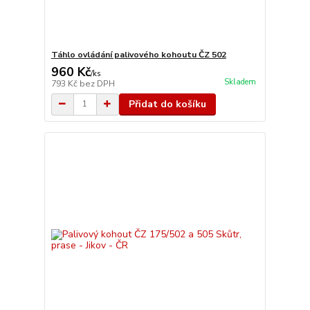
Táhlo ovládání palivového kohoutu ČZ 502
960 Kč
/
ks
Skladem
793 Kč
bez DPH
Přidat do košíku