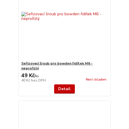
Seřizovací šroub pro bowden řidítek M6 -
neprořízlý
49 Kč
/
ks
Není skladem
40 Kč
bez DPH
Detail