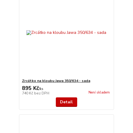
Zrcátko na kloubu Jawa 350/634 - sada
895 Kč
/
ks
Není skladem
740 Kč
bez DPH
Detail