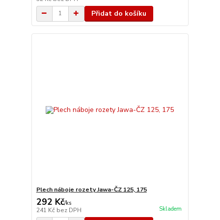
Přidat do košíku
Plech náboje rozety Jawa-ČZ 125, 175
292 Kč
/
ks
Skladem
241 Kč
bez DPH