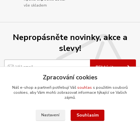
vše skladem
Nepropásněte novinky, akce a
slevy!
Přihlásit se
Zpracování cookies
Souhlasím se
zpracováním osobních údajů
za účelem rozesílky newsletteru.
Náš e-shop a partneři potřebují Váš
souhlas
s použitím souborů
Můžete se kdykoli odhlásit. Zasíláme jednou za 14 dní.
cookies, aby Vám mohli zobrazovat informace týkající se Vašich
zájmů.
Souhlasím
Nastavení
O firmě
Co ještě umíme?
Renovujeme díly šetrnou metodou
tryskání vodním paprskem