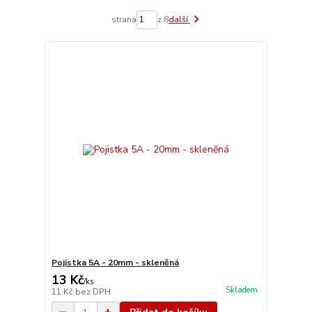
strana
z 8
další
Pojistka 5A - 20mm - skleněná
13 Kč
/
ks
Skladem
11 Kč
bez DPH