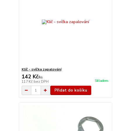
Klíč - svíčka zapalování
142 Kč
/
ks
Skladem
117 Kč
bez DPH
Přidat do košíku