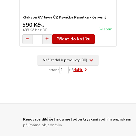
Klakson 6V Jawa ČZ Kyvačka Panelka - červený
590 Kč
/
ks
Skladem
488 Kč
bez DPH
Přidat do košíku
Načíst další produkty (30)
strana
z 8
další
Renovace dílů šetrnou metodou tryskání vodním paprskem
přijímáme objednávky