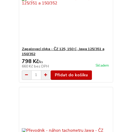
Zapalovací cívka - ČZ 125, 150 C, Jawa 125/351 a
150/352
798 Kč
/
ks
Skladem
660 Kč
bez DPH
Přidat do košíku