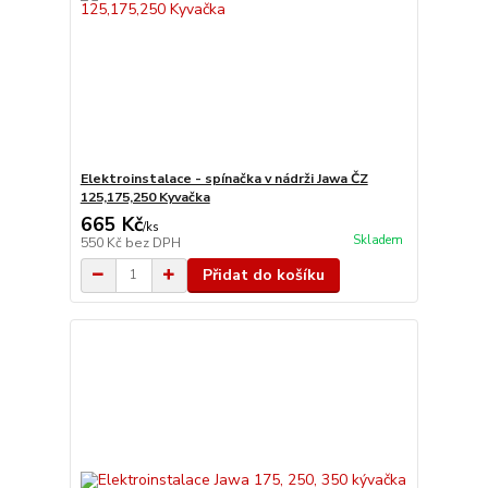
Elektroinstalace - spínačka v nádrži Jawa ČZ
125,175,250 Kyvačka
665 Kč
/
ks
Skladem
550 Kč
bez DPH
Přidat do košíku