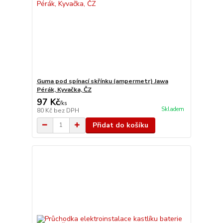
Guma pod spínací skřínku (ampermetr) Jawa
Pérák, Kyvačka, ČZ
97 Kč
/
ks
Skladem
80 Kč
bez DPH
Přidat do košíku