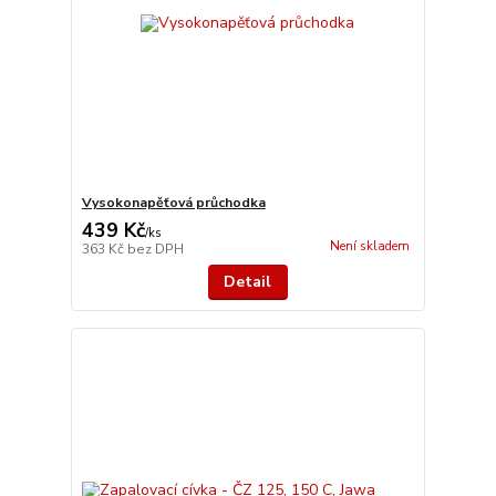
Vysokonapěťová průchodka
439 Kč
/
ks
Není skladem
363 Kč
bez DPH
Detail