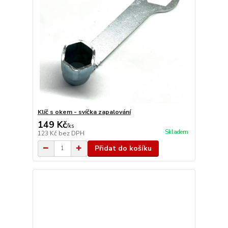
Klíč s okem - svíčka zapalování
149 Kč
/
ks
Skladem
123 Kč
bez DPH
Přidat do košíku