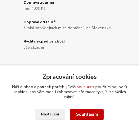
Doprava zdarma
nad 4000 Kč
Doprava od 85 Kč
široká síť výdejních míst, doručení i na Slovensko
Rychlá expedice zboží
vše skladem
Zpracování cookies
Nepropásněte novinky, akce a
Náš e-shop a partneři potřebují Váš
souhlas
s použitím souborů
slevy!
cookies, aby Vám mohli zobrazovat informace týkající se Vašich
zájmů.
Přihlásit se
Souhlasím
Nastavení
Souhlasím se
zpracováním osobních údajů
za účelem rozesílky newsletteru.
Můžete se kdykoli odhlásit. Zasíláme jednou za 14 dní.