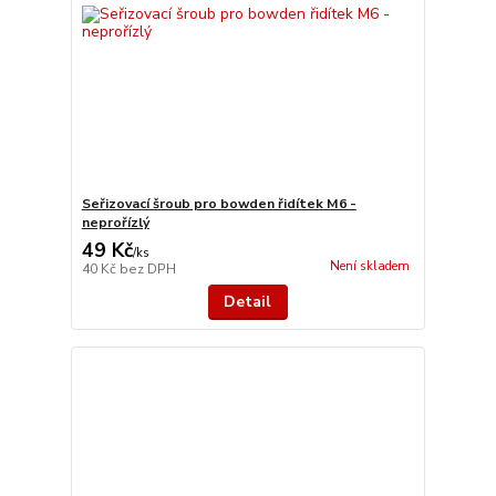
Seřizovací šroub pro bowden řidítek M6 -
neprořízlý
49 Kč
/
ks
Není skladem
40 Kč
bez DPH
Detail