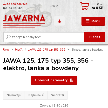
0
ks
+420 608 369 346
CZK
za
0 Kč
(po-pá 9h-16h)
Menu
Hledat
Úvod
JAWA
JAWA 125, 175 typ 355, 356
Elektro, lanka a bowdeny
JAWA 125, 175 typ 355, 356 -
elektro, lanka a bowdeny
Upřesnit parametry
Nejnovější
Nejlevnější
Nejdražší
Zobrazuji 1-30 z 216