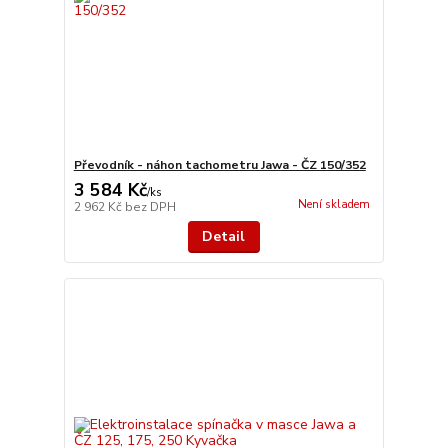
Převodník - náhon tachometru Jawa - ČZ 150/352
3 584 Kč
/
ks
Není skladem
2 962 Kč
bez DPH
Detail