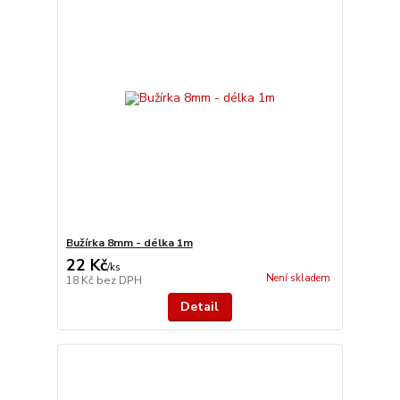
Bužírka 8mm - délka 1m
22 Kč
/
ks
Není skladem
18 Kč
bez DPH
Detail