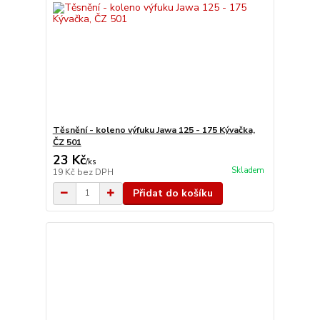
Těsnění - koleno výfuku Jawa 125 - 175 Kývačka,
ČZ 501
23 Kč
/
ks
Skladem
19 Kč
bez DPH
Přidat do košíku