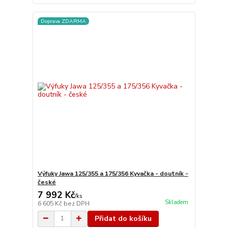
Doprava ZDARMA
Výfuky Jawa 125/355 a 175/356 Kyvačka - doutník -
české
7 992 Kč
/
ks
Skladem
6 605 Kč
bez DPH
Přidat do košíku