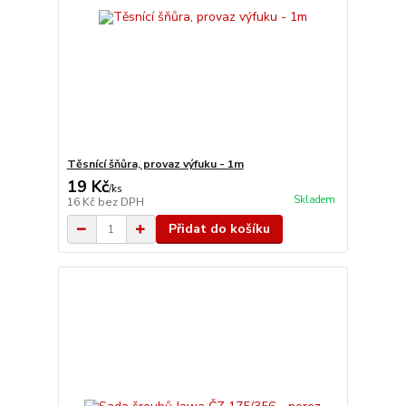
Těsnící šňůra, provaz výfuku - 1m
19 Kč
/
ks
Skladem
16 Kč
bez DPH
Přidat do košíku