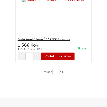
Sada šroubů Jawa ČZ 175/356 - nerez
1 566 Kč
/
ks
Skladem
1 294 Kč
bez DPH
Přidat do košíku
strana
z 1