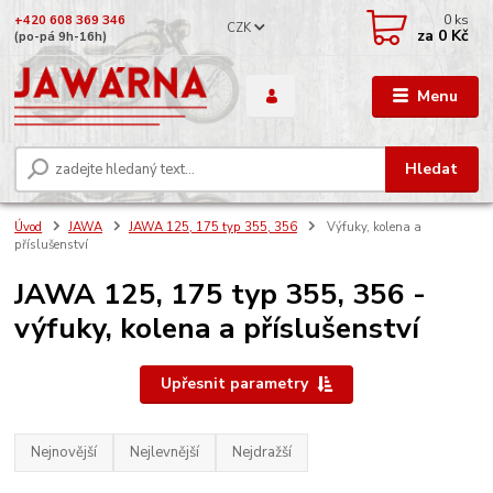
0
ks
+420 608 369 346
CZK
za
0 Kč
(po-pá 9h-16h)
Menu
Hledat
Úvod
JAWA
JAWA 125, 175 typ 355, 356
Výfuky, kolena a
příslušenství
JAWA 125, 175 typ 355, 356 -
výfuky, kolena a příslušenství
Upřesnit parametry
Nejnovější
Nejlevnější
Nejdražší