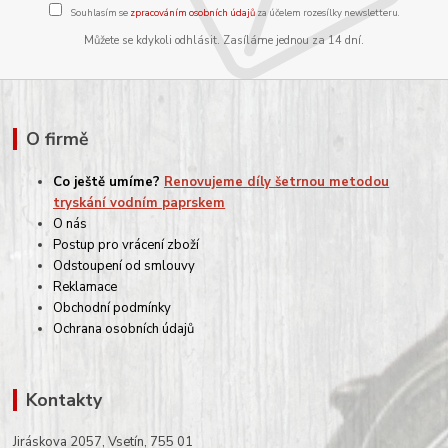
Souhlasím se
zpracováním osobních údajů
za účelem rozesílky newsletteru.
Můžete se kdykoli odhlásit. Zasíláme jednou za 14 dní.
O firmě
Co ještě umíme?
Renovujeme díly šetrnou metodou
tryskání vodním paprskem
O nás
Postup pro vrácení zboží
Odstoupení od smlouvy
Reklamace
Obchodní podmínky
Ochrana osobních údajů
Kontakty
Jiráskova 2057, Vsetín, 755 01