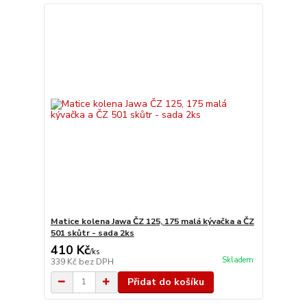
Matice kolena Jawa ČZ 125, 175 malá kývačka a ČZ
501 skůtr - sada 2ks
410 Kč
/
ks
Skladem
339 Kč
bez DPH
Přidat do košíku