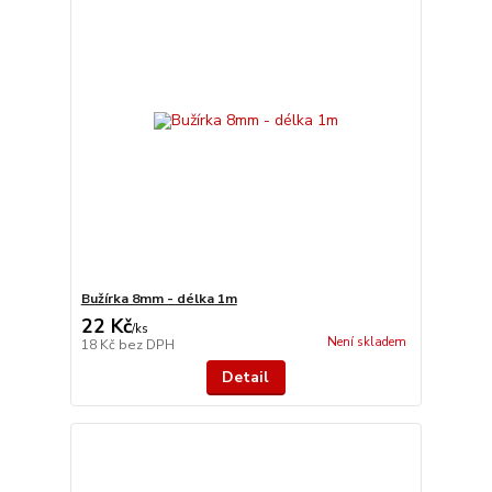
Bužírka 8mm - délka 1m
22 Kč
/
ks
Není skladem
18 Kč
bez DPH
Detail