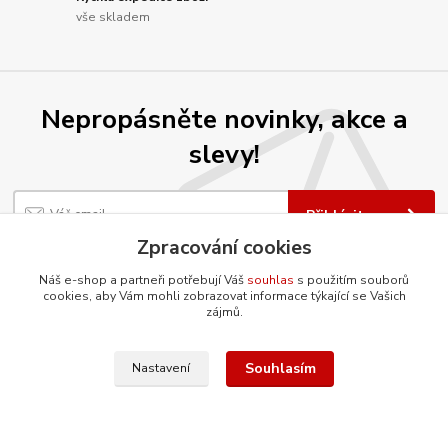
vše skladem
Nepropásněte novinky, akce a
slevy!
Přihlásit se
Zpracování cookies
Souhlasím se
zpracováním osobních údajů
za účelem rozesílky newsletteru.
Náš e-shop a partneři potřebují Váš
souhlas
s použitím souborů
Můžete se kdykoli odhlásit. Zasíláme jednou za 14 dní.
cookies, aby Vám mohli zobrazovat informace týkající se Vašich
zájmů.
Souhlasím
Nastavení
O firmě
Co ještě umíme?
Renovujeme díly šetrnou metodou
tryskání vodním paprskem