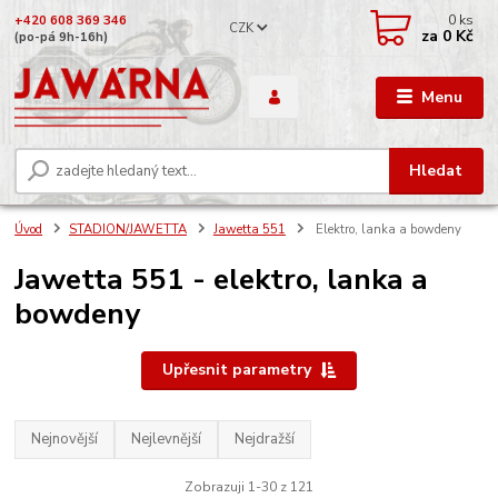
0
ks
+420 608 369 346
CZK
za
0 Kč
(po-pá 9h-16h)
Menu
Hledat
Úvod
STADION/JAWETTA
Jawetta 551
Elektro, lanka a bowdeny
Jawetta 551 - elektro, lanka a
bowdeny
Upřesnit parametry
Nejnovější
Nejlevnější
Nejdražší
Zobrazuji 1-30 z 121