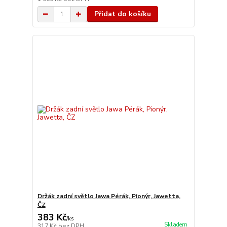
Přidat do košíku
Držák zadní světlo Jawa Pérák, Pionýr, Jawetta,
ČZ
383 Kč
/
ks
Skladem
317 Kč
bez DPH