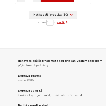
Načíst další produkty (30)
strana
z 5
další
Renovace dílů šetrnou metodou tryskání vodním paprskem
přijímáme objednávky
Doprava zdarma
nad 4000 Kč
Doprava od 85 Kč
široká síť výdejních míst, doručení i na Slovensko
Rychlá expedice zboží