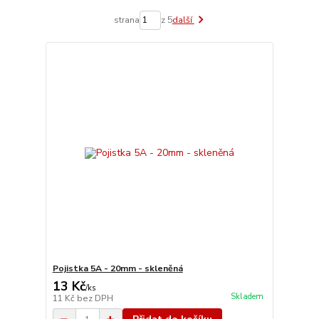
strana
z 5
další
Pojistka 5A - 20mm - skleněná
13 Kč
/
ks
Skladem
11 Kč
bez DPH