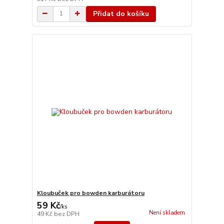
Přidat do košíku
Kloubuček pro bowden karburátoru
59 Kč
/
ks
Není skladem
49 Kč
bez DPH