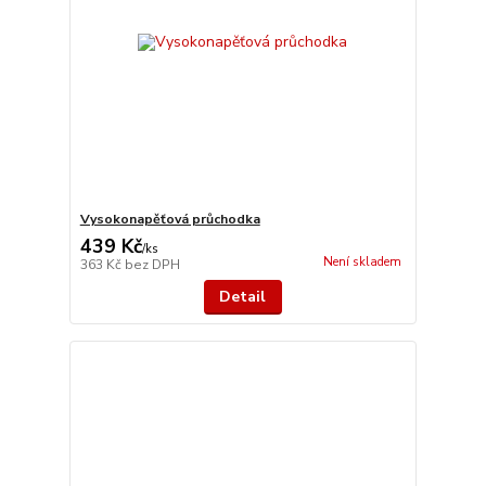
Vysokonapěťová průchodka
439 Kč
/
ks
Není skladem
363 Kč
bez DPH
Detail