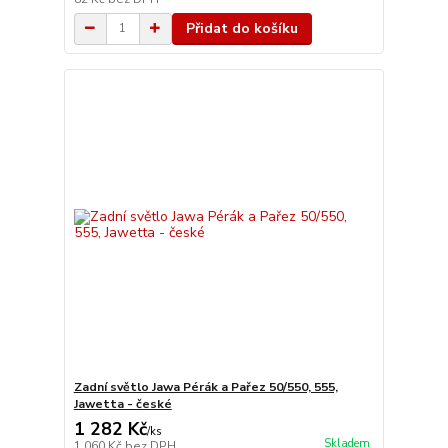
Přidat do košíku
Zadní světlo Jawa Pérák a Pařez 50/550, 555,
Jawetta - české
1 282 Kč
/
ks
Skladem
1 060 Kč
bez DPH