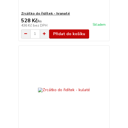
Zrcátko do řidítek - hranaté
528 Kč
/
ks
Skladem
436 Kč
bez DPH
Přidat do košíku