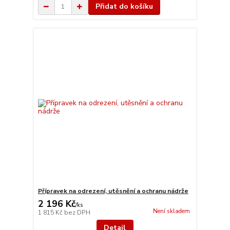
Přidat do košíku
Přípravek na odrezení, utěsnění a ochranu nádrže
2 196 Kč
/
ks
Není skladem
1 815 Kč
bez DPH
Detail