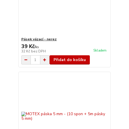
Pásek vázací - nerez
39 Kč
/
ks
Skladem
32 Kč
bez DPH
Přidat do košíku