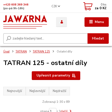
0
ks
+420 608 369 346
CZK
za
0 Kč
(po-pá 9h-16h)
Menu
Hledat
Úvod
TATRAN
TATRAN 125
Ostatní díly
TATRAN 125 - ostatní díly
Upřesnit parametry
Nejnovější
Nejlevnější
Nejdražší
Zobrazuji 1-30 z 89
strana
z 3
další