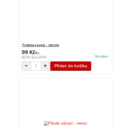
Trubka rovná - chrom
99 Kč
/
ks
Skladem
82 Kč
bez DPH
Přidat do košíku