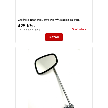
Zrcátko hranaté Jawa Pionýr, Babetta atd.
425 Kč
/
ks
Není skladem
351 Kč
bez DPH
Detail