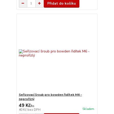
Přidat do košíku
Seřizovací šroub pro bowden řidítek M6 -
neprořízlý
49 Kč
/
ks
Skladem
40 Kč
bez DPH