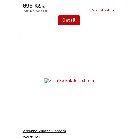
895 Kč
/
ks
Není skladem
740 Kč
bez DPH
Detail
Zrcátko kulaté - chrom