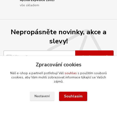
Rychlá expedice zboží
vše skladem
Nepropásněte novinky, akce a
slevy!
Přihlásit se
Zpracování cookies
Souhlasím se
zpracováním osobních údajů
za účelem rozesílky newsletteru.
Náš e-shop a partneři potřebují Váš
souhlas
s použitím souborů
Můžete se kdykoli odhlásit. Zasíláme jednou za 14 dní.
cookies, aby Vám mohli zobrazovat informace týkající se Vašich
zájmů.
Souhlasím
Nastavení
O firmě
Co ještě umíme?
Renovujeme díly šetrnou metodou
tryskání vodním paprskem