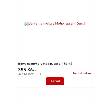
Barva na motory Motip, sprej - černá
395 Kč
/
ks
Není skladem
326 Kč
bez DPH
Detail