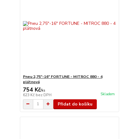
Pneu 2,75"-16" FORTUNE - MITROC 880 - 4
plátnová
754 Kč
/
ks
Skladem
623 Kč
bez DPH
Přidat do košíku