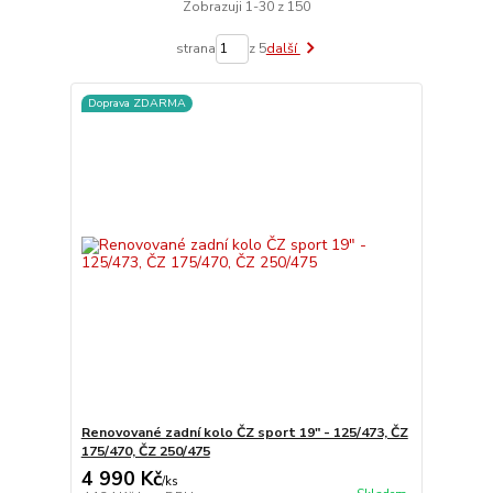
Zobrazuji 1-30 z 150
strana
z 5
další
Doprava ZDARMA
Renovované zadní kolo ČZ sport 19" - 125/473, ČZ
175/470, ČZ 250/475
4 990 Kč
/
ks