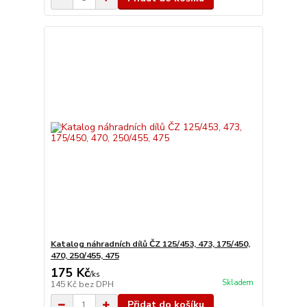
Katalog náhradních dílů ČZ 125/453, 473, 175/450,
470, 250/455, 475
175 Kč
/
ks
Skladem
145 Kč
bez DPH
Přidat do košíku