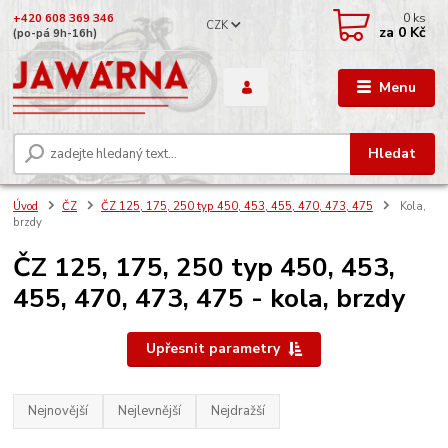
0
ks
+420 608 369 346
CZK
za
0 Kč
(po-pá 9h-16h)
Menu
Hledat
Úvod
ČZ
ČZ 125, 175, 250 typ 450, 453, 455, 470, 473, 475
Kola,
brzdy
ČZ 125, 175, 250 typ 450, 453,
455, 470, 473, 475 - kola, brzdy
Upřesnit parametry
Nejnovější
Nejlevnější
Nejdražší