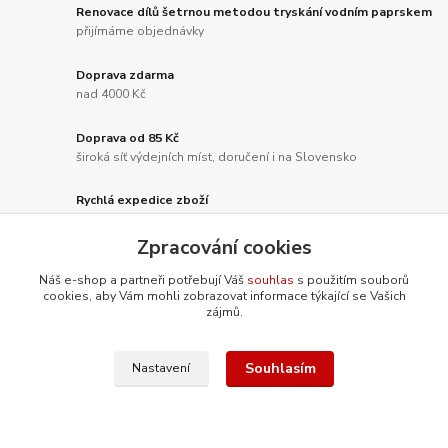
Renovace dílů šetrnou metodou tryskání vodním paprskem
přijímáme objednávky
Doprava zdarma
nad 4000 Kč
Doprava od 85 Kč
široká síť výdejních míst, doručení i na Slovensko
Rychlá expedice zboží
vše skladem
Zpracování cookies
Náš e-shop a partneři potřebují Váš
souhlas
s použitím souborů
cookies, aby Vám mohli zobrazovat informace týkající se Vašich
zájmů.
Nepropásněte novinky, akce a
slevy!
Souhlasím
Nastavení
Přihlásit se