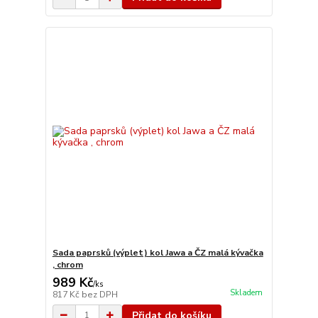
Sada paprsků (výplet) kol Jawa a ČZ malá kývačka
, chrom
989 Kč
/
ks
Skladem
817 Kč
bez DPH
Přidat do košíku