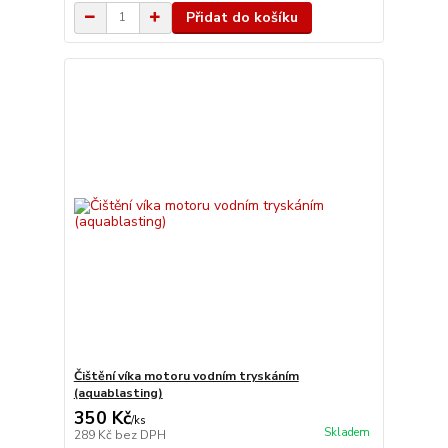
Přidat do košíku
Čištění víka motoru vodním tryskáním
(aquablasting)
350 Kč
/
ks
Skladem
289 Kč
bez DPH