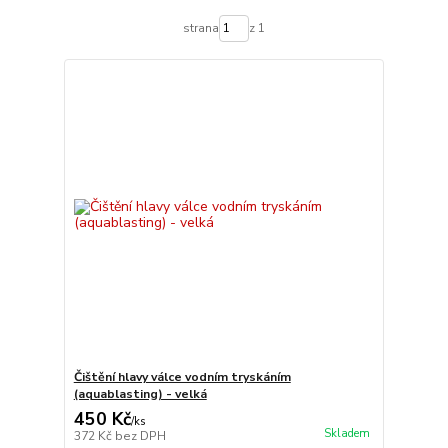
strana
z 1
Čištění hlavy válce vodním tryskáním
(aquablasting) - velká
450 Kč
/
ks
Skladem
372 Kč
bez DPH