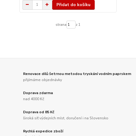
Přidat do košíku
strana
z 1
Renovace dílů šetrnou metodou tryskání vodním paprskem
přijímáme objednávky
Doprava zdarma
nad 4000 Kč
Doprava od 85 Kč
široká síť výdejních míst, doručení i na Slovensko
Rychlá expedice zboží