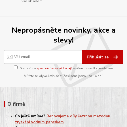
vše skladem
Nepropásněte novinky, akce a
slevy!
Přihlásit se
Souhlasím se
zpracováním osobních údajů
za účelem rozesílky newsletteru.
Můžete se kdykoli odhlásit. Zasíláme jednou za 14 dní.
O firmě
Co ještě umíme?
Renovujeme díly šetrnou metodou
tryskání vodním paprskem