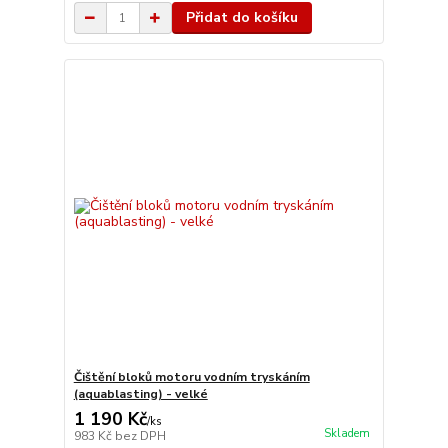
Přidat do košíku
Čištění bloků motoru vodním tryskáním
(aquablasting) - velké
1 190 Kč
/
ks
Skladem
983 Kč
bez DPH