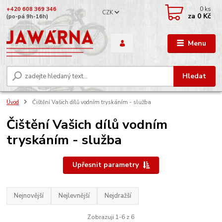
0
ks
+420 608 369 346
CZK
za
0 Kč
(po-pá 9h-16h)
Menu
Hledat
Úvod
Čištění Vašich dílů vodním tryskáním - služba
Čištění Vašich dílů vodním
tryskáním - služba
Upřesnit parametry
Nejnovější
Nejlevnější
Nejdražší
Zobrazuji 1-6 z 6