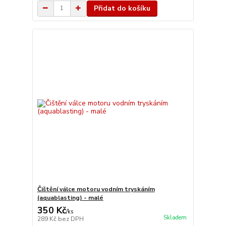
Přidat do košíku
Čištění válce motoru vodním tryskáním
(aquablasting) - malé
350 Kč
/
ks
Skladem
289 Kč
bez DPH