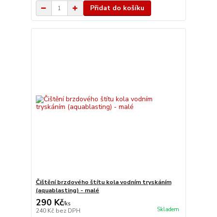
Přidat do košíku
Čištění brzdového štítu kola vodním tryskáním
(aquablasting) - malé
290 Kč
/
ks
Skladem
240 Kč
bez DPH