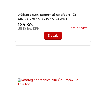
Držák pro hustilku (pumpička) přední - ČZ
125/476, 175/477 a 250/471, 350/472
185 Kč
/
ks
Není skladem
153 Kč
bez DPH
Detail