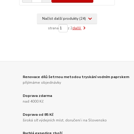
Načíst další produkty (24)
strana
z 2
další
Renovace dílů šetrnou metodou tryskání vodním paprskem
přijímáme objednávky
Doprava zdarma
nad 4000 Kč
Doprava od 85 Kč
široká síť výdejních míst, doručení i na Slovensko
Rychlá expedice zboží