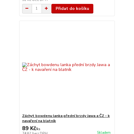
Přidat do košíku
Záchyt bowdenu lanka přední brzdy Jawa a ČZ - k
navaření na blatník
89 Kč
/
ks
Skladem
74 Kč
bez DPH