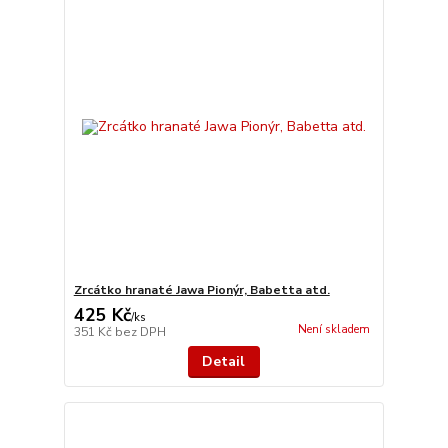
Zrcátko hranaté Jawa Pionýr, Babetta atd.
425 Kč
/
ks
Není skladem
351 Kč
bez DPH
Detail