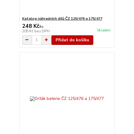
Katalog náhradních dílů ČZ 125/476 a 175/477
248 Kč
/
ks
Skladem
205 Kč
bez DPH
Přidat do košíku