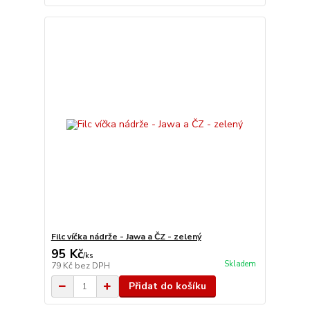
Filc víčka nádrže - Jawa a ČZ - zelený
95 Kč
/
ks
Skladem
79 Kč
bez DPH
Přidat do košíku