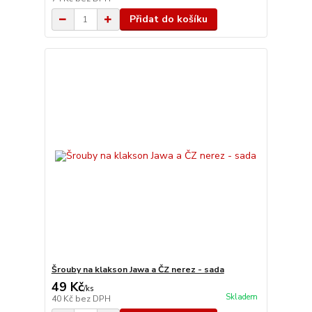
Přidat do košíku
Šrouby na klakson Jawa a ČZ nerez - sada
49 Kč
/
ks
Skladem
40 Kč
bez DPH