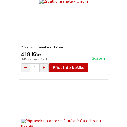
Zrcátko hranaté - chrom
418 Kč
/
ks
Skladem
345 Kč
bez DPH
Přidat do košíku