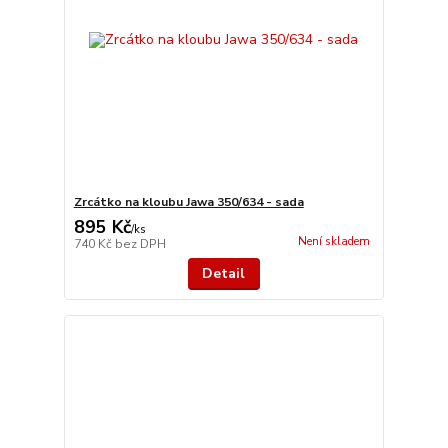
Zrcátko na kloubu Jawa 350/634 - sada
895 Kč
/
ks
Není skladem
740 Kč
bez DPH
Detail