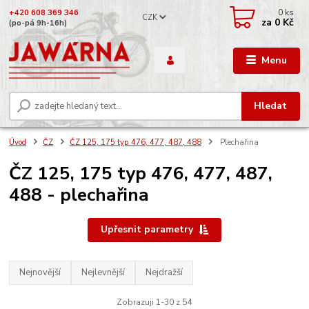
0
ks
+420 608 369 346
CZK
za
0 Kč
(po-pá 9h-16h)
Menu
Hledat
Úvod
ČZ
ČZ 125, 175 typ 476, 477, 487, 488
Plechařina
ČZ 125, 175 typ 476, 477, 487,
488 - plechařina
Upřesnit parametry
Nejnovější
Nejlevnější
Nejdražší
Zobrazuji 1-30 z 54