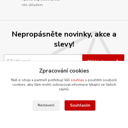
vše skladem
Nepropásněte novinky, akce a
slevy!
Přihlásit se
Zpracování cookies
Souhlasím se
zpracováním osobních údajů
za účelem rozesílky newsletteru.
Náš e-shop a partneři potřebují Váš
souhlas
s použitím souborů
Můžete se kdykoli odhlásit. Zasíláme jednou za 14 dní.
cookies, aby Vám mohli zobrazovat informace týkající se Vašich
zájmů.
Souhlasím
Nastavení
O firmě
Co ještě umíme?
Renovujeme díly šetrnou metodou
tryskání vodním paprskem