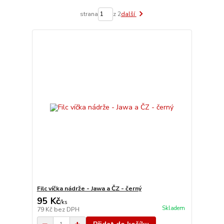
strana
z 2
další
Filc víčka nádrže - Jawa a ČZ - černý
95 Kč
/
ks
Skladem
79 Kč
bez DPH