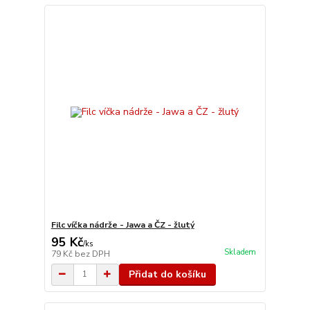
Filc víčka nádrže - Jawa a ČZ - žlutý
95 Kč
/
ks
Skladem
79 Kč
bez DPH
Přidat do košíku