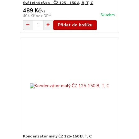
Světelná cívka - ČZ 125 - 150 A, B, T, C
489 Kč
/
ks
Skladem
404 Kč
bez DPH
Přidat do košíku
Kondenzátor malý ČZ 125-150 B, T, C