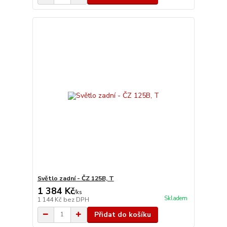
Světlo zadní - ČZ 125B, T
1 384 Kč
/
ks
Skladem
1 144 Kč
bez DPH
Přidat do košíku