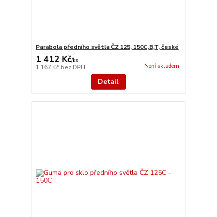
Parabola předního světla ČZ 125, 150C,B,T, české
1 412 Kč
/
ks
Není skladem
1 167 Kč
bez DPH
Detail