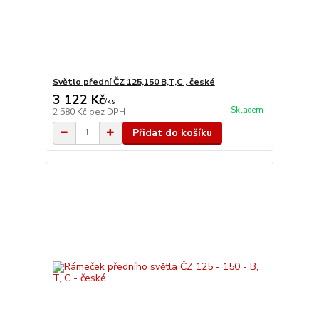
Světlo přední ČZ 125,150 B,T,C , české
3 122 Kč
/
ks
Skladem
2 580 Kč
bez DPH
Přidat do košíku