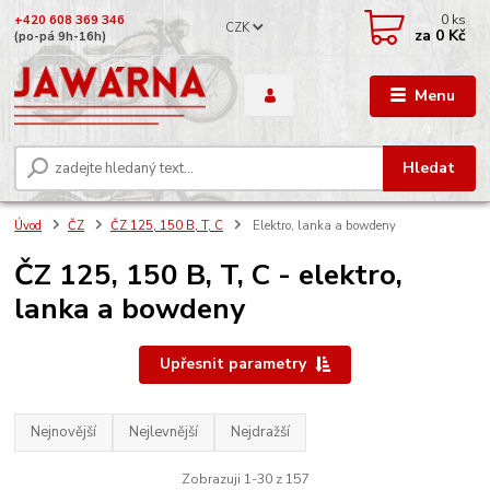
0
ks
+420 608 369 346
CZK
za
0 Kč
(po-pá 9h-16h)
Menu
Hledat
Úvod
ČZ
ČZ 125, 150 B, T, C
Elektro, lanka a bowdeny
ČZ 125, 150 B, T, C - elektro,
lanka a bowdeny
Upřesnit parametry
Nejnovější
Nejlevnější
Nejdražší
Zobrazuji 1-30 z 157