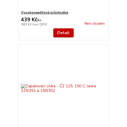
Vysokonapěťová průchodka
439 Kč
/
ks
Není skladem
363 Kč
bez DPH
Detail