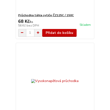
Průchodka táhla sytiče ČZ125C / 150C
68 Kč
/
ks
Skladem
56 Kč
bez DPH
Přidat do košíku