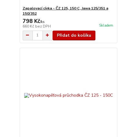
Zapalovací cívka - ČZ 125, 150 C, Jawa 125/351 a
150/352
798 Kč
/
ks
Skladem
660 Kč
bez DPH
Přidat do košíku