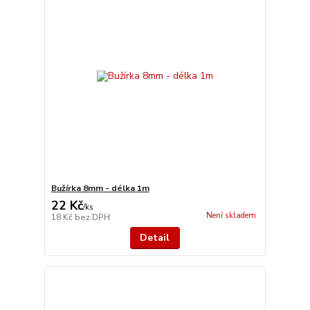
Bužírka 8mm - délka 1m
22 Kč
/
ks
Není skladem
18 Kč
bez DPH
Detail