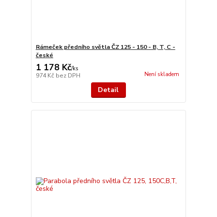
Rámeček předního světla ČZ 125 - 150 - B, T, C -
české
1 178 Kč
/
ks
Není skladem
974 Kč
bez DPH
Detail