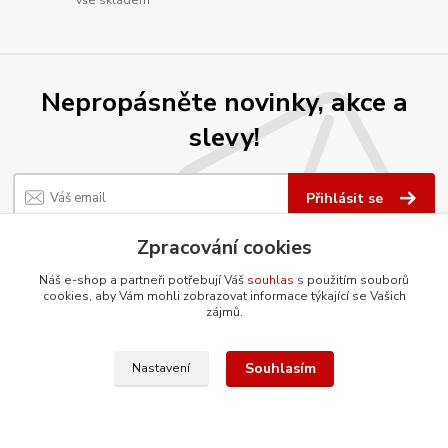
vše skladem
Nepropásněte novinky, akce a
slevy!
Přihlásit se
Souhlasím se
zpracováním osobních údajů
za účelem rozesílky newsletteru.
Zpracování cookies
Můžete se kdykoli odhlásit. Zasíláme jednou za 14 dní.
Náš e-shop a partneři potřebují Váš
souhlas
s použitím souborů
cookies, aby Vám mohli zobrazovat informace týkající se Vašich
zájmů.
O firmě
Souhlasím
Nastavení
Co ještě umíme?
Renovujeme díly šetrnou metodou
tryskání vodním paprskem