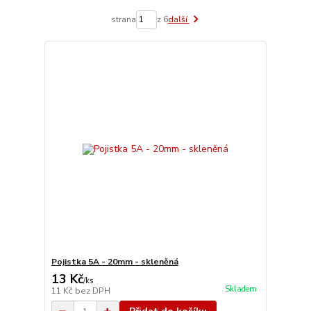
strana
z 6
další
Pojistka 5A - 20mm - skleněná
13 Kč
/
ks
Skladem
11 Kč
bez DPH