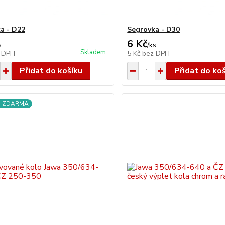
a - D22
Segrovka - D30
6 Kč
s
/
ks
Skladem
 DPH
5 Kč
bez DPH
Přidat do košíku
Přidat do ko
a ZDARMA