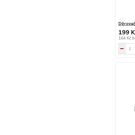
Děrovač
199 K
164 Kč
b