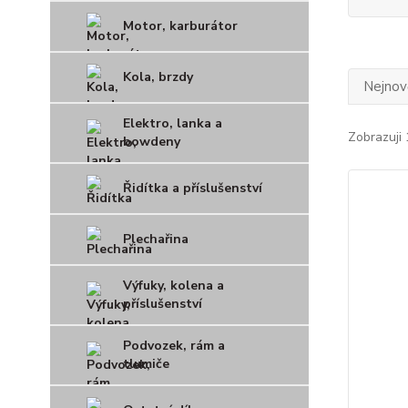
Motor, karburátor
Kola, brzdy
Nejnově
Elektro, lanka a
Zobrazuji 
bowdeny
Řidítka a příslušenství
Plechařina
Výfuky, kolena a
příslušenství
Podvozek, rám a
tlumiče