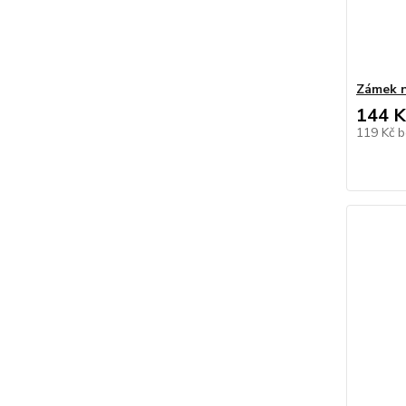
Zámek n
144 K
119 Kč
b