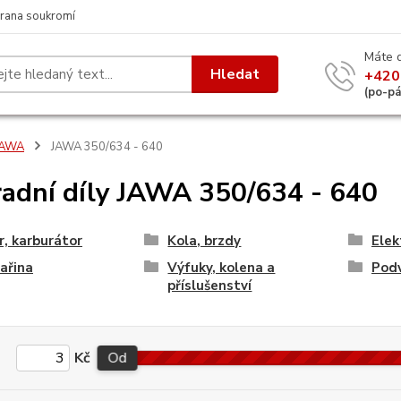
rana soukromí
Máte 
Hledat
+420
(po-p
JAWA
JAWA 350/634 - 640
adní díly JAWA 350/634 - 640
, karburátor
Kola, brzdy
Elek
ařina
Výfuky, kolena a
Podv
příslušenství
Kč
Od