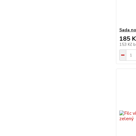
Sada no
185 K
153 Kč
b