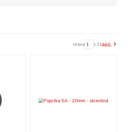
strana
z 22
další