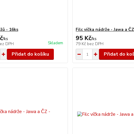
žů - 16ks
Filc víčka nádrže - Jawa a ČZ
č
95 Kč
/
ks
/
ks
Skladem
ez DPH
79 Kč
bez DPH
Přidat do košíku
Přidat do ko