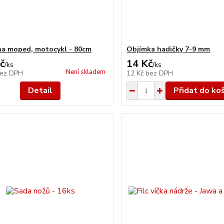
a moped, motocykl - 80cm
Objímka hadičky 7-9 mm
č
14 Kč
/
ks
/
ks
Není skladem
ez DPH
12 Kč
bez DPH
Detail
Přidat do ko