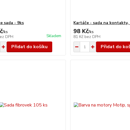
e sada - 9ks
Kartáče - sada na kontakty, 
č
98 Kč
/
ks
/
ks
Skladem
ez DPH
81 Kč
bez DPH
Přidat do košíku
Přidat do ko