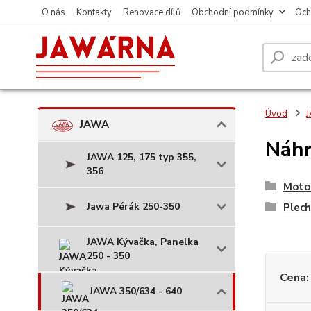
O nás
Kontakty
Renovace dílů
Obchodní podmínky
Och
Úvod
JAWA
Náhr
JAWA 125, 175 typ 355,
356
Motor
Jawa Pérák 250-350
Plech
JAWA Kývačka, Panelka
250 - 350
Cena:
JAWA 350/634 - 640