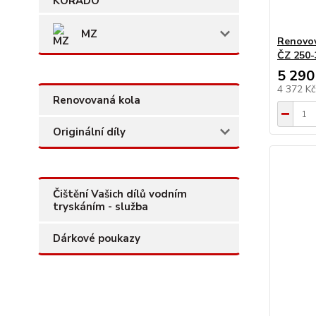
MZ
Renovov
ČZ 250-
5 290
4 372 K
Renovovaná kola
Originální díly
Čištění Vašich dílů vodním
tryskáním - služba
Dárkové poukazy