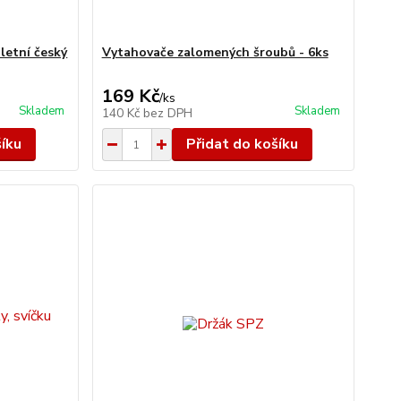
letní český
Vytahovače zalomených šroubů - 6ks
169 Kč
/
ks
Skladem
Skladem
140 Kč
bez DPH
šíku
Přidat do košíku