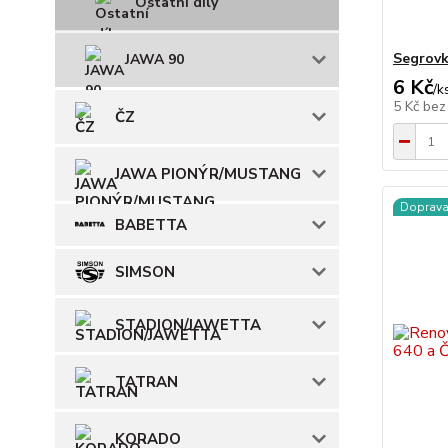
Ostatní díly
Segrovk
JAWA 90
6 Kč
/
k
5 Kč
bez
ČZ
JAWA PIONÝR/MUSTANG
Doprav
BABETTA
SIMSON
STADION/JAWETTA
TATRAN
KORADO