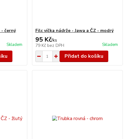
 - černý
Filc víčka nádrže - Jawa a ČZ - modrý
95 Kč
/
ks
Skladem
Skladem
79 Kč
bez DPH
šíku
Přidat do košíku