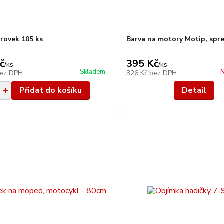
brovek 105 ks
Barva na motory Motip, spre
č
395 Kč
/
ks
/
ks
Skladem
N
ez DPH
326 Kč
bez DPH
Přidat do košíku
Detail