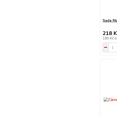
Sada fi
218 K
180 Kč
b