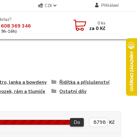
Přihlášení
CZK
dotaz?
0
ks
 608 369 346
za
0 Kč
á 9h-16h)
tro, lanka a bowdeny
Řidítka a příslušenství
ozek, rám a tlumiče
Ostatní díly
Do
Kč