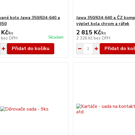
ané kolo Jawa 350/634-640 a
Jawa 350/634-640 a ČZ komp
350
výplet kola chrom a ráfek
 Kč
2 815 Kč
/
ks
/
ks
Skladem
č
bez DPH
2 326 Kč
bez DPH
Přidat do košíku
Přidat do ko