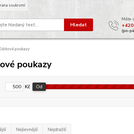
rana soukromí
Máte 
Hledat
+420
(po-p
Dárkové poukazy
ové poukazy
Kč
Od
jší
Nejlevnější
Nejdražší