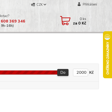
Přihlášení
CZK
dotaz?
0
ks
 608 369 346
za
0 Kč
á 9h-16h)
Do
Kč