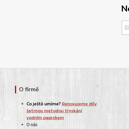
N
O firmě
Co ještě umíme?
Renovujeme díly
šetrnou metodou tryskání
vodním paprskem
O nás