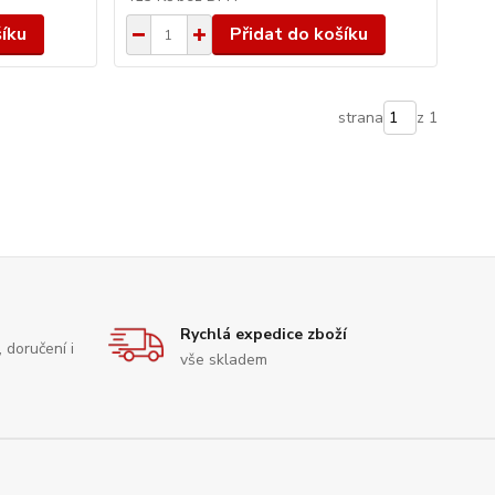
šíku
Přidat do košíku
strana
z 1
Rychlá expedice zboží
, doručení i
vše skladem