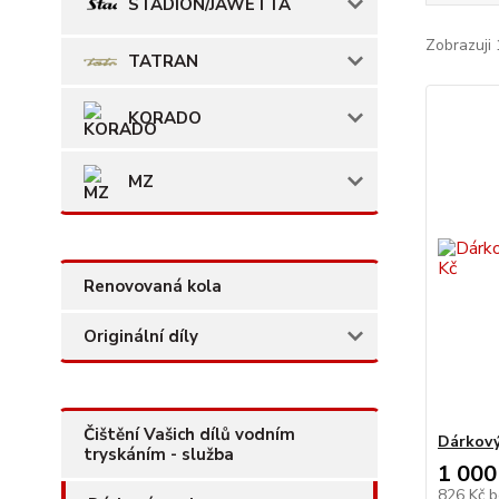
STADION/JAWETTA
Zobrazuji 
TATRAN
KORADO
MZ
Renovovaná kola
Originální díly
Čištění Vašich dílů vodním
Dárkový
tryskáním - služba
1 000
826 Kč
b