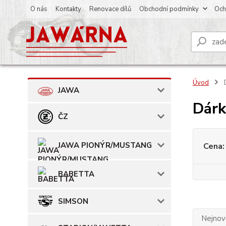
O nás
Kontakty
Renovace dílů
Obchodní podmínky
Och
Úvod
JAWA
Dárk
ČZ
JAWA PIONÝR/MUSTANG
Cena:
BABETTA
SIMSON
Nejnově