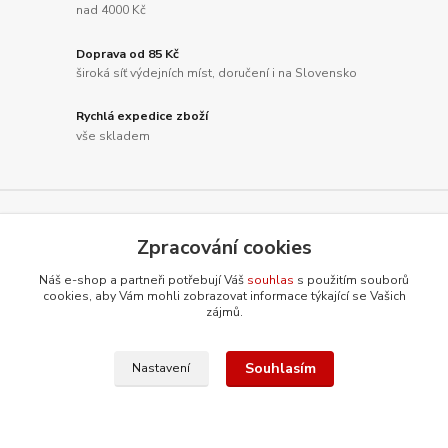
nad 4000 Kč
Doprava od 85 Kč
široká síť výdejních míst, doručení i na Slovensko
Rychlá expedice zboží
vše skladem
Nepropásněte novinky, akce a
Zpracování cookies
slevy!
Náš e-shop a partneři potřebují Váš
souhlas
s použitím souborů
cookies, aby Vám mohli zobrazovat informace týkající se Vašich
zájmů.
Přihlásit se
Souhlasím
Nastavení
Souhlasím se
zpracováním osobních údajů
za účelem rozesílky newsletteru.
Můžete se kdykoli odhlásit. Zasíláme jednou za 14 dní.