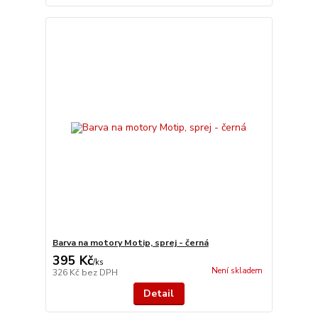
Barva na motory Motip, sprej - černá
395 Kč
/
ks
Není skladem
326 Kč
bez DPH
Detail