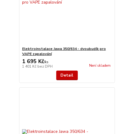
Elektroinstalace Jawa 350/634 - dvoubudík pro
VAPE zapalování
1 695 Kč
/
ks
Není skladem
1 401 Kč
bez DPH
Detail