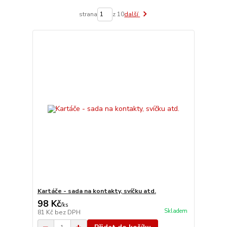
strana
z 10
další
Kartáče - sada na kontakty, svíčku atd.
98 Kč
/
ks
Skladem
81 Kč
bez DPH