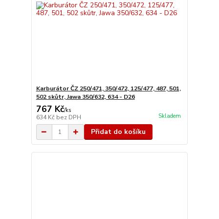
Karburátor ČZ 250/471, 350/472, 125/477, 487, 501,
502 skůtr, Jawa 350/632, 634 - D26
767 Kč
/
ks
Skladem
634 Kč
bez DPH
Přidat do košíku