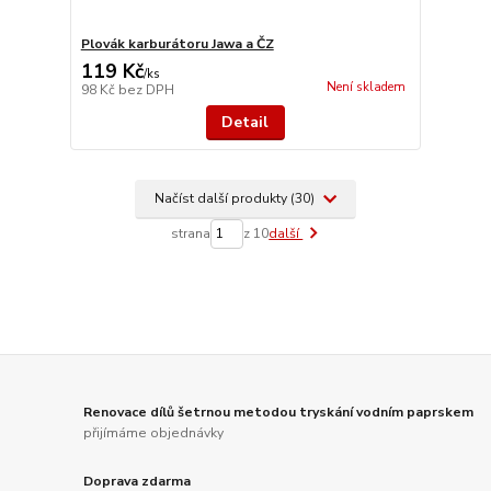
Plovák karburátoru Jawa a ČZ
119 Kč
/
ks
Není skladem
98 Kč
bez DPH
Detail
Načíst další produkty (30)
strana
z 10
další
Renovace dílů šetrnou metodou tryskání vodním paprskem
přijímáme objednávky
Doprava zdarma