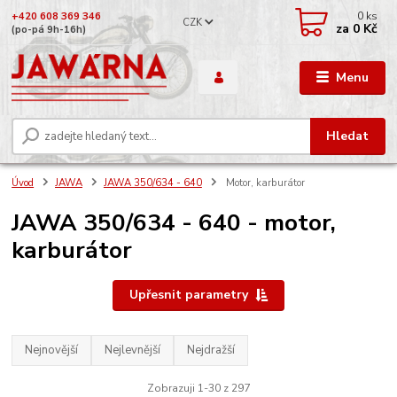
0
ks
+420 608 369 346
CZK
za
0 Kč
(po-pá 9h-16h)
Menu
Hledat
Úvod
JAWA
JAWA 350/634 - 640
Motor, karburátor
JAWA 350/634 - 640 - motor,
karburátor
Upřesnit parametry
Nejnovější
Nejlevnější
Nejdražší
Zobrazuji 1-30 z 297