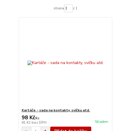
strana
z 1
Kartáče - sada na kontakty, svíčku atd.
98 Kč
/
ks
Skladem
81 Kč
bez DPH