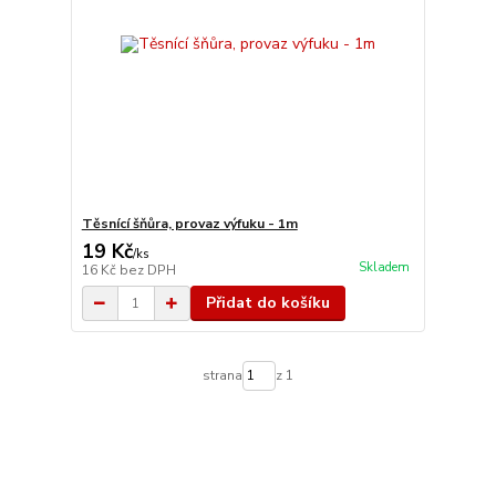
Těsnící šňůra, provaz výfuku - 1m
19 Kč
/
ks
Skladem
16 Kč
bez DPH
Přidat do košíku
strana
z 1