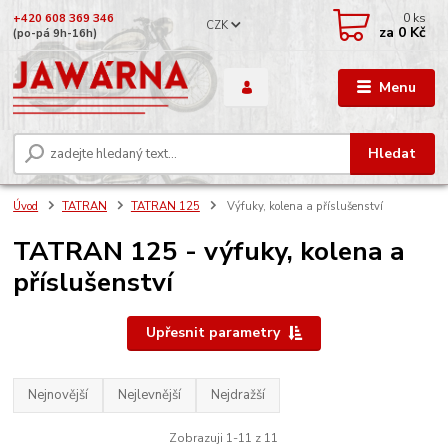
0
ks
+420 608 369 346
CZK
za
0 Kč
(po-pá 9h-16h)
Menu
Hledat
Úvod
TATRAN
TATRAN 125
Výfuky, kolena a příslušenství
TATRAN 125 - výfuky, kolena a
příslušenství
Upřesnit parametry
Nejnovější
Nejlevnější
Nejdražší
Zobrazuji 1-11 z 11