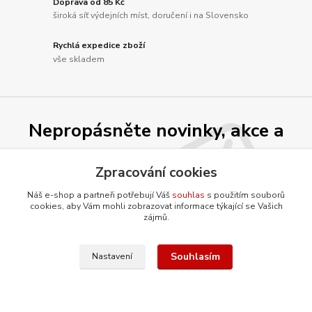
Doprava od 85 Kč
široká síť výdejních míst, doručení i na Slovensko
Rychlá expedice zboží
vše skladem
Nepropásněte novinky, akce a
slevy!
Zpracování cookies
Náš e-shop a partneři potřebují Váš
souhlas
s použitím souborů
Přihlásit se
cookies, aby Vám mohli zobrazovat informace týkající se Vašich
zájmů.
Souhlasím se
zpracováním osobních údajů
za účelem rozesílky newsletteru.
Můžete se kdykoli odhlásit. Zasíláme jednou za 14 dní.
Souhlasím
Nastavení