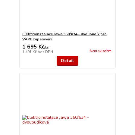
Elektroinstalace Jawa 350/634 - dvoubudík pro
VAPE zapalování
1 695 Kč
/
ks
Není skladem
1 401 Kč
bez DPH
Detail