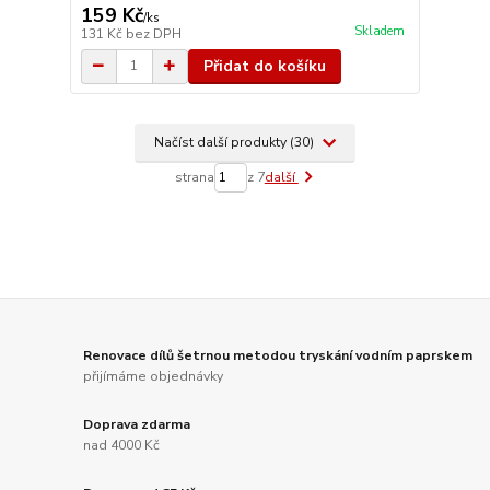
159 Kč
/
ks
Skladem
131 Kč
bez DPH
Přidat do košíku
Načíst další produkty (30)
strana
z 7
další
Renovace dílů šetrnou metodou tryskání vodním paprskem
přijímáme objednávky
Doprava zdarma
nad 4000 Kč