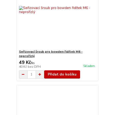
Seřizovací šroub pro bowden řidítek M6 -
neprořízlý
49 Kč
/
ks
Skladem
40 Kč
bez DPH
Přidat do košíku