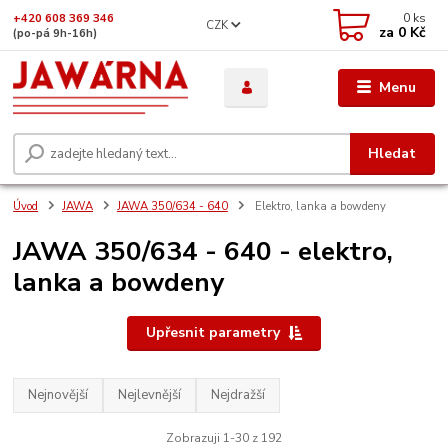
0
ks
+420 608 369 346
CZK
za
0 Kč
(po-pá 9h-16h)
Menu
Hledat
Úvod
JAWA
JAWA 350/634 - 640
Elektro, lanka a bowdeny
JAWA 350/634 - 640 - elektro,
lanka a bowdeny
Upřesnit parametry
Nejnovější
Nejlevnější
Nejdražší
Zobrazuji 1-30 z 192