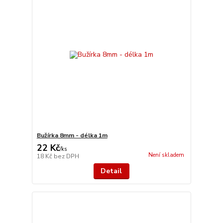
Bužírka 8mm - délka 1m
22 Kč
/
ks
Není skladem
18 Kč
bez DPH
Detail