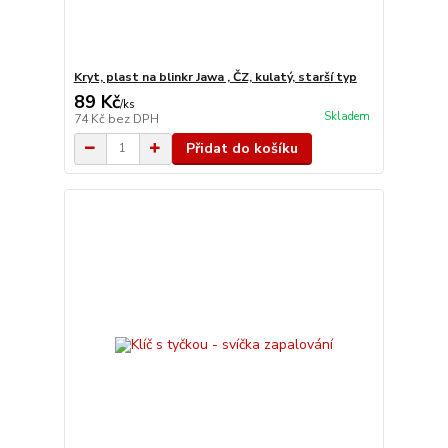
Kryt, plast na blinkr Jawa , ČZ, kulatý, starší typ
89 Kč
/
ks
Skladem
74 Kč
bez DPH
Přidat do košíku