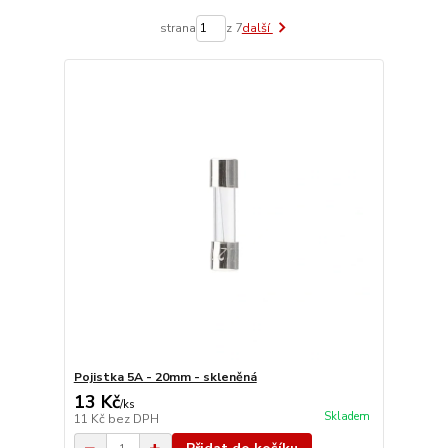
strana
z 7
další
Pojistka 5A - 20mm - skleněná
13 Kč
/
ks
Skladem
11 Kč
bez DPH