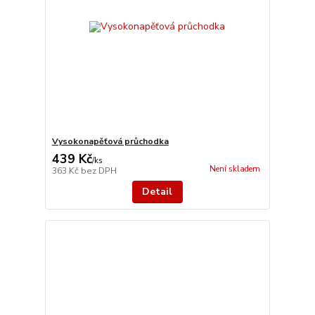
Vysokonapěťová průchodka
439 Kč
/
ks
Není skladem
363 Kč
bez DPH
Detail