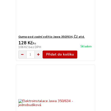
Guma pod zadní světlo Jawa 350/634, ČZ atd.
128 Kč
/
ks
Skladem
106 Kč
bez DPH
Přidat do košíku