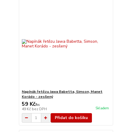
Napínák řetězu Jawa Babetta, Simson, Manet
Korádo - zesílený
59 Kč
/
ks
Skladem
49 Kč
bez DPH
Přidat do košíku