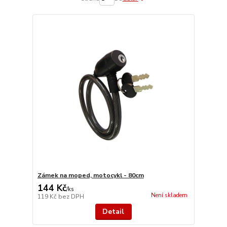
Zámek na moped, motocykl - 80cm
144 Kč
/
ks
Není skladem
119 Kč
bez DPH
Detail