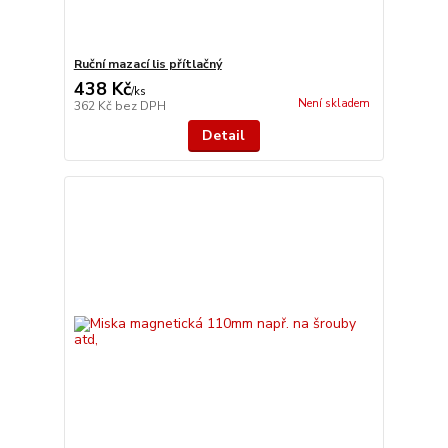
Ruční mazací lis přítlačný
438 Kč
/
ks
Není skladem
362 Kč
bez DPH
Detail