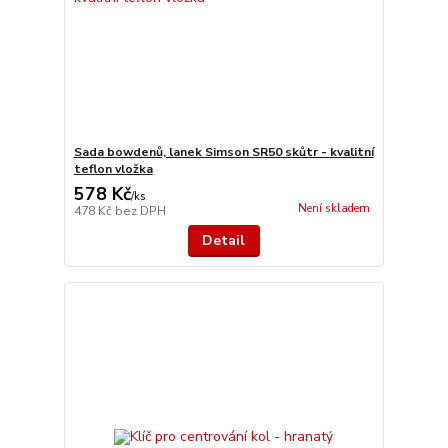
Sada bowdenů, lanek Simson SR50 skůtr - kvalitní
teflon vložka
578 Kč
/
ks
Není skladem
478 Kč
bez DPH
Detail