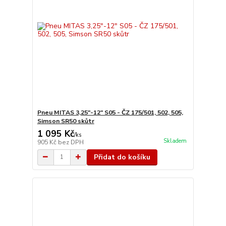
Pneu MITAS 3,25"-12" S05 - ČZ 175/501, 502, 505,
Simson SR50 skůtr
1 095 Kč
/
ks
Skladem
905 Kč
bez DPH
Přidat do košíku