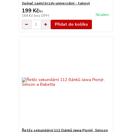
Spínač zadní brzdy univerzální - tahový
199 Kč
/
ks
Skladem
164 Kč
bez DPH
Přidat do košíku
Řetěz sekundární 112 článků Jawa Pionýr, Simson