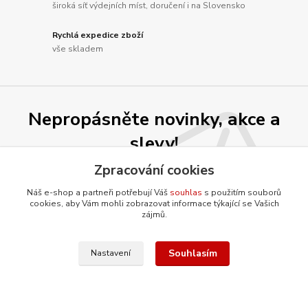
široká síť výdejních míst, doručení i na Slovensko
Rychlá expedice zboží
vše skladem
Nepropásněte novinky, akce a
slevy!
Zpracování cookies
Přihlásit se
Náš e-shop a partneři potřebují Váš
souhlas
s použitím souborů
cookies, aby Vám mohli zobrazovat informace týkající se Vašich
Souhlasím se
zpracováním osobních údajů
za účelem rozesílky newsletteru.
zájmů.
Můžete se kdykoli odhlásit. Zasíláme jednou za 14 dní.
Souhlasím
Nastavení
O firmě