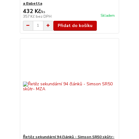
a Babetta
432 Kč
/
ks
Skladem
357 Kč
bez DPH
Přidat do košíku
Řetěz sekundární 94 článků - Simson SR50 skůtr-