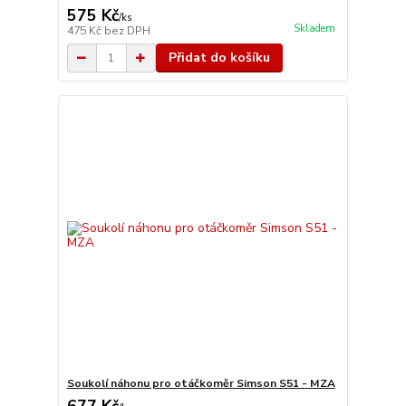
575 Kč
/
ks
Skladem
475 Kč
bez DPH
Přidat do košíku
Soukolí náhonu pro otáčkoměr Simson S51 - MZA
677 Kč