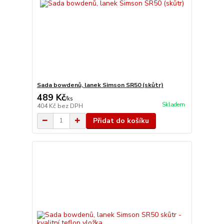
Sada bowdenů, lanek Simson SR50 (skůtr)
489 Kč
/
ks
Skladem
404 Kč
bez DPH
Přidat do košíku