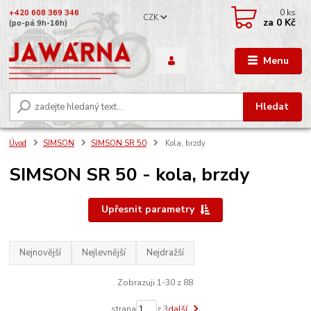
0
ks
+420 608 369 346
CZK
za
0 Kč
(po-pá 9h-16h)
Menu
Hledat
Úvod
SIMSON
SIMSON SR 50
Kola, brzdy
SIMSON SR 50 - kola, brzdy
Upřesnit parametry
Nejnovější
Nejlevnější
Nejdražší
Zobrazuji 1-30 z 88
strana
z 3
další