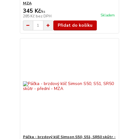
MZA
345 Kč
/
ks
Skladem
285 Kč
bez DPH
Přidat do košíku
Páčka - brzdový klíč Simson S50, S51, SR50 skůtr -