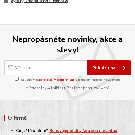
Výfuky, kolena a příslušenství
Nepropásněte novinky, akce a
slevy!
Přihlásit se
Souhlasím se
zpracováním osobních údajů
za účelem rozesílky newsletteru.
Můžete se kdykoli odhlásit. Zasíláme jednou za 14 dní.
O firmě
Co ještě umíme?
Renovujeme díly šetrnou metodou