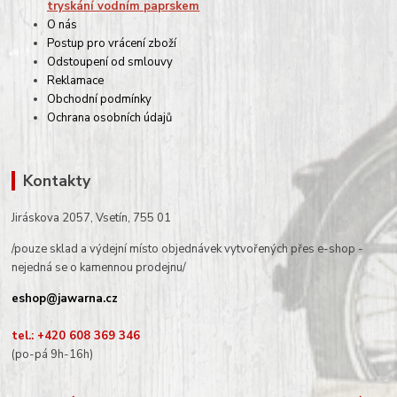
tryskání vodním paprskem
O nás
Postup pro vrácení zboží
Odstoupení od smlouvy
Reklamace
Obchodní podmínky
Ochrana osobních údajů
Kontakty
Jiráskova 2057, Vsetín, 755 01
/pouze sklad a výdejní místo objednávek vytvořených přes e-shop -
nejedná se o kamennou prodejnu/
eshop@jawarna.cz
tel.: +420 608 369 346
(po-pá 9h-16h)