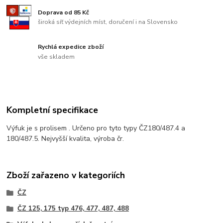
Doprava od 85 Kč
široká síť výdejních míst, doručení i na Slovensko
Rychlá expedice zboží
vše skladem
Kompletní specifikace
Výfuk je s prolisem . Určeno pro tyto typy ČZ180/487.4 a
180/487.5. Nejvyšší kvalita, výroba čr.
Zboží zařazeno v kategoriích
ČZ
ČZ 125, 175 typ 476, 477, 487, 488