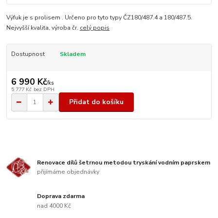
Výfuk je s prolisem . Určeno pro tyto typy ČZ180/487.4 a 180/487.5.
Nejvyšší kvalita, výroba čr.
celý popis
Dostupnost
Skladem
6 990 Kč
/
ks
5 777 Kč
bez DPH
Přidat do košíku
Renovace dílů šetrnou metodou tryskání vodním paprskem
přijímáme objednávky
Doprava zdarma
nad 4000 Kč