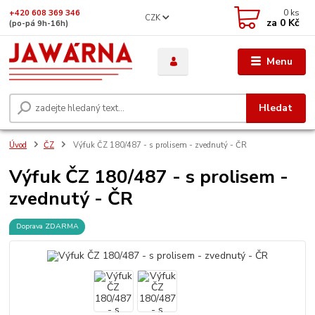
0
ks
+420 608 369 346
CZK
za
0 Kč
(po-pá 9h-16h)
Menu
Hledat
Úvod
ČZ
Výfuk ČZ 180/487 - s prolisem - zvednutý - ČR
Výfuk ČZ 180/487 - s prolisem -
zvednutý - ČR
Doprava ZDARMA