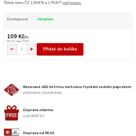
Štítek rámu ČZ 125/476 a 175/477
celý popis
Dostupnost
Skladem
109 Kč
/
ks
90 Kč
bez DPH
Přidat do košíku
Renovace dílů šetrnou metodou tryskání vodním paprskem
přijímáme objednávky
Doprava zdarma
nad 4000 Kč
Doprava od 85 Kč