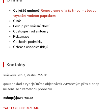
O firmě
Co ještě umíme?
Renovujeme díly šetrnou metodou
tryskání vodním paprskem
O nás
Postup pro vrácení zboží
Odstoupení od smlouvy
Reklamace
Obchodní podmínky
Ochrana osobních údajů
Kontakty
Jiráskova 2057, Vsetín, 755 01
/pouze sklad a výdejní místo objednávek vytvořených přes e-shop -
nejedná se o kamennou prodejnu/
eshop@jawarna.cz
tel.: +420 608 369 346