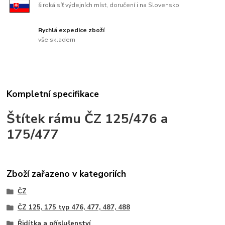
široká síť výdejních míst, doručení i na Slovensko
Rychlá expedice zboží
vše skladem
Kompletní specifikace
Štítek rámu ČZ 125/476 a
175/477
Zboží zařazeno v kategoriích
ČZ
ČZ 125, 175 typ 476, 477, 487, 488
Řidítka a příslušenství