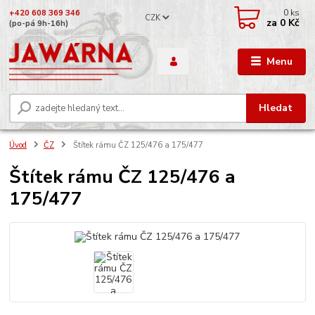
0
ks
+420 608 369 346
CZK
za
0 Kč
(po-pá 9h-16h)
Menu
Hledat
Úvod
ČZ
Štítek rámu ČZ 125/476 a 175/477
Štítek rámu ČZ 125/476 a
175/477