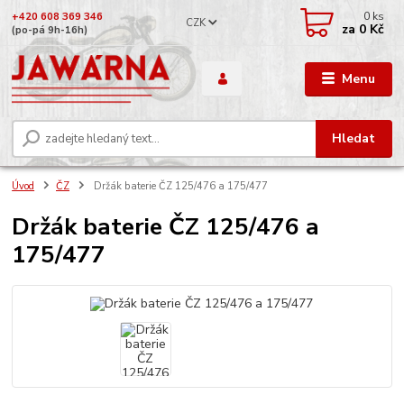
0
ks
+420 608 369 346
CZK
za
0 Kč
(po-pá 9h-16h)
Menu
Hledat
Úvod
ČZ
Držák baterie ČZ 125/476 a 175/477
Držák baterie ČZ 125/476 a
175/477