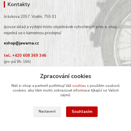
Kontakty
Jiráskova 2057, Vsetín, 755 01
/pouze sklad a výdejní místo objednávek vytvořených přes e-shop -
nejedná se o kamennou prodejnu/
eshop@jawarna.cz
tel.: +420 608 369 346
(po-pá 9h-16h)
Zpracování cookies
Náš e-shop a partneři potřebují Váš
souhlas
s použitím souborů
Sledujte nás na Facebooku
cookies, aby Vám mohli zobrazovat informace týkající se Vašich
zájmů.
Souhlasím
Nastavení
© Mgr. Kateřina Šimůnková, 2024
Vytvořeno na
Eshop-rychle.cz