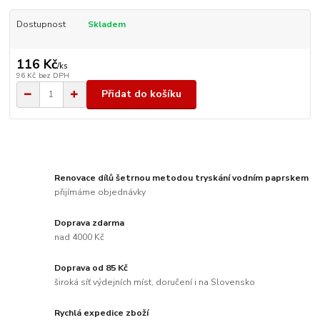
Dostupnost
Skladem
116 Kč
/
ks
96 Kč
bez DPH
Přidat do košíku
Renovace dílů šetrnou metodou tryskání vodním paprskem
přijímáme objednávky
Doprava zdarma
nad 4000 Kč
Doprava od 85 Kč
široká síť výdejních míst, doručení i na Slovensko
Rychlá expedice zboží